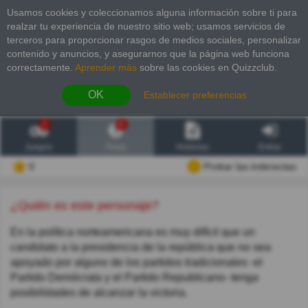
Usamos cookies y coleccionamos alguna información sobre ti para
realzar tu experiencia de nuestro sitio web; usamos servicios de
terceros para proporcionar rasgos de medios sociales, personalizar
contenido y anuncios, y asegurarnos que la página web funciona
correctamente.
Aprender más
sobre las cookies en Quizzclub.
OK
Establecer preferencias
2
6
Juegos
Trivia
Historias
Entrar
0
Probar las inderectas
¿Quién es este personaje?
En la política norteamericana es muy difícil que un
candidato a la presidencia de la república que no sea
apoyado por alguno de los partidos tradicionales -el
Partido Demócrata y el Partido Republicano- tenga
posibilidades de alcanzar la victoria.