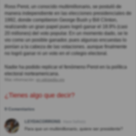
Ross Perot, un conocido multimillonario, se postuló de
manera independiente en las elecciones presidenciales de
1992, donde compitieron George Bush y Bill Clinton,
realizando un gran papel pues logró ganar el 18.9% (casi
20 millones) del voto popular. En un momento dado, se le
vio como un posible ganador, pues algunas encuestas lo
ponían a la cabeza de las votaciones. aunque finalmente
no logró ganar ni un voto en el colegio electoral.
Nadie ha podido replicar el fenómeno Perot en la política
electoral norteamericana.
Más información:
en.wikipedia.org
¿Tienes algo que decir?
9 Comentarios
LEYDACORRONS
Hace 5año(s)
Para que un multimillonario, quiere ser presidente?