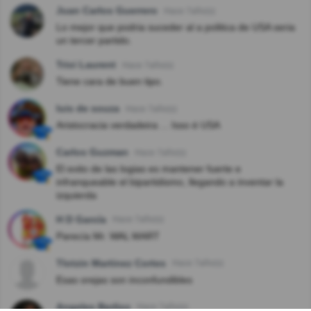
Juan Carlos Guerrero
Hace 7año(s)
Lo mejor que podria suceder al a politica de USA seria
un tercer partido.
Trixi Laurent
Hace 7año(s)
Tiene cara de buen tipo.
luis de souza
Hace 7año(s)
Aristocracia verdadeira ... Isso é USA
Carlos Guzman
Hace 7año(s)
El exito de las logias es mantener fuerte e
infranqueable el bipartidismo, llegando a inventar la
izquierda
H D García
Hace 7año(s)
Parecía Mr. WAL MART
Tlotzin Martinez Cortes
Hace 7año(s)
Esas orejas son inconfundibles
Angeles Berlioz
Hace 7año(s)