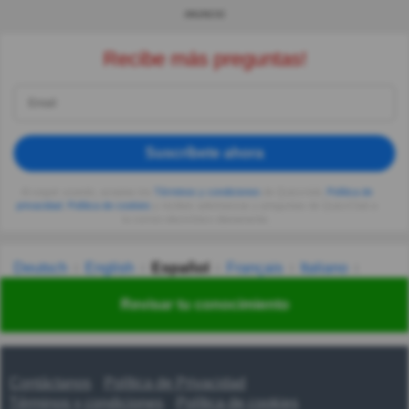
ANUNCIO
Recibe más preguntas!
Suscríbete ahora
Al seguir usando, aceptas los
Términos y condiciones
de Quizzclub,
Política de
privacidad
,
Política de cookies
y recibes adivinanzas y preguntas de QuizzClub a
tu correo electrónico diariamente.
Deutsch
English
Español
Français
Italiano
Nederlands
Polski
Português
Svenska
Türkçe
Revisar tu conocimiento
Русский
Українська
हिन्दी
한국어
汉语
漢語
Contáctanos
Política de Privacidad
Términos y condiciones
Política de cookies