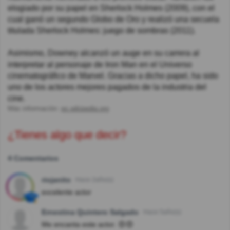
elogiado por su papel en Sherlock Holmes (2009), con el
cual ganó un segundo Globo de Oro y realizó una secuela
titulada Sherlock Holmes: juego de sombras (2011).
Asimismo, Downey alcanzó un auge en su carrera al
interpretar al personaje de Iron Man en el Universo
cinematográfico de Marvel. Gracias a dicho papel, ha sido
uno de los actores mejores pagados de la industria del
cine.
Más información:
es.wikipedia.org
¿Tienes algo que decir?
4 Comentarios
riojanito
Hace 2año(s)
excelente actor
Ernestina Quintero Salgado
Hace 5año(s)
Me encanta este actor. 😍😍