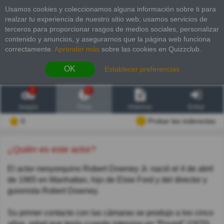
Usamos cookies y coleccionamos alguna información sobre ti para
realzar tu experiencia de nuestro sitio web; usamos servicios de
terceros para proporcionar rasgos de medios sociales, personalizar
contenido y anuncios, y asegurarnos que la página web funciona
correctamente.
Aprender más
sobre las cookies en Quizzclub.
OK
Establecer preferencias
2
6
Juegos
Trivia
Historias
Entrar
0
Probar las inderectas
¿Quién es este actor?
El actor neoyorquino Robert Downey Jr. nació el 4 de abril
de 1965 en Manhattan, hijo de Elsie Ford y del director y
guionista Robert Downey.
Su primer contacto con las cámaras se produjo a los cinco
años, edad que tenía cuando intervino en “Pound” (1970),