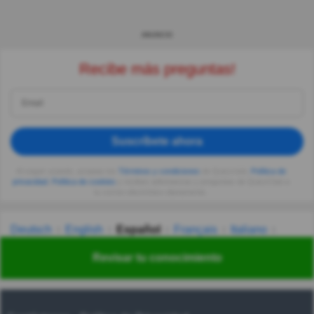
ANUNCIO
Recibe más preguntas!
Suscríbete ahora
Al seguir usando, aceptas los
Términos y condiciones
de Quizzclub,
Política de
privacidad
,
Política de cookies
y recibes adivinanzas y preguntas de QuizzClub a
tu correo electrónico diariamente.
Deutsch
English
Español
Français
Italiano
Nederlands
Polski
Português
Svenska
Türkçe
Revisar tu conocimiento
Русский
Українська
हिन्दी
한국어
汉语
漢語