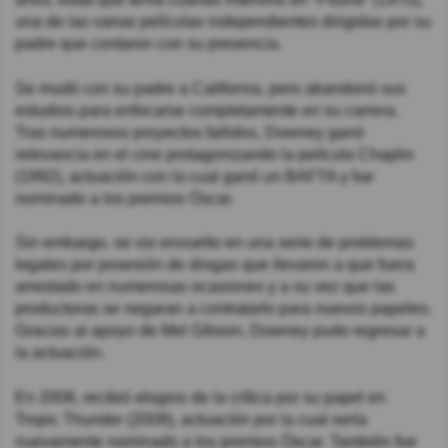
una de las varias películas independientes dirigidas por su
padre que contaron con su presencia.
Se mudó con su padre a California, pero abandonó sus
estudios para enfocarse completamente en su carrera.
Tras numerosos proyectos fallidos, Downey ganó
relevancia en el cine protagonizando la película Chaplin
(1992), actuación con la cual ganó un BAFTA y fue
nominado a los premios Óscar.
Sin embargo, se vio envuelto en una serie de problemas
legales por posesión de drogas que llevaron a que fuera
arrestado en numerosas ocasiones y a su vez que las
productoras se negaran a contratarlo para nuevos papeles.
Gracias al apoyo de Mel Gibson, Downey pudo regresar a
la actuación.
En 2008, recibió elogios de la crítica por su papel en
Tropic Thunder (2008), actuación por la cual sería
nuevamente nominado a los premios Óscar. También fue