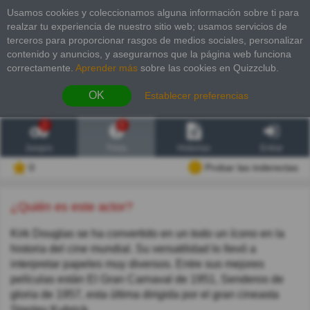
Usamos cookies y coleccionamos alguna información sobre ti para
realzar tu experiencia de nuestro sitio web; usamos servicios de
terceros para proporcionar rasgos de medios sociales, personalizar
contenido y anuncios, y asegurarnos que la página web funciona
correctamente.
Aprender más
sobre las cookies en Quizzclub.
OK
Establecer preferencias
2
6
Juegos
Trivia
Historias
Entrar
0
Probar las inderectas
¿Quién es este actor?
Kirk Douglas se ha convertido en un todo un ícono en la
historia del cine mundial. Su versatilidad lo llevó a
interpretar papeles muy diversos. Entre sus mejores
películas están El Gran Carnaval de 1951, Senderos de
gloria de 1957, esta última dirigida por el gran cineasta
Stanley Kubrick.