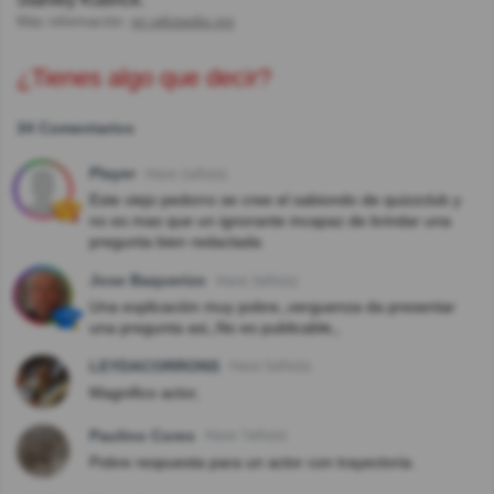
Más información:
en.wikipedia.org
¿Tienes algo que decir?
34 Comentarios
Player
Hace 1año(s)
Este viejo pedorro se cree el sabiondo de quizzclub y
no es mas que un ignorante incapaz de brindar una
pregunta bien redactada
Jose Baquerizo
Hace 3año(s)
Una explicación muy pobre,,verguenza da presentar
una pregunta asi,,No es publicable,,
LEYDACORRONS
Hace 5año(s)
Magnifico actor,
Paulino Cores
Hace 7año(s)
Pobre respuesta para un actor con trayectoria.