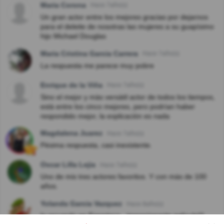
Maria Corona
Hace 7año(s)
Un gran actor entre los mejores gracias por dejarnos
para el deleite de nosotras las mujeres a su guapísimo
hijo Michael Douglas
Maria Cristina Garcia Carrera
Hace 7año(s)
La respuesta me parece muy pobre
Enrique de la Viña
Hace 7año(s)
Sino el mejor y màs versàtil actor de todos los tiempos,
està entre los cinco mejores, pero podrìan haber
respondido mejor, la explicaciòn es nada
Magdalena Juarez
Hace 7año(s)
Pésima respuesta, casi inexistente.
Oscar Lilla Lejia
Hace 7año(s)
Uno de mis tres actores favoritos. Y con más de 100
años.
Yolanda Garcia Vazquez
Hace 8año(s)
lo recuerdo en Espartaco , impresionante película!!!