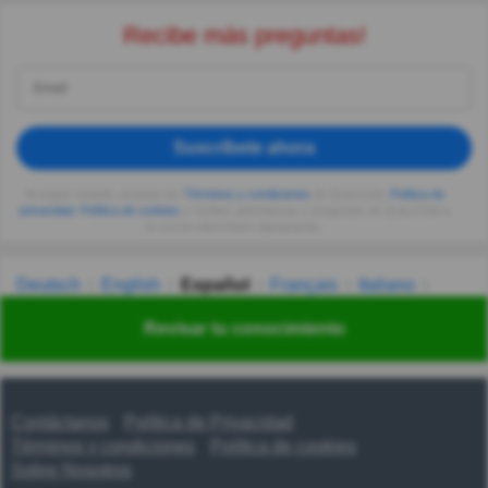
Recibe más preguntas!
Suscríbete ahora
Al seguir usando, aceptas los
Términos y condiciones
de Quizzclub,
Política de
privacidad
,
Política de cookies
y recibes adivinanzas y preguntas de QuizzClub a
tu correo electrónico diariamente.
Deutsch
English
Español
Français
Italiano
Nederlands
Polski
Português
Svenska
Türkçe
Revisar tu conocimiento
Русский
Українська
हिन्दी
한국어
汉语
漢語
Contáctanos
Política de Privacidad
Términos y condiciones
Política de cookies
Sobre Nosotros