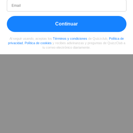
Desde
Nivel
Puntuación
Preguntas
07/2017
43
6663
25
Continuar
Compartir
en Facebook
Al seguir usando, aceptas los
Términos y condiciones
de Quizzclub,
Política de
privacidad
,
Política de cookies
y recibes adivinanzas y preguntas de QuizzClub a
tu correo electrónico diariamente.