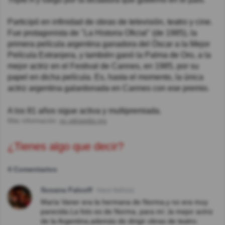
Participó en infinidad de obras de televisión, teatro y cine.
Fue protagonista de "La Historia Oficial" (de 1985), la
primera película argentina ganadora del Óscar a la Mejor
Película Extranjera, y también ganó la Palma de Oro, a la
mejor actriz en el Festival de Cannes, en 1985, por su
papel en dicha película. Es, hasta el momento, la única
actriz argentina galardonada en Cannes con ese premio.
A los 81 años sigue activa y multipremiada.
Más información:
es.wikipedia.org
¿Tienes algo que decir?
4 Comentarios
Susana Falcoff
Hace 8año(s)
María Vaner era la hermana de Norma,y no era muy
parecida.La foto es de Norma, para mí ,la mejor actriz
de la Argentina,además de dirigir obras de teatro.