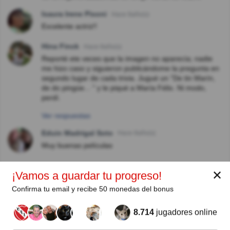
Isaura Irene Pisoni
Hace 8año(s)
Excelente actriz!!
Hina Finck
Hace 8año(s)
Reporté ete veces que la imagen no aparecía; nadie
me hizo caso y siguieron publicándome la pregunta en
segundo lugar de cada trivia. Jugué un "De tin Marín,
de do pingúe... " y le piqué a María Félix. Ni modo,
perdí.
Ver respuestas
Eduin Madrigal Soto
Hace 8año(s)
Muy buenas películas
✕
¡Vamos a guardar tu progreso!
Autor:
Confirma tu email y recibe 50 monedas del bonus
Elsa Noemí León
8.714
jugadores online
Escritor