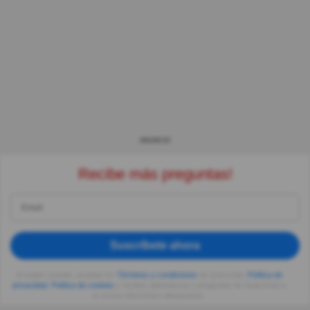
ANUNCIO
Recibe más preguntas!
Suscríbete ahora
Al seguir usando, aceptas los
Términos y condiciones
de Quizzclub,
Política de
privacidad
,
Política de cookies
y recibes adivinanzas y preguntas de QuizzClub a
tu correo electrónico diariamente.