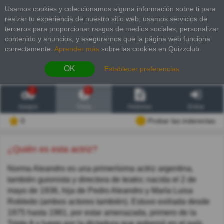
Usamos cookies y coleccionamos alguna información sobre ti para
realzar tu experiencia de nuestro sitio web; usamos servicios de
terceros para proporcionar rasgos de medios sociales, personalizar
contenido y anuncios, y asegurarnos que la página web funciona
correctamente.
Aprender más
sobre las cookies en Quizzclub.
OK
Establecer preferencias
2
6
Juegos
Trivia
Historias
Entrar
0
Probar las inderectas
¿Quién es esta actriz?
Norma Aleandro es una primerísima actriz argentina,
también guionista y directora de teatro; nacida el 2 de
mayo de 1936, hija de Pedro Aleandro y María Luisa
Robledo (ambos actores también). Estuvo exiliada desde
1975 hasta 1981, por estar amenazada, primero de la
Triple A y luego por la dictadura que gobernó en el país.