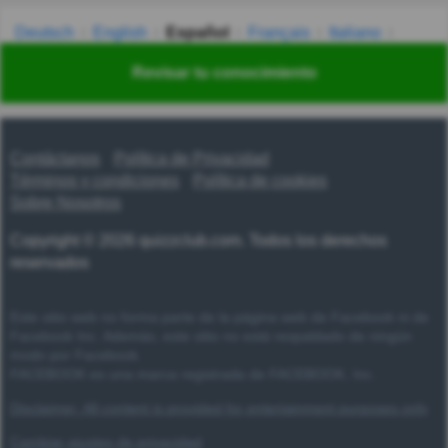
Deutsch
English
Español
Français
Italiano
Nederlands
Polski
Português
Svenska
Türkçe
Revisar tu conocimiento
Русский
Українська
हिन्दी
한국어
汉语
漢語
Contáctanos
Política de Privacidad
Términos y condiciones
Política de cookies
Sobre Nosotros
Copyright © 2026 quizzclub.com. Todos los derechos
reservados
Este sitio web no forma parte de la página web de Facebook ni de
Facebook Inc. Además, este sitio no está respaldado de ningún
modo por Facebook.
FACEBOOK es una marca registrada de FACEBOOK, Inc.
Disclaimer: All content is provided for entertainment purposes only
Cambiar ajustes de privacidad