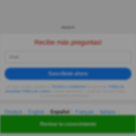
ANUNCIO
Recibe más preguntas!
Suscríbete ahora
Al seguir usando, aceptas los
Términos y condiciones
de Quizzclub,
Política de
privacidad
,
Política de cookies
y recibes adivinanzas y preguntas de QuizzClub a
tu correo electrónico diariamente.
Deutsch
English
Español
Français
Italiano
Nederlands
Polski
Português
Svenska
Türkçe
Revisar tu conocimiento
Русский
Українська
हिन्दी
한국어
汉语
漢語