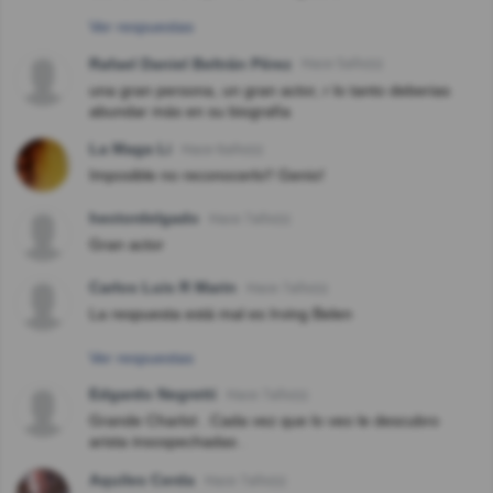
Ver respuestas
Rafael Daniel Beltrán Pérez
Hace 5año(s)
una gran persona, un gran actor, r lo tanto deberias
abundar más en su biografía
La Maga Li
Hace 6año(s)
Imposible no reconocerlo!! Genio!
hectordelgado
Hace 7año(s)
Gran actor
Carlos Luis R Marin
Hace 7año(s)
La respuesta está mal es Irving Belen
Ver respuestas
Edgardo Negretti
Hace 7año(s)
Grande Charlot . Cada vez que lo veo le descubro
arista insospechadas .
Aquiles Cerda
Hace 7año(s)