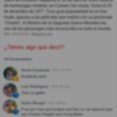
de hemorragia cerebral, en Corsieu Sur vevey, Suiza el 25
de diciembre de 1977. Tuvo gran popularidad en el cine
mudo, gracias a las películas que realizó con su personaje
"Charlot". Al término de la Segunda Guerra Mundial era
uno de los personajes más reconocidos en todo el mundo.
Más información:
wikipedia.com
¿Tienes algo que decir?
19 Comentarios
Sonia Contreras
Hace 4año(s)
Excelente actor.
Luís Rodríguez
Hace 4año(s)
Todo un galán.
Victor Rangel
Hace 5año(s)
Pues por mas que busque esa foto no me aparece que
sea Charles Chaplin sino Irving Belen