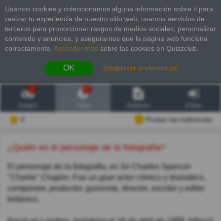
Usamos cookies y coleccionamos alguna información sobre ti para
realzar tu experiencia de nuestro sitio web; usamos servicios de
terceros para proporcionar rasgos de medios sociales, personalizar
contenido y anuncios, y asegurarnos que la página web funciona
correctamente.
Aprender más
sobre las cookies en Quizzclub.
OK
Establecer preferencias
2
6
Juegos
Trivia
Historias
Entrar
0
Probar las inderectas
¿Quién es el personaje de la fotografía?
El personaje de la fotografía, es Sir Charles Spencer
"Charlie" Chaplin. Fue un gran actor cómico y dramático,
compositor, productor, guionista, director, escritor y editor
británico.
Nació en Londres, Inglaterra el 16 de abril de 1889, falleció