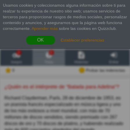
Usamos cookies y coleccionamos alguna información sobre ti para
realzar tu experiencia de nuestro sitio web; usamos servicios de
terceros para proporcionar rasgos de medios sociales, personalizar
contenido y anuncios, y asegurarnos que la página web funciona
correctamente.
Aprender más
sobre las cookies en Quizzclub.
OK
Establecer preferencias
2
6
Juegos
Trivia
Historias
Entrar
0
Probar las inderectas
¿Quién es el intérprete de "Balada para Adelina"?
Richard Clayderman, París, 28 de diciembre de 1953, es
un pianista francés especializado en música ligera y uno
de los más exitosos a nivel mundial, con más de 70
millones de discos vendidos, siendo premiado con 267
discos de oro y 70 discos de platino, y habiendo realizado
más de 600 conciertos alrededor del mundo.