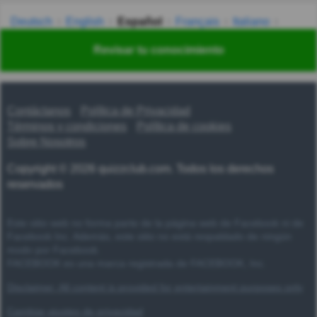
Deutsch
English
Español
Français
Italiano
Nederlands
Polski
Português
Svenska
Türkçe
Revisar tu conocimiento
Русский
Українська
हिन्दी
한국어
汉语
漢語
Contáctanos
Política de Privacidad
Términos y condiciones
Política de cookies
Sobre Nosotros
Copyright © 2026 quizzclub.com. Todos los derechos
reservados
Este sitio web no forma parte de la página web de Facebook ni de
Facebook Inc. Además, este sitio no está respaldado de ningún
modo por Facebook.
FACEBOOK es una marca registrada de FACEBOOK, Inc.
Disclaimer: All content is provided for entertainment purposes only
Cambiar ajustes de privacidad