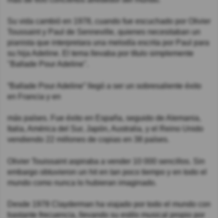
Su vida cambió en 1978, cuando fue escuchado por Olivier
Toussaint y Paul de Senneville, quienes necesitaban un
pianista que interpretara una melodía escrita por Paul para
su hija Adeline. El tema llevaba por título simplemente
"Ballade Pour Adeline".
“Ballade Pour Adeline” llegó a ser un sobresaliente éxito
en Francia y en
más países. Fue éxito en España, seguido de Alemania,
Italia, América del Sur, Japón, Australia, y el Reino Unido
vendiendo 22 millones de copias en 38 países.
Olivier Touissaint aspiraba a vender 10 000 sencillos. Sin
embargo obtuvieron un hit en tan poco tiempo y en todo el
mundo como nunca lo hubieran imaginado.
Desde 1978 Clayderman ha viajado por todo el mundo con
bastante frecuencia, llevando su estilo musical propio por