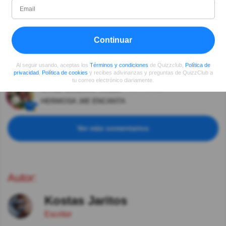
PARA ELISA (FÜR ELISE) O TAMBIÉN LLAMADO
PARA TERESA TAMBIÉN FUE INTERPRETADA POR
RICHARD CLAYDERMAN
Continuar
Ver respuestas
Carlos Alberto Heandez Velarde
Hace 5año(s)
Al seguir usando, aceptas los
Términos y condiciones
de Quizzclub,
Política de
Bellísima Melodia.
privacidad
,
Política de cookies
y recibes adivinanzas y preguntas de QuizzClub a
tu correo electrónico diariamente.
NYRIZ NANJARI TAUDA
Hace 5año(s)
HERMOSA ,ME ENCANTA
Ver más comentarios
Autor:
Kostas Jaritos
Escritor