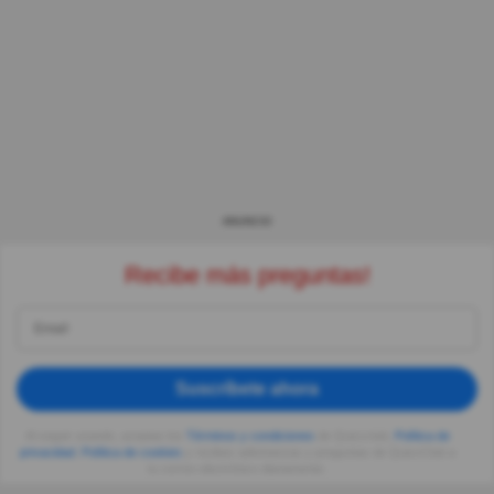
ANUNCIO
Recibe más preguntas!
Suscríbete ahora
Al seguir usando, aceptas los
Términos y condiciones
de Quizzclub,
Política de
privacidad
,
Política de cookies
y recibes adivinanzas y preguntas de QuizzClub a
tu correo electrónico diariamente.