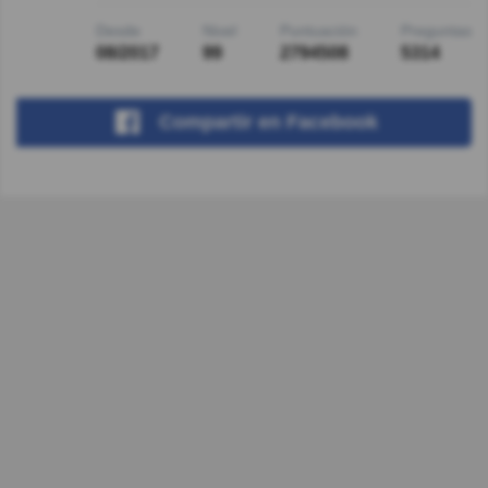
Desde
Nivel
Puntuación
Preguntas
08/2017
99
2794508
5314
Compartir
en Facebook