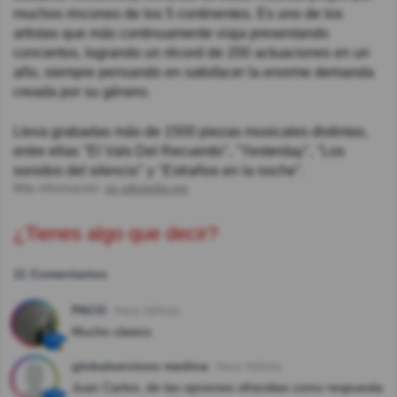
muchos rincones de los 5 continentes. Es uno de los
artistas que más continuamente viaja presentando
conciertos, logrando un récord de 200 actuaciones en un
año, siempre pensando en satisfacer la enorme demanda
creada por su género.
Lleva grabadas más de 1500 piezas musicales distintas,
entre ellas "El Vals Del Recuerdo", "Yesterday", "Los
sonidos del silencio" y "Extraños en la noche".
Más información:
es.wikipedia.org
¿Tienes algo que decir?
11 Comentarios
PACO
Hace 2año(s)
Mucho clasico
globalservices medina
Hace 3año(s)
Juan Carlos, de las opciones ofrecidas como respuesta