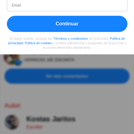
PARA ELISA (FÜR ELISE) O TAMBIÉN LLAMADO
PARA TERESA TAMBIÉN FUE INTERPRETADA POR
RICHARD CLAYDERMAN
Continuar
Ver respuestas
Carlos Alberto Heandez Velarde
Hace 5año(s)
Al seguir usando, aceptas los
Términos y condiciones
de Quizzclub,
Política de
Bellísima Melodia.
privacidad
,
Política de cookies
y recibes adivinanzas y preguntas de QuizzClub a
tu correo electrónico diariamente.
NYRIZ NANJARI TAUDA
Hace 5año(s)
HERMOSA ,ME ENCANTA
Ver más comentarios
Autor:
Kostas Jaritos
Escritor