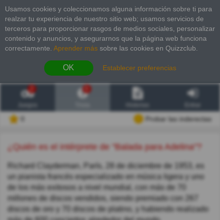
Usamos cookies y coleccionamos alguna información sobre ti para
realzar tu experiencia de nuestro sitio web; usamos servicios de
terceros para proporcionar rasgos de medios sociales, personalizar
contenido y anuncios, y asegurarnos que la página web funciona
correctamente.
Aprender más
sobre las cookies en Quizzclub.
OK
Establecer preferencias
2
6
Juegos
Trivia
Historias
Entrar
0
Probar las inderectas
¿Quién es el intérprete de "Balada para Adelina"?
Richard Clayderman, París, 28 de diciembre de 1953, es
un pianista francés especializado en música ligera y uno
de los más exitosos a nivel mundial, con más de 70
millones de discos vendidos, siendo premiado con 267
discos de oro y 70 discos de platino, y habiendo realizado
más de 600 conciertos alrededor del mundo.