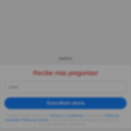
ANUNCIO
Recibe más preguntas!
Suscríbete ahora
Al seguir usando, aceptas los
Términos y condiciones
de Quizzclub,
Política de
privacidad
,
Política de cookies
y recibes adivinanzas y preguntas de QuizzClub a
tu correo electrónico diariamente.