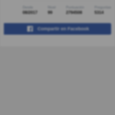
Desde
Nivel
Puntuación
Preguntas
08/2017
99
2794508
5314
Compartir
en Facebook