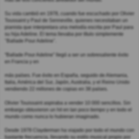
Su vida cambió en 1978, cuando fue escuchado por Olivier
Toussaint y Paul de Senneville, quienes necesitaban un
pianista que interpretara una melodía escrita por Paul para
su hija Adeline. El tema llevaba por título simplemente
"Ballade Pour Adeline".
“Ballade Pour Adeline” llegó a ser un sobresaliente éxito
en Francia y en
más países. Fue éxito en España, seguido de Alemania,
Italia, América del Sur, Japón, Australia, y el Reino Unido
vendiendo 22 millones de copias en 38 países.
Olivier Touissaint aspiraba a vender 10 000 sencillos. Sin
embargo obtuvieron un hit en tan poco tiempo y en todo el
mundo como nunca lo hubieran imaginado.
Desde 1978 Clayderman ha viajado por todo el mundo con
bastante frecuencia, llevando su estilo musical propio por