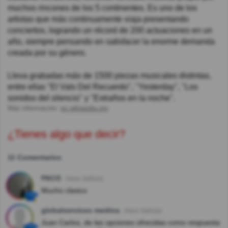
muchos rincones de los 5 continentes. Es uno de los
artistas que más continuamente viaja presentando
conciertos, logrando un récord de 200 actuaciones en un
año, siempre pensando en satisfacer la enorme demanda
creada por su género.
Lleva grabadas más de 1500 piezas musicales distintas,
entre ellas "El Vals Del Recuerdo", "Yesterday", "Los
sonidos del silencio" y "Extraños en la noche".
Más información:
es.wikipedia.org
¿Tienes algo que decir?
11 Comentarios
PACO
Hace 2año(s)
Mucho clasico
globalservices medina
Hace 3año(s)
Juan Carlos, de las opciones ofrecidas como respuesta