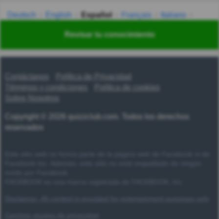
Deutsch
English
Español
Français
Italiano
Nederlands
Polski
Português
Svenska
Türkçe
Revisar tu conocimiento
Русский
Українська
हिन्दी
한국어
汉语
漢語
Contáctanos
Política de Privacidad
Términos y condiciones
Política de cookies
Sobre Nosotros
Copyright © 2026 quizzclub.com. Todos los derechos
reservados
Este sitio web no forma parte de la página web de Facebook ni de
Facebook Inc. Además, este sitio no está respaldado de ningún
modo por Facebook.
FACEBOOK es una marca registrada de FACEBOOK, Inc.
Disclaimer: All content is provided for entertainment purposes only
Cambiar ajustes de privacidad