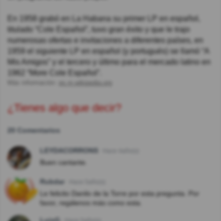
En 1958 grabó en La Habana su primer LP en español,
titulado “Cole Español”, tuvo gran éxito y que le trajo
numerosas ofertas e invitaciones a diferentes países, en
1959 el siguiente LP en español (y portugués) se llamó “A
Mis Amigos” y el tercero y último para el mercado latino en
1962 “More Cole Español”.
Más información:
es.m.wikipedia.org
¿Tienes algo que decir?
20 Comentarios
LEYDACORRONS
Hace 4año(s)
Buen cantante.
Rubdar
Hace 5año(s)
Le felicito Danilo de la Torre por esta pregunta. Por
favor, regálenos más como esta.
LuisG
Hace 5año(s)