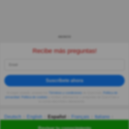
ANUNCIO
Recibe más preguntas!
Suscríbete ahora
Al seguir usando, aceptas los
Términos y condiciones
de Quizzclub,
Política de
privacidad
,
Política de cookies
y recibes adivinanzas y preguntas de QuizzClub a
tu correo electrónico diariamente.
Deutsch
English
Español
Français
Italiano
Nederlands
Polski
Português
Svenska
Türkçe
Revisar tu conocimiento