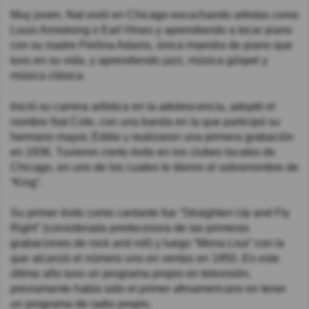
Muy joven, Nat vivió en Chicago escuchando artistas como
Louis Armstrong o Earl Hines y aprendiendo a tocar piano
con su madre Perlina Adams, única maestra de piano que
tuvo en su vida, y aprendiendo jazz, música góspel y
música clásica.
Inició su carrera artística en la adolescencia, adoptó el
nombre Nat Cole, con una banda en la que participó su
hermano mayor, Eddie y realizaron una primera grabación
en 1936. Tuvieron cierto éxito en los clubes locales de
Chicago, en uno de los cuales le dieron el sobrenombre de
“King”.
Su primer éxito como cantante fue “Straighten Up and Fly
Right” (considerada predecesora de las primeras
grabaciones de rock and roll) y luego “Mona Lisa” con la
que alcanzó el número uno en ventas en 1950. En este
último año tuvo un programa propio en televisión,
previamente había sido el primer afroamericano en tener
un programa de radio propio.