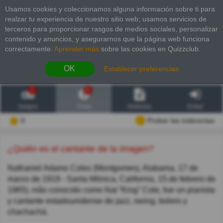
Usamos cookies y coleccionamos alguna información sobre ti para
realzar tu experiencia de nuestro sitio web; usamos servicios de
terceros para proporcionar rasgos de medios sociales, personalizar
contenido y anuncios, y asegurarnos que la página web funciona
correctamente.
Aprender más
sobre las cookies en Quizzclub.
OK
Establecer preferencias
2
6
Juegos
Trivia
Historias
Entrar
0
Probar las inderectas
¿Quién es el cantante de la imagen?
Nathaniel Adams Coles (Montgomery, Alabama, 17 de
marzo de 1919 - Santa Mónica, California, 15 de febrero de
1965), mås conocido como Nat “King” Cole, fue un pianista
y cantante estadounidense de jazz, swing, bolero y
chachachá.