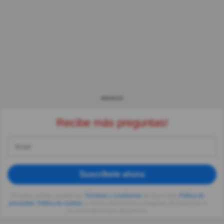
ANUNCIO
Recibe más preguntas!
Suscríbete ahora
Al seguir usando, aceptas los
Términos y condiciones
de Quizzclub,
Política de
privacidad
,
Política de cookies
y recibes adivinanzas y preguntas de QuizzClub a
tu correo electrónico diariamente.