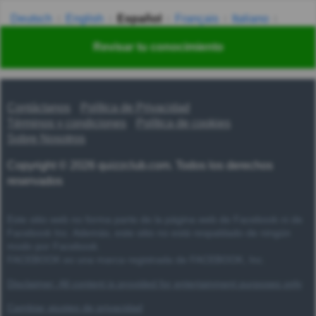
Deutsch
English
Español
Français
Italiano
Nederlands
Polski
Português
Svenska
Türkçe
Revisar tu conocimiento
Русский
Українська
हिन्दी
한국어
汉语
漢語
Contáctanos
Política de Privacidad
Términos y condiciones
Política de cookies
Sobre Nosotros
Copyright © 2026 quizzclub.com. Todos los derechos
reservados
Este sitio web no forma parte de la página web de Facebook ni de
Facebook Inc. Además, este sitio no está respaldado de ningún
modo por Facebook.
FACEBOOK es una marca registrada de FACEBOOK, Inc.
Disclaimer: All content is provided for entertainment purposes only
Cambiar ajustes de privacidad