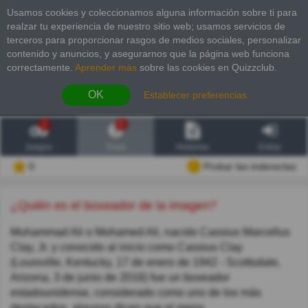
Usamos cookies y coleccionamos alguna información sobre ti para
realzar tu experiencia de nuestro sitio web; usamos servicios de
terceros para proporcionar rasgos de medios sociales, personalizar
contenido y anuncios, y asegurarnos que la página web funciona
correctamente.
Aprender más
sobre las cookies en Quizzclub.
OK
Establecer preferencias
2
6
Juegos
Trivia
Historias
Entrar
0
Probar las inderectas
¿Quién es el boxeador de la imagen?
Muhammad Ali o Mohamed Ali, nacido Cassius Marcellus
Clay, Jr. y conocido al inicio como Cassius Clay
(Louisville, Kentucky, 17 de enero de 1942 - Scottsdale,
Arizona, 3 de junio de 2016) fue un boxeador
estadounidense, considerado como uno de los más
destacados, algunos dicen que el mejor.