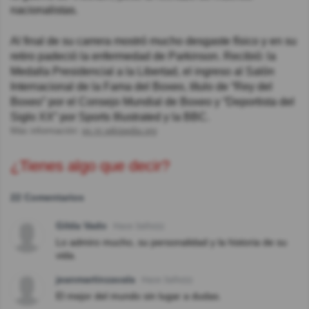
nacionalistas.
Al final de su carrera mostró mucho desgaste físico y en su
retiro padeció la enfermedad de Parkinson. Recibió: la
Medalla Presidencial a la Libertad, el ingreso al Salón
Internacional de la Fama del Boxeo, título de “Rey del
Boxeo” por el Consejo Mundial de Boxeo y “Deportista del
Siglo XX” por Sports Illustrated y la BBC.
Más información:
es.m.wikipedia.org
¿Tienes algo que decir?
22 Comentarios
Gilda Vado
Hace 3año(s)
Lo admiro mucho, su personalidad y la historia de su
vida.
jeanmartinzavala
Hace 3año(s)
El mejor del mundo sin lugar a dudas.