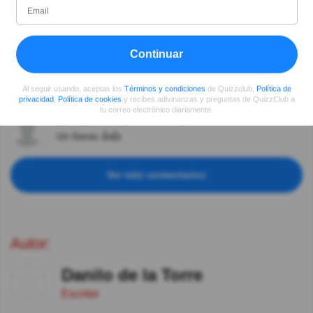
Un gran boxeador.
Maximo Gimenez
Hace 7año(s)
Continuar
Decía algo así como: "miren mi cara!! , nadie me la
rompe!; lo hacía para llenar los cuadriláteros de gente
que lo iba a pitar y a ligar que perdiese pero, casi no
Al seguir usando, aceptas los
Términos y condiciones
de Quizzclub,
Política de
perdía.
privacidad
,
Política de cookies
y recibes adivinanzas y preguntas de QuizzClub a
tu correo electrónico diariamente.
Graciela Torres
Hace 7año(s)
Un Genio 👍👍
Ver más comentarios
Autor:
Danilo de la Torre
Escritor