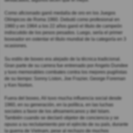
Como aficionado ganó medalla de oro en los Juegos
Olímpicos de Roma 1960. Debutó como profesional en
1960 y en 1964 a los 22 años ganó el título de campeón
indiscutido de los pesos pesados. Luego, sería el primer
boxeador en ostentar el título mundial de la categoría en 3
ocasiones.
Su estilo de boxeo era alejado de la técnica tradicional.
Gran parte de su carrera fue entrenado por Angelo Dundee
y tuvo memorables combates contra los mejores pugilistas
de su tiempo: Sonny Liston, Joe Frazier, George Foreman
y Ken Norton.
Fuera del boxeo, Ali tuvo mucha influencia social desde
1960, en su generación, en la política, en las luchas
sociales a favor de los afroamericanos y del Islam.
También cuando se declaró objetor de conciencia y se
opuso a su reclutamiento por el ejército de su país, durante
la guerra de Vietnam, pese al rechazo de muchos