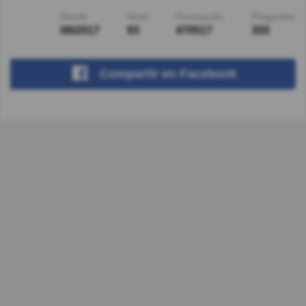
Desde
Nivel
Puntuación
Preguntas
08/2017
93
470517
355
Compartir
en Facebook