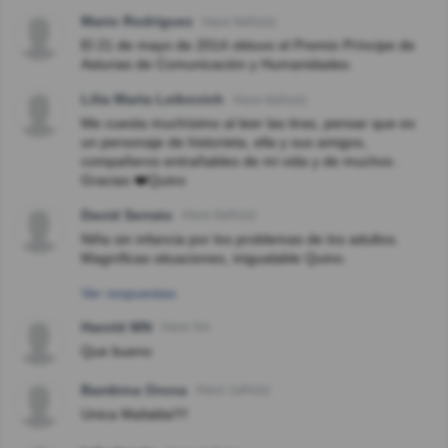
Mario Rodriguez
Hace 8año(s)
El 21 de mayo de 2014 obtuvo el Premio Príncipe de
Asturias de Comunicación y Humanidades.
Lilia Marta Leibovich
Hace 8año(s)
Me cuesta muchísimo al leer las tiras, pensar que es
un personaje de historieta, ella y sus amigos,
compañeros entrañables de mi vida y de muchos .
Gracias ❤️Quino
David Serrato
Hace 8año(s)
Niña sin infancia por los problemas de los adultos.
Magníficas situaciones, inigualable Quino.
Ver respuestas
Harold MN
Hace 5m
Que bueno
Bambina Orona
Hace 1año(s)
Unica Mafalda!!!!