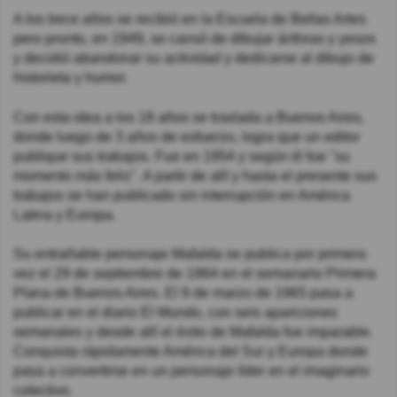
A los trece años se recibió en la Escuela de Bellas Artes
pero pronto, en 1949, se cansó de dibujar ánforas y yesos
y decidió abandonar su actividad y dedicarse al dibujo de
historieta y humor.
Con esta idea a los 18 años se traslada a Buenos Aires,
donde luego de 3 años de esfuerzo, logra que un editor
publique sus trabajos. Fue en 1954 y según él fue "su
momento más feliz". A partir de allí y hasta el presente sus
trabajos se han publicado sin interrupción en América
Latina y Europa.
Su entrañable personaje Mafalda se publica por primera
vez el 29 de septiembre de 1964 en el semanario Primera
Plana de Buenos Aires. El 9 de marzo de 1965 pasa a
publicar en el diario El Mundo, con seis apariciones
semanales y desde allí el éxito de Mafalda fue imparable.
Conquista rápidamente América del Sur y Europa donde
pasa a convertirse en un personaje líder en el imaginario
colectivo.