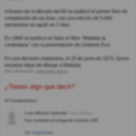
A finales de la década del 60 se publicó el primer libro de
compilación de las tiras, con una edición de 5.000
ejemplares se agotó en 2 días.
En 1969 se publica en Italia el libro "Mafalda la
contestaria" con la presentación de Umberto Eco.
En una decisión sorpresiva, el 25 de junio de 1973, Quino
resuelve dejar de dibujar a Mafalda.
Más información:
www.quino.com.ar
¿Tienes algo que decir?
21 Comentarios
Luis Alberto Galindo
Hace 8año(s)
hoy conteste mi pregunta número 400.
Ver respuestas