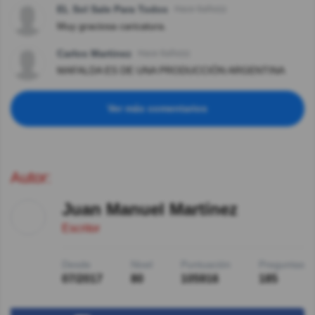
EL Sol Sale Para Todos
Hace 6año(s)
Muy graciosa caricatura.
Carlos Martinez
Hace 6año(s)
MAFALDA ES DE UNA PRODUCCIÓN ARGENTINA
Ver más comentarios
Autor:
Juan Manuel Martínez
Escritor
Desde
Nivel
Puntuación
Preguntas
07/2017
80
105916
185