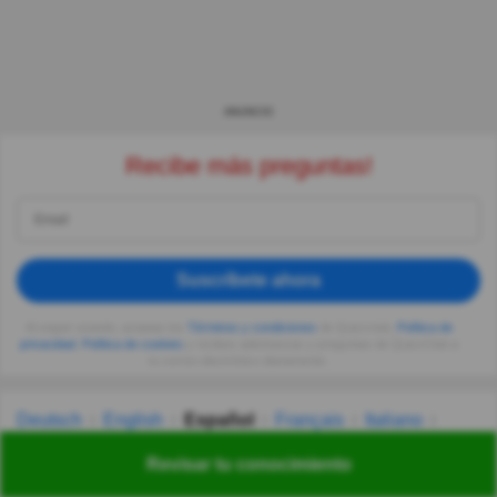
ANUNCIO
Recibe más preguntas!
Suscríbete ahora
Al seguir usando, aceptas los
Términos y condiciones
de Quizzclub,
Política de
privacidad
,
Política de cookies
y recibes adivinanzas y preguntas de QuizzClub a
tu correo electrónico diariamente.
Deutsch
English
Español
Français
Italiano
Nederlands
Polski
Português
Svenska
Türkçe
Revisar tu conocimiento
Русский
Українська
हिन्दी
한국어
汉语
漢語