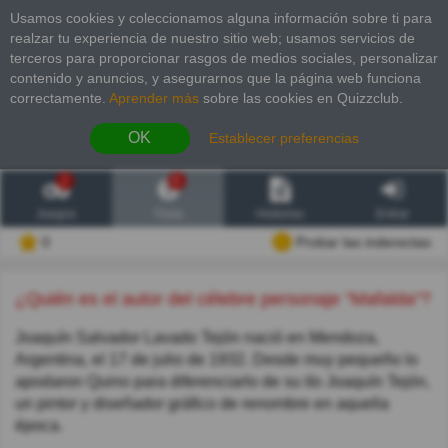
Usamos cookies y coleccionamos alguna información sobre ti para
realzar tu experiencia de nuestro sitio web; usamos servicios de
terceros para proporcionar rasgos de medios sociales, personalizar
contenido y anuncios, y asegurarnos que la página web funciona
correctamente.
Aprender más
sobre las cookies en Quizzclub.
OK
Establecer preferencias
2
6
Juegos
Trivia
Historias
Entrar
0
Probar las inderectas
¿Quién es el autor del célebre personaje "Mafalda"?
Joaquín Salvador Lavado Tejón nació en Mendoza,
Argentina, el 17 de julio de 1932. Desde muy pequeño lo
apodaron Quino para diferenciarlo de su tío Joaquín Tejón,
un pintor y diseñador gráfico de renombre en aquella
época.