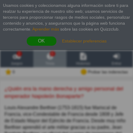
Usamos cookies y coleccionamos alguna información sobre ti para
realzar tu experiencia de nuestro sitio web; usamos servicios de
terceros para proporcionar rasgos de medios sociales, personalizar
contenido y anuncios, y asegurarnos que la página web funciona
correctamente.
Aprender más
sobre las cookies en Quizzclub.
OK
Establecer preferencias
2
6
Juegos
Trivia
Historias
Entrar
0
Probar las inderectas
¿Quién era la mano derecha y amigo personal del
emperador Napoleón Bonaparte?
Louis Alexandre Berthier (1753-1815) fue Mariscal de
Francia, vice-Condestable de Francia desde 1808 y Jefe
de Estado Mayor del Ejército de Francia. Desde muy niño
Berthier aprendió el arte militar gracias a su padre, Jean