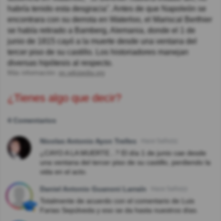
habría tenido esta desgracia". Antes de que Napoleón se
encontrara con su derrota en Waterloo, el Mariscal Berthier
se había retirado a Bamberg, Alemania, donde el 1 de
junio de 1815 cayó a la muerte desde una ventana del
tercer piso de su castillo. Los historiadores manejan
diversas hipótesis al respecto.
Más información:
es.wikipedia.org
¿Tienes algo que decir?
4 Comentarios
Nicolas Antonio Ayon Trelles
Hace 5año(s)
¿CAYO A LA MUERTE...? El día 1 de junio cae desde
una ventana del tercer piso de su castillo, perdiendo la
vida en el acto.
Daniel Antonio Guanoni Larraín
Hace 5año(s)
Totalmente de acuerdo con el comentario de Luis
Farias Sepúlveda y eso se da hasta nuestros días.