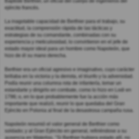
Baptiste Berthier, un oficial del cuerpo de ingenieros del
ejército francés.
La inagotable capacidad de Berthier para el trabajo, su
exactitud, la comprensión rápida de las tácticas y
estrategias de su comandante, combinadas con su
experiencia y meticulosidad, lo convirtieron en el jefe de
estado mayor ideal para un hombre como Napoleón, que
hizo de él su mano derecha.
Berthier era un oficial agresivo e imaginativo, cuyo carácter
brillaba en la victoria y la derrota, el triunfo y la adversidad.
Podía reunir una columna rota de infantería, tomar un
estandarte y dirigirlo en combate, como lo hizo en Lodi en
1796; o, en lo que probablemente fue la acción más
importante que realizó, reunir lo que quedaba del Gran
Ejército en Polonia al final de la desastrosa campaña rusa.
Napoleón resumió el valor general de Berthier como
soldado; y al Gran Ejército en general, refiriéndose a su
ausencia en Waterloo, "Si Berthier hubiera estado allí, no