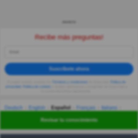
ANUNCIO
Recibe más preguntas!
Suscríbete ahora
Al seguir usando, aceptas los
Términos y condiciones
de Quizzclub,
Política de
privacidad
,
Política de cookies
y recibes adivinanzas y preguntas de QuizzClub a
tu correo electrónico diariamente.
Deutsch
English
Español
Français
Italiano
Nederlands
Polski
Português
Svenska
Türkçe
Revisar tu conocimiento
Русский
Українська
हिन्दी
한국어
汉语
漢語