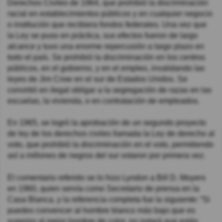
Derechos Civiles de 1964, que prohibió la discriminación
racial en establecimientos públicos y en cualquier negocio
o institución que recibiera fondos federales. Una vez que
la Ley se puso en práctica, sus efectos fueron de largo
alcance y tuvo una enorme repercusión a largo plazo en
todo el país. Se prohibió la discriminación en los centros
públicos, en el gobierno, y en el empleo, invalidando las
leyes de Jim Crow en el sur de Estados Unidos. Se
convirtió en ilegal obligar a la segregación de razas en las
escuelas, la vivienda, o en contratación de empleados.
En 1965, se logró la aprobación de un segundo proyecto
de ley de los derechos civiles llamada la Ley de derecho al
voto, que prohibió la discriminación en el voto, permitiendo
así a millones de negros del sur votaron por primera vez.
El comentario referido se lo hizo Lyndon a Bill D. Moyers
en 1960, quien servía como Secretario de prensa en la
Casa Blanca, y la referencia completa fue la siguiente: “Si
puedes convencer al hombre blanco más bajo que es
superior al mejor hombre de color, no notará que estás