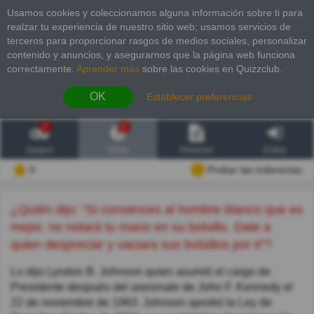
Usamos cookies y coleccionamos alguna información sobre ti para
realzar tu experiencia de nuestro sitio web; usamos servicios de
terceros para proporcionar rasgos de medios sociales, personalizar
contenido y anuncios, y asegurarnos que la página web funciona
correctamente.
Aprender más
sobre las cookies en Quizzclub.
OK
Establecer preferencias
2
6
Juegos
Trivia
Historias
Entrar
0
Probar las inderectas
¿Quién dijo: "Si convences al hombre blanco que es
mejor, no notará tu mano en su bolsillo. Dale a
quien despreciar y vaciara sus bolsillos por ti"?
Lo dijo Lyndon B. Johnson quien asumió el cargo de
Presidente después del asesinato de John F. Kennedy el
22 de noviembre de 1963. Johnson aprobó la Ley de