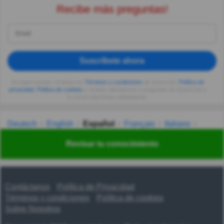
Recibe más preguntas!
Suscríbete ahora
Al seguir usando, aceptas los
Términos y condiciones
de Quizzclub,
Política de
privacidad
,
Política de cookies
y recibes adivinanzas y preguntas de QuizzClub a
tu correo electrónico diariamente.
Deutsch
English
Español
Français
Italiano
Nederlands
Polski
Português
Svenska
Türkçe
Revisar tu conocimiento
Русский
Українська
हिन्दी
한국어
汉语
漢語
Contáctanos
Política de Privacidad
Términos y condiciones
Política de cookies
Sobre Nosotros