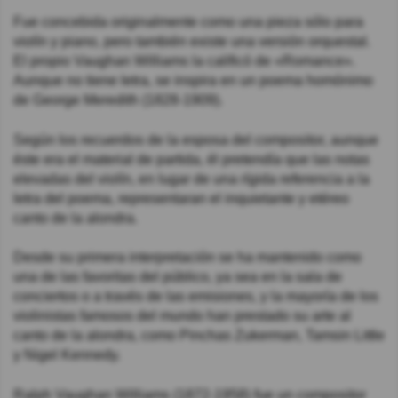
Fue concebida originalmente como una pieza sólo para
violín y piano, pero también existe una versión orquestal.
El propio Vaughan Williams la calificó de «Romance».
Aunque no tiene letra, se inspira en un poema homónimo
de George Meredith (1828-1909).
Según los recuerdos de la esposa del compositor, aunque
éste era el material de partida, él pretendía que las notas
elevadas del violín, en lugar de una rígida referencia a la
letra del poema, representaran el inquietante y etéreo
canto de la alondra.
Desde su primera interpretación se ha mantenido como
una de las favoritas del público, ya sea en la sala de
conciertos o a través de las emisiones, y la mayoría de los
violinistas famosos del mundo han prestado su arte al
canto de la alondra, como Pinchas Zukerman, Tamsin Little
y Nigel Kennedy.
Ralph Vaughan Williams (1872-1958) fue un compositor