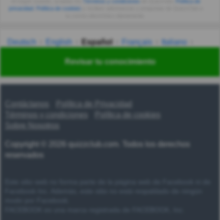
Al seguir usando, aceptas los
Términos y condiciones
de Quizzclub,
Política de
privacidad
,
Política de cookies
y recibes adivinanzas y preguntas de QuizzClub a
tu correo electrónico diariamente.
Deutsch
English
Español
Français
Italiano
Nederlands
Polski
Português
Svenska
Türkçe
Revisar tu conocimiento
Русский
Українська
हिन्दी
한국어
汉语
漢語
Contáctanos
Política de Privacidad
Términos y condiciones
Política de cookies
Sobre Nosotros
Copyright © 2026 quizzclub.com. Todos los derechos
reservados
Este sitio web no forma parte de la página web de Facebook ni de
Facebook Inc. Además, este sitio no está respaldado de ningún
modo por Facebook.
FACEBOOK es una marca registrada de FACEBOOK, Inc.