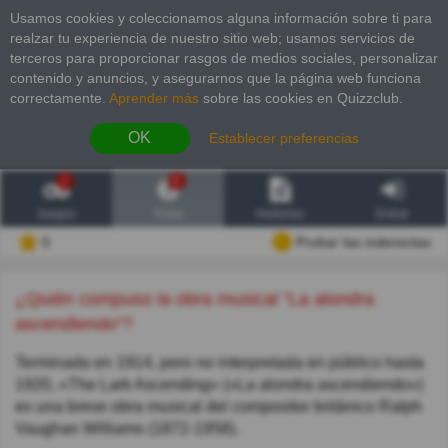
Usamos cookies y coleccionamos alguna información sobre ti para
realzar tu experiencia de nuestro sitio web; usamos servicios de
terceros para proporcionar rasgos de medios sociales, personalizar
contenido y anuncios, y asegurarnos que la página web funciona
correctamente.
Aprender más
sobre las cookies en Quizzclub.
OK
Establecer preferencias
2
6
Juegos
Trivia
Historias
Entrar
0
Probar las inderectas
¿Quién compuso la obra musical "La alondra
ascendiendo"?
Terminada en 1914, pero no interpretada en público hasta
1920, «The Lark Ascending» («La alondra ascendiendo»)
es una breve obra musical del compositor británico Ralph
Vaughan Williams (1872-1958).