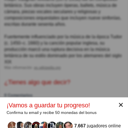
británico. Sus obras incluyen óperas, ballets, música de
cámara, piezas vocales seculares y religiosas y
composiciones orquestales que incluyen nueve sinfonías,
escritas durante sesenta años.
Fuertemente influenciado por la música de la época Tudor
(c. 1450–c. 1660) y la canción popular inglesa, su
producción marcó una ruptura decisiva en la música
británica de su estilo dominado por los alemanes del siglo
XIX
Más información:
es.wikipedia.org
¿Tienes algo que decir?
0 Comentarios
✕
¡Vamos a guardar tu progreso!
Confirma tu email y recibe 50 monedas del bonus
Autor:
7.667
jugadores online