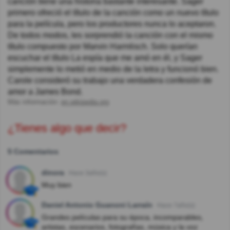
canción tiene una historia bastante interesante. Sager
primero ofreció el título de la canción como un nuevo título
para la película, pero los productores nunca lo aceptaron.
De todos modos, les sorprendió la canción con el mismo
título compuesto por Marvin Harmlisch. Solo querían
escuchar el título La espía que me amó en él, y Sager
simplemente lo metió en medio de la letra y funcionó bien.
Carole consideró su trabajo una verdadera confesión de
amor a James Bond.
Más información:
en.wikipedia.org
¿Tienes algo que decir?
5 Comentarios
dinora
Hace 3año(s)
Muy bien
Daniel Antonio Guanoni Larraín
Hace 7año(s)
Grandes películas para su época, incomparables,
artistas, escenarios, fotografías, música y la voz