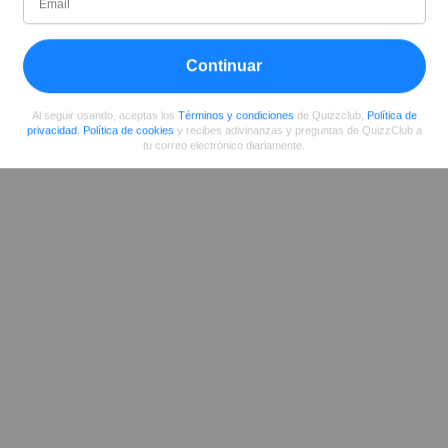
Compartir
en Facebook
Continuar
Al seguir usando, aceptas los
Términos y condiciones
de Quizzclub,
Política de
privacidad
,
Política de cookies
y recibes adivinanzas y preguntas de QuizzClub a
tu correo electrónico diariamente.