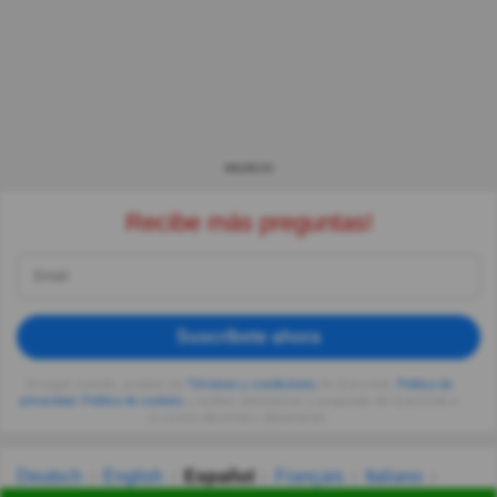
ANUNCIO
Recibe más preguntas!
Suscríbete ahora
Al seguir usando, aceptas los
Términos y condiciones
de Quizzclub,
Política de
privacidad
,
Política de cookies
y recibes adivinanzas y preguntas de QuizzClub a
tu correo electrónico diariamente.
Deutsch
English
Español
Français
Italiano