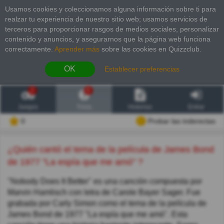
Usamos cookies y coleccionamos alguna información sobre ti para
realzar tu experiencia de nuestro sitio web; usamos servicios de
terceros para proporcionar rasgos de medios sociales, personalizar
contenido y anuncios, y asegurarnos que la página web funciona
correctamente.
Aprender más
sobre las cookies en Quizzclub.
OK
Establecer preferencias
2
6
Juegos
Trivia
Historias
Entrar
0
Probar las inderectas
¿Quién cantó el tema de la película de James Bond
de 1977 "La espía que me amó" ?
"Nobody Does It Better" es una canción compuesta por
Marvin Hamlisch con letra de Carole Bayer Sager. Fue
grabada por Carly Simon como el tema de la película de
James Bond de 1977 "La espía que me amó". Esta