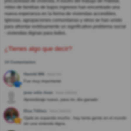
precariedad de vivienda. A través del trabajo de Hábitat,
miles de familias de bajos ingresos han encontrado una
nueva esperanza en la forma de viviendas accesibles.
Iglesias, agrupaciones comunitarias y otros se han unido
para afrontar exitósamente un significativo problema social
- viviendas dignas para todos.
¿Tienes algo que decir?
14 Comentarios
Harold MN
Hace 5m
Fue muy importante
jose ortiz rivas
Hace 3año(s)
Aprendizaje nuevo, para mi, día ganado
Elsa Télites
Hace 3año(s)
Ojalá se expanda mucho...hay tanta gente en el mundo
sin una vivienda digna.