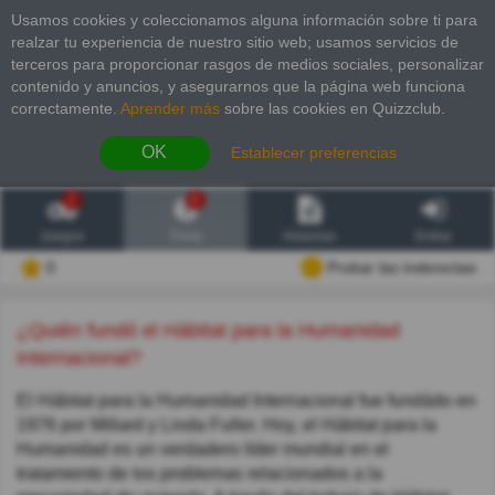
Usamos cookies y coleccionamos alguna información sobre ti para
realzar tu experiencia de nuestro sitio web; usamos servicios de
terceros para proporcionar rasgos de medios sociales, personalizar
contenido y anuncios, y asegurarnos que la página web funciona
correctamente.
Aprender más
sobre las cookies en Quizzclub.
OK
Establecer preferencias
2
6
Juegos
Trivia
Historias
Entrar
0
Probar las inderectas
¿Quién fundó el Hábitat para la Humanidad
Internacional?
El Hábitat para la Humanidad Internacional fue fundádo en
1976 por Millard y Linda Fuller. Hoy, el Hábitat para la
Humanidad es un verdadero líder mundial en el
tratamiento de los problemas relacionados a la