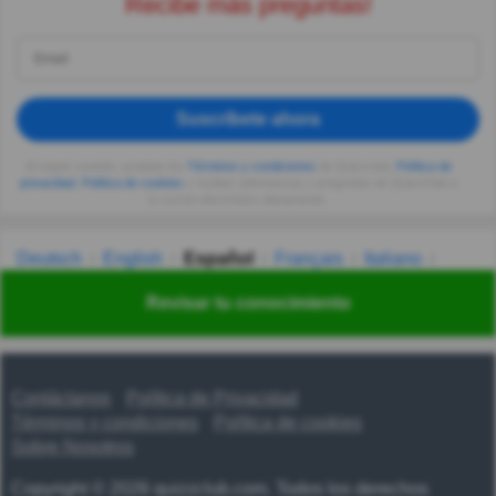
Recibe más preguntas!
Suscríbete ahora
Al seguir usando, aceptas los
Términos y condiciones
de Quizzclub,
Política de
privacidad
,
Política de cookies
y recibes adivinanzas y preguntas de QuizzClub a
tu correo electrónico diariamente.
Deutsch
English
Español
Français
Italiano
Nederlands
Polski
Português
Svenska
Türkçe
Revisar tu conocimiento
Русский
Українська
हिन्दी
한국어
汉语
漢語
Contáctanos
Política de Privacidad
Términos y condiciones
Política de cookies
Sobre Nosotros
Copyright © 2026 quizzclub.com. Todos los derechos