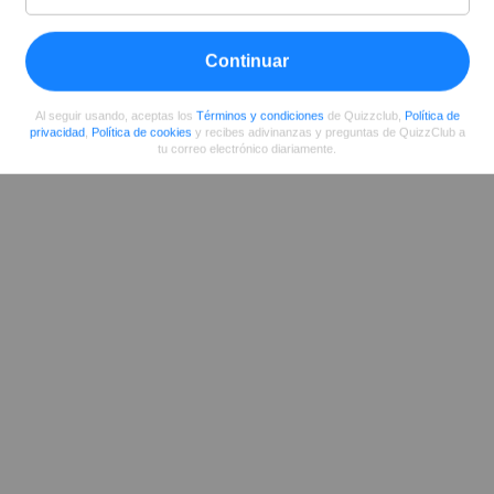
Continuar
Compartir
en Facebook
Al seguir usando, aceptas los
Términos y condiciones
de Quizzclub,
Política de
privacidad
,
Política de cookies
y recibes adivinanzas y preguntas de QuizzClub a
tu correo electrónico diariamente.