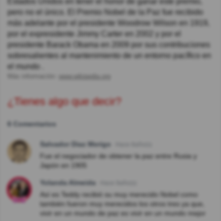
Estados Unidos en tener el honor de ganar este premio,
pero no el único. El Premio Nobel de la Paz fue recibido
más adelante por el presidente Woodrow Wilson en 1919,
por el expresidente Jimmy Carter en 2002 y por el
presidente Barack Obama en 2009 por sus contribuciones
sobresalientes al mantenimiento de un entorno pacífico en
el mundo .
Más información:
www.wikipedia.org
¿Tienes algo que decir?
6 Comentarios
Salvador Diaz Merigo
Hace 8año(s)
Fue el negociador de obtener la paz entre Rusia y
Japón en 1905
Yolanda Almeida
Hace 9año(s)
Así es Teddy recibió su muy merecido Nobel como
también fueron muy merecidos los otros tres ya que,
vivir en un mundo de paz es vivir en un mundo mejor