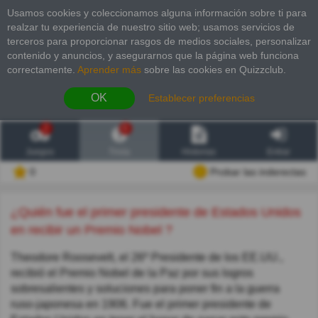
Usamos cookies y coleccionamos alguna información sobre ti para
realzar tu experiencia de nuestro sitio web; usamos servicios de
terceros para proporcionar rasgos de medios sociales, personalizar
contenido y anuncios, y asegurarnos que la página web funciona
correctamente.
Aprender más
sobre las cookies en Quizzclub.
OK
Establecer preferencias
2
6
Juegos
Trivia
Historias
Entrar
0
Probar las inderectas
¿Quién fue el primer presidente de Estados Unidos
en recibir un Premio Nobel ?
Theodore Roosevelt, el 26º Presidente de los EE.UU.,
recibió el Premio Nobel de la Paz por sus logros
sobresalientes y soluciones para poner fin a la guerra
ruso-japonesa en 1906. Fue el primer presidente de