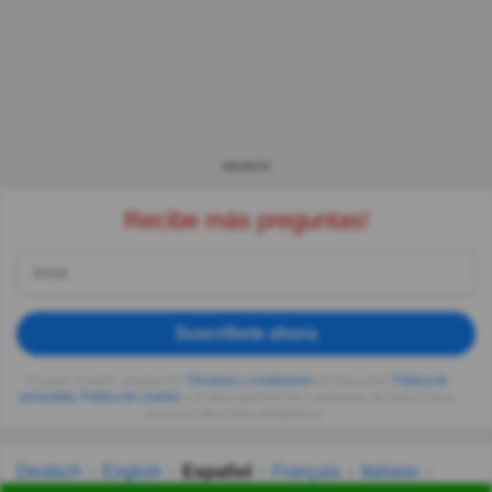
ANUNCIO
Recibe más preguntas!
Suscríbete ahora
Al seguir usando, aceptas los
Términos y condiciones
de Quizzclub,
Política de
privacidad
,
Política de cookies
y recibes adivinanzas y preguntas de QuizzClub a
tu correo electrónico diariamente.
Deutsch
English
Español
Français
Italiano