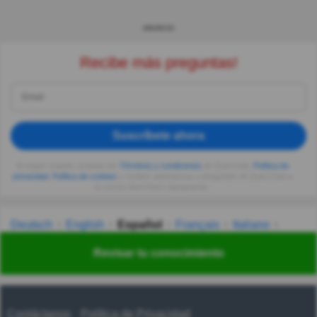
ANUNCIO
Recibe más preguntas!
Suscríbete ahora
Al seguir usando, aceptas los
Términos y condiciones
de Quizzclub,
Política de
privacidad
,
Política de cookies
y recibes adivinanzas y preguntas de QuizzClub a
tu correo electrónico diariamente.
Deutsch
English
Español
Français
Italiano
Nederlands
Polski
Português
Svenska
Türkçe
Revisar tu conocimiento
Русский
Українська
हिन्दी
한국어
汉语
漢語
Contáctanos
Política de Privacidad