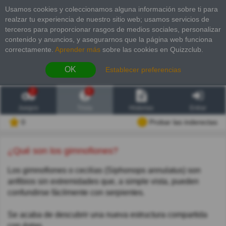
Usamos cookies y coleccionamos alguna información sobre ti para
realzar tu experiencia de nuestro sitio web; usamos servicios de
terceros para proporcionar rasgos de medios sociales, personalizar
contenido y anuncios, y asegurarnos que la página web funciona
correctamente.
Aprender más
sobre las cookies en Quizzclub.
OK
Establecer preferencias
2
6
Juegos
Trivia
Historias
Entrar
0
Probar las inderectas
¿Qué son los gimnofiones?
Los gimnofiones o cecilias (Siphonops annulatus) son
anfibios sin extremidades que, a simple vista, pueden
confundirse fácilmente con serpientes.
Se acaba de descubrir una nueva estructura compartida
con éstas.