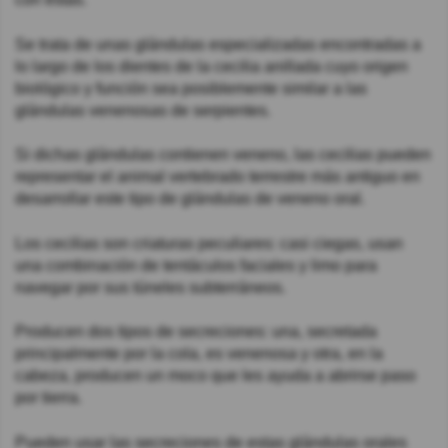
Se trata de unas glándulas especializadas encontradas a
lo largo de los dientes de la cecilia anillada cuyo origen
biológico y función sea posiblemente similar a las
glándulas venenosas de serpientes.
Si dichas glándulas contienen veneno, las cecilias pueden
representar el animal vertebrado terrestre más antiguo en
desarrollar este tipo de glándulas de veneno oral.
Los cecilias son criaturas peculiares: casi ciegas, usan
una combinación de tentáculos faciales y limo para
navegar por sus túneles subterráneos.
Producen dos tipos de secreciones: una, secretada
principalmente por la cola, es venenosa y otra, en la
cabeza, producen un moco que les ayuda a abrirse paso
por tierra.
Pueden usar las secreciones de estas glándulas orales