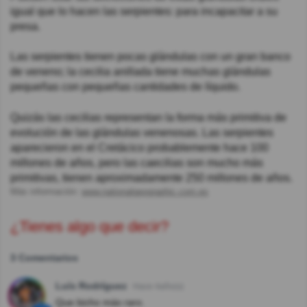
igual que lo hacen las serpientes: para incapacitar a su
presa.
Las serpientes tienen pocas glándulas con un gran banco
de veneno; la cecilia anillada tiene muchas glándulas
pequeñas con pequeñas cantidades de líquido.
Quizás las cecilias representan la forma más primitiva de
evolución de las glándulas venenosas. Las serpientes
aparecieron en el Cretácico probablemente hace 100
millones de años, pero las caecilias son mucho más
primitivas, tienen aproximadamente 250 millones de años.
Más información:
www.nationalgeographic.com.es
¿Tienes algo que decir?
3 Comentarios
Luís Rodríguez
Hace 4año(s)
Que bicho más raro.