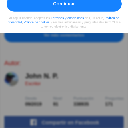
respuesta condescendiente
Continuar
Mireya Lillo
Hace 4año(s)
Al seguir usando, aceptas los
Términos y condiciones
de Quizzclub,
Política de
Atroz, además les hace mal
privacidad
,
Política de cookies
y recibes adivinanzas y preguntas de QuizzClub a
tu correo electrónico diariamente.
Ver más comentarios
Autor:
John N. P.
Escritor
Desde
Nivel
Puntuación
Preguntas
09/2019
91
338935
171
Compartir
en Facebook