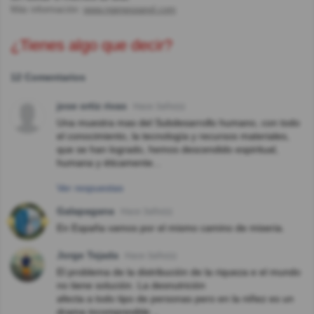
Más información:
www.ngenespanol.com
¿Tienes algo que decir?
12 Comentarios
jose ortiz rivas
Hace 3año(s)
Una muestra mas del Subdesarrollo humano, con todo
el conocimiento, la tecnología y recursos materiales,
que se han logrado, hemos descendido espiritual,
humana y éticamente...
Ver respuestas
Galapagana
Hace 3año(s)
En España vamos por el mismo camino de miseria.
Jorge Tejada
Hace 3año(s)
El problema de la distribución de la riqueza e el mundo
no tiene solución. La desnutrición
afecta a todo tipo de personas pero en la niñez es un
drama incompresible .,