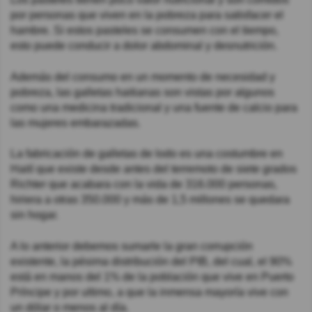
por personas que viven en la pobreza para satisfacer el
hambre. Si estos pasteles se consumen con el tiempo,
esto puede conducir a dolor abdominal y desnutrición.
Además del consumo en un momento de necesidad y
pobreza, las galletas haitianas son vistas por algunos
como una medicina tradicional y una fuente de calcio para
las mujeres embarazadas.
La fabricación de galletas de lodo es una costumbre en
Haití que existe desde antes del terremoto de siete grados
Richter que acabara con la vida de 316.000 personas,
hiriera a otras 350.000 y más de 1,5 millones se quedara
sin hogar.
A lo anterior debemos sumarle la gran corrupción
existente, la pésima distribución del PIB, del cual, el 90%
está en manos del 1% de la población que vive en Puerto
Príncipe y por ultimo, a que la inmensa mayoría vive con
un dólar o menos al día.