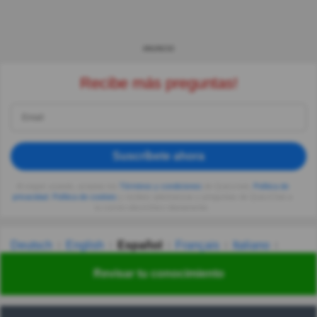
ANUNCIO
Recibe más preguntas!
Suscríbete ahora
Al seguir usando, aceptas los
Términos y condiciones
de Quizzclub,
Política de
privacidad
,
Política de cookies
y recibes adivinanzas y preguntas de QuizzClub a
tu correo electrónico diariamente.
Deutsch
English
Español
Français
Italiano
Nederlands
Polski
Português
Svenska
Türkçe
Revisar tu conocimiento
Русский
Українська
हिन्दी
한국어
汉语
漢語