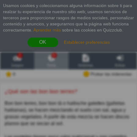
Usamos cookies y coleccionamos alguna información sobre ti para
realzar tu experiencia de nuestro sitio web; usamos servicios de
terceros para proporcionar rasgos de medios sociales, personalizar
contenido y anuncios, y asegurarnos que la página web funciona
correctamente.
Aprender más
sobre las cookies en Quizzclub.
OK
Establecer preferencias
2
6
Juegos
Trivia
Historias
Entrar
0
Probar las inderectas
¿Qué son las bon bon terres?
Bon bon terres, bon bon tá o haïtische galettes (galletas
haitianas), se hacen mezclando el suelo con sal, agua y
grasas vegetales. A partir de esta mezcla se hacen discos
planos que se secan al sol.
Los pasteles tienen poco valor nutricional y son comidos