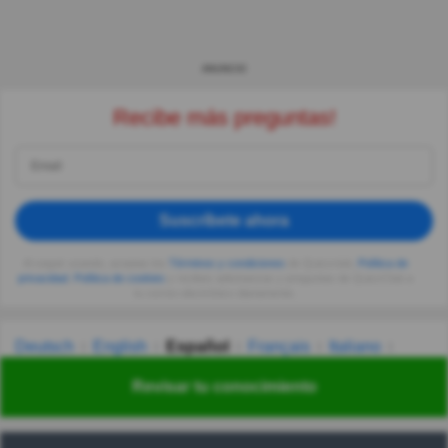
ANUNCIO
Recibe más preguntas!
Suscríbete ahora
Al seguir usando, aceptas los
Términos y condiciones
de Quizzclub,
Política de
privacidad
,
Política de cookies
y recibes adivinanzas y preguntas de QuizzClub a
tu correo electrónico diariamente.
Deutsch
English
Español
Français
Italiano
Nederlands
Polski
Português
Svenska
Türkçe
Revisar tu conocimiento
Русский
Українська
हिन्दी
한국어
汉语
漢語