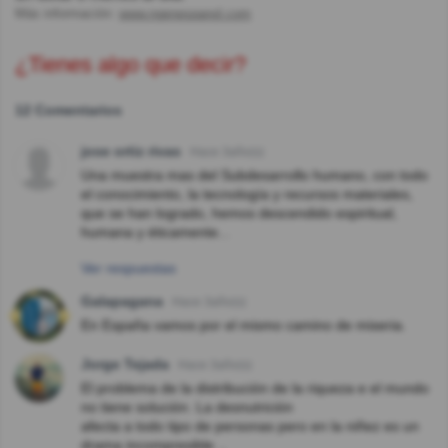
Más información:
www.ngenespanol.com
¿Tienes algo que decir?
12 Comentarios
jose ortiz rivas
Hace 3año(s)
Una muestra mas del Subdesarrollo humano, con todo
el conocimiento, la tecnología y recursos materiales,
que se han logrado, hemos descendido espiritual,
humana y éticamente...
Ver respuestas
Galapagana
Hace 3año(s)
En España vamos por el mismo camino de miseria.
Jorge Tejada
Hace 3año(s)
El problema de la distribución de la riqueza e el mundo
no tiene solución. La desnutrición
afecta a todo tipo de personas pero en la niñez es un
drama incompresible .,