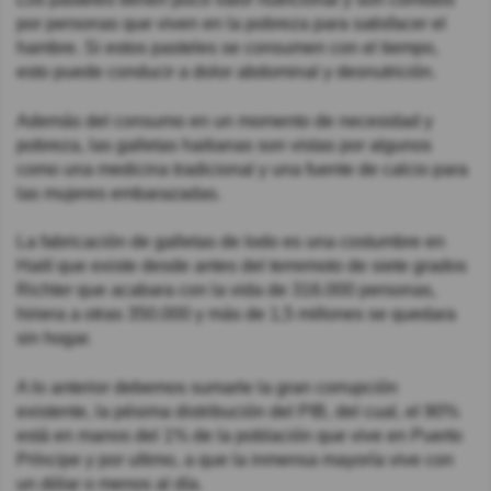
por personas que viven en la pobreza para satisfacer el
hambre. Si estos pasteles se consumen con el tiempo,
esto puede conducir a dolor abdominal y desnutrición.
Además del consumo en un momento de necesidad y
pobreza, las galletas haitianas son vistas por algunos
como una medicina tradicional y una fuente de calcio para
las mujeres embarazadas.
La fabricación de galletas de lodo es una costumbre en
Haití que existe desde antes del terremoto de siete grados
Richter que acabara con la vida de 316.000 personas,
hiriera a otras 350.000 y más de 1,5 millones se quedara
sin hogar.
A lo anterior debemos sumarle la gran corrupción
existente, la pésima distribución del PIB, del cual, el 90%
está en manos del 1% de la población que vive en Puerto
Príncipe y por ultimo, a que la inmensa mayoría vive con
un dólar o menos al día.