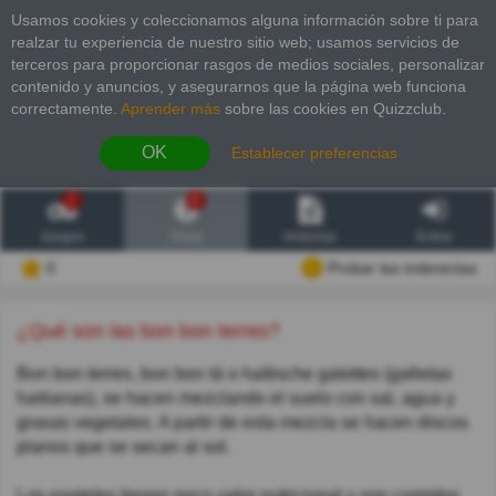
Usamos cookies y coleccionamos alguna información sobre ti para
realzar tu experiencia de nuestro sitio web; usamos servicios de
terceros para proporcionar rasgos de medios sociales, personalizar
contenido y anuncios, y asegurarnos que la página web funciona
correctamente.
Aprender más
sobre las cookies en Quizzclub.
OK
Establecer preferencias
2
6
Juegos
Trivia
Historias
Entrar
0
Probar las inderectas
¿Qué son las bon bon terres?
Bon bon terres, bon bon tá o haïtische galettes (galletas
haitianas), se hacen mezclando el suelo con sal, agua y
grasas vegetales. A partir de esta mezcla se hacen discos
planos que se secan al sol.
Los pasteles tienen poco valor nutricional y son comidos