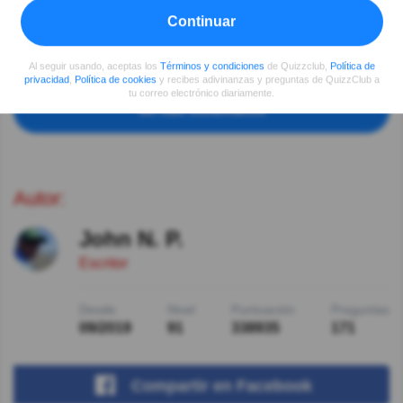
respuesta condescendiente
Continuar
Mireya Lillo
Hace 4año(s)
Atroz, además les hace mal
Al seguir usando, aceptas los
Términos y condiciones
de Quizzclub,
Política de
privacidad
,
Política de cookies
y recibes adivinanzas y preguntas de QuizzClub a
tu correo electrónico diariamente.
Ver más comentarios
Autor:
John N. P.
Escritor
Desde
Nivel
Puntuación
Preguntas
09/2019
91
338935
171
Compartir
en Facebook