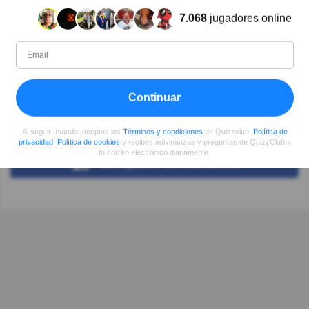
Ver más comentarios
7.068
jugadores online
Autor:
Rosie
Continuar
Escritor (quizauthors.com)
Al seguir usando, aceptas los
Términos y condiciones
de Quizzclub,
Política de
privacidad
,
Política de cookies
y recibes adivinanzas y preguntas de QuizzClub a
tu correo electrónico diariamente.
Compartir
en Facebook