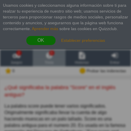
Usamos cookies y coleccionamos alguna información sobre ti para
realzar tu experiencia de nuestro sitio web; usamos servicios de
terceros para proporcionar rasgos de medios sociales, personalizar
contenido y anuncios, y asegurarnos que la página web funciona
correctamente.
Aprender más
sobre las cookies en Quizzclub.
OK
Establecer preferencias
2
6
Juegos
Trivia
Historias
Entrar
0
Probar las inderectas
¿Qué significaba la palabra "Score" en el Inglés
antiguo?
La palabra score puede tener varios significados.
Originalmente significaba llevar la cuenta de algo
haciendo muescas en un palo tallado. Score es una
palabra antigua para el numero 20. Es usada en la famosa