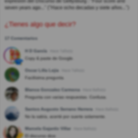
expresión del Discurso de Gettysburg : "Four score and
seven years ago..." ("Hace ocho decadas y siete años...")
¿Tienes algo que decir?
17 Comentarios
H D García
Hace 7año(s)
Copy & paste de Google.
Oscar Lilla Lejia
Hace 7año(s)
Facilísima pregunta.
Blanca Gonzalez Carmona
Hace 8año(s)
Pregunta con varias respuestas. Confusa.
Santos Augusto Serrano Herrera
Hace 8año(s)
No la sabía, acerté por suerte solamente.
Marcela Gajardo Villar
Hace 8año(s)
El discurso dice: