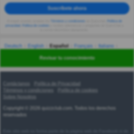
Suscríbete ahora
Al seguir usando, aceptas los
Términos y condiciones
de Quizzclub,
Política de
privacidad
,
Política de cookies
y recibes adivinanzas y preguntas de QuizzClub a
tu correo electrónico diariamente.
Deutsch
English
Español
Français
Italiano
Nederlands
Polski
Português
Svenska
Türkçe
Revisar tu conocimiento
Русский
Українська
हिन्दी
한국어
汉语
漢語
Contáctanos
Política de Privacidad
Términos y condiciones
Política de cookies
Sobre Nosotros
Copyright © 2026 quizzclub.com. Todos los derechos
reservados
Este sitio web no forma parte de la página web de Facebook ni de