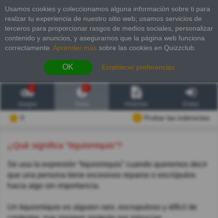
Usamos cookies y coleccionamos alguna información sobre ti para
realzar tu experiencia de nuestro sitio web; usamos servicios de
terceros para proporcionar rasgos de medios sociales, personalizar
contenido y anuncios, y asegurarnos que la página web funciona
correctamente.
Aprender más
sobre las cookies en Quizzclub.
OK
Establecer preferencias
2
6
Juegos
Trivia
Historias
Entrar
0
Probar las inderectas
¿Qué significa "tiquismiquis"?
Se usa la expresión “tiquismiquis” cuando queremos decir
que una persona tiene excesivos reparos o escrúpulos
hacia algo sin importancia.
Un tiquismiquis es alguien raro, escrupuloso y difícil de
contentar, que siempre protesta por minucias.