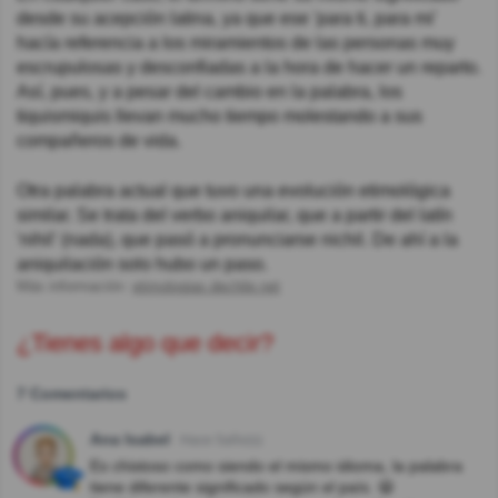
desde su acepción latina, ya que ese 'para ti, para mi'
hacía referencia a los miramientos de las personas muy
escrupulosas y desconfiadas a la hora de hacer un reparto.
Así, pues, y a pesar del cambio en la palabra, los
tiquismiquis llevan mucho tiempo molestando a sus
compañeros de vida.
Otra palabra actual que tuvo una evolución etimológica
similar. Se trata del verbo aniquilar, que a partir del latín
'nihil' (nada), que pasó a pronunciarse nichil. De ahí a la
aniquilación solo hubo un paso.
Más información:
etimologias.dechile.net
¿Tienes algo que decir?
7 Comentarios
Ana Isabel
Hace 5año(s)
Es chistoso como siendo el mismo idioma, la palabra
tiene diferente significado según el país. 😃