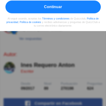
H D García
Hace 5año(s)
Nosotros les llamamos "vuelteros".
Continuar
Ver respuestas
Al seguir usando, aceptas los
Términos y condiciones
de Quizzclub,
Política de
privacidad
,
Política de cookies
y recibes adivinanzas y preguntas de QuizzClub a
Hilda María Medina Medina
Hace 5año(s)
tu correo electrónico diariamente.
Muy buena question Gracias
Ver respuestas
Autor:
Ines Requero Anton
Escritor
Desde
Nivel
Puntuación
Preguntas
09/2017
89
270198
624
Compartir
en Facebook