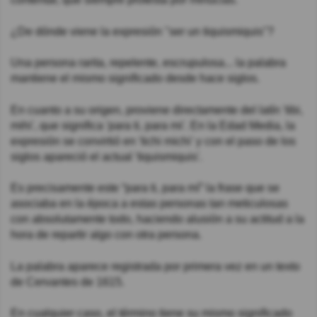
¿De dónde viene la expresión "ser un tiquismiquis"?
Una persona rarita, repelente, escrupulosa... la palabra
mantiene el mismo significado desde hace siglos.
En cuanto a su origen, proviene directamente del latín 'tibi,
mihi', que significa 'para ti, para mi'. En la Edad Media, la
expresión se convirtió en 'tichi michi' y con el paso de los
siglos apareció el actual 'tiquismiquis'.
Es precisamente este “para ti, para mí” la frase que se
asociaba en la época a estas personas tan meticulosas
con absolutamente todo, haciendo alusión a su actitud a la
hora de repartir algo con otra persona.
La palabra aparece registrada por primera vez en un texto
de Cervantes de 1615.
En cualquier caso, el término tiene su mismo significado