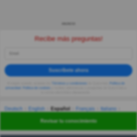
ANUNCIO
Recibe más preguntas!
Suscríbete ahora
Al seguir usando, aceptas los
Términos y condiciones
de Quizzclub,
Política de
privacidad
,
Política de cookies
y recibes adivinanzas y preguntas de QuizzClub a
tu correo electrónico diariamente.
Deutsch
English
Español
Français
Italiano
Nederlands
Polski
Português
Svenska
Türkçe
Revisar tu conocimiento
Русский
Українська
हिन्दी
한국어
汉语
漢語