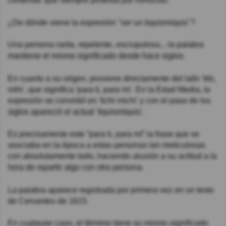
¿De dónde viene la expresión "ser un tiquismiquis"?
Una persona rarita, repelente, escrupulosa... la palabra
mantiene el mismo significado desde hace siglos.
En cuanto a su origen, proviene directamente del latín 'tibi,
mihi', que significa 'para ti, para mi'. En la Edad Media, la
expresión se convirtió en 'tichi michi' y con el paso de los
siglos apareció el actual 'tiquismiquis'.
Es precisamente este “para ti, para mí” la frase que se
asociaba en la época a estas personas tan meticulosas
con absolutamente todo, haciendo alusión a su actitud a la
hora de repartir algo con otra persona.
La palabra aparece registrada por primera vez en un texto
de Cervantes de 1615.
En cualquier caso, el término tiene su mismo significado