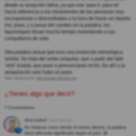
desde su acepción latina, ya que ese 'para ti, para mi'
hacía referencia a los miramientos de las personas muy
escrupulosas y desconfiadas a la hora de hacer un reparto.
Así, pues, y a pesar del cambio en la palabra, los
tiquismiquis llevan mucho tiempo molestando a sus
compañeros de vida.
Otra palabra actual que tuvo una evolución etimológica
similar. Se trata del verbo aniquilar, que a partir del latín
'nihil' (nada), que pasó a pronunciarse nichil. De ahí a la
aniquilación solo hubo un paso.
Más información:
etimologias.dechile.net
¿Tienes algo que decir?
7 Comentarios
Ana Isabel
Hace 5año(s)
Es chistoso como siendo el mismo idioma, la palabra
tiene diferente significado según el país. 😃