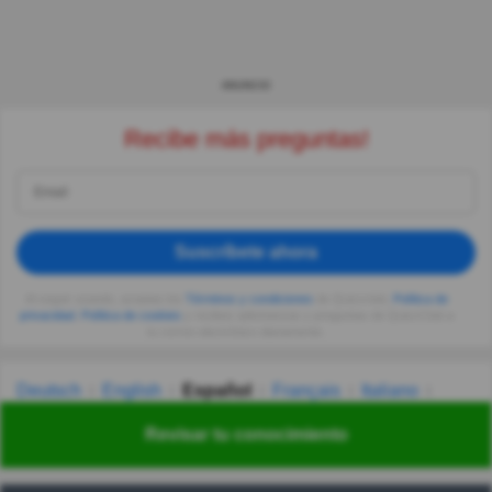
ANUNCIO
Recibe más preguntas!
Suscríbete ahora
Al seguir usando, aceptas los
Términos y condiciones
de Quizzclub,
Política de
privacidad
,
Política de cookies
y recibes adivinanzas y preguntas de QuizzClub a
tu correo electrónico diariamente.
Deutsch
English
Español
Français
Italiano
Nederlands
Polski
Português
Svenska
Türkçe
Revisar tu conocimiento
Русский
Українська
हिन्दी
한국어
汉语
漢語