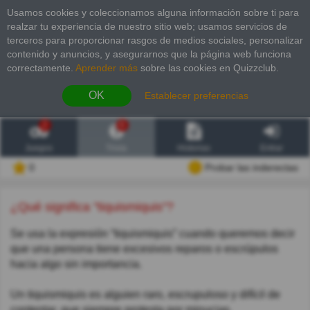
Usamos cookies y coleccionamos alguna información sobre ti para
realzar tu experiencia de nuestro sitio web; usamos servicios de
terceros para proporcionar rasgos de medios sociales, personalizar
contenido y anuncios, y asegurarnos que la página web funciona
correctamente.
Aprender más
sobre las cookies en Quizzclub.
OK
Establecer preferencias
2
6
Juegos
Trivia
Historias
Entrar
0
Probar las inderectas
¿Qué significa "tiquismiquis"?
Se usa la expresión “tiquismiquis” cuando queremos decir
que una persona tiene excesivos reparos o escrúpulos
hacia algo sin importancia.
Un tiquismiquis es alguien raro, escrupuloso y difícil de
contentar, que siempre protesta por minucias.