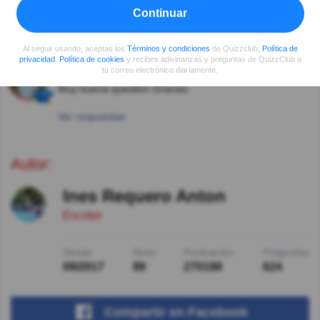
H D García
Hace 5año(s)
Continuar
Nosotros les llamamos "vuelteros".
Ver respuestas
Al seguir usando, aceptas los
Términos y condiciones
de Quizzclub,
Política de
privacidad
,
Política de cookies
y recibes adivinanzas y preguntas de QuizzClub a
tu correo electrónico diariamente.
Hilda María Medina Medina
Hace 5año(s)
Muy buena question Gracias
Ver respuestas
Autor:
Ines Requero Anton
Escritor
Desde
Nivel
Puntuación
Preguntas
09/2017
89
270198
624
Compartir
en Facebook