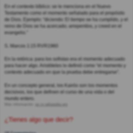
En el contexto bíblico: se le menciona en el Nuevo
Testamento como el momento señalado para el propósito
de Dios. Ejemplo: “diciendo: El tiempo se ha cumplido, y el
reino de Dios se ha acercado; arrepentíos, y creed en el
evangelio.”
‭‭S. Marcos‬ ‭1:15‬ ‭RVR1960‬‬
En la retórica: para los sofistas era el momento adecuado
para hacer algo. Aristóteles lo definió como “el momento y
contexto adecuado en que la prueba debe entregarse”.
En un concepto general, los Kairós son los momentos
decisivos, los que definen el curso de una vida o del
mundo entero.
Más información:
es.m.wikipedia.org
¿Tienes algo que decir?
18 Comentarios