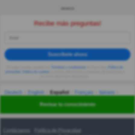
ANUNCIO
Recibe más preguntas!
Suscríbete ahora
Al seguir usando, aceptas los
Términos y condiciones
de Quizzclub,
Política de
privacidad
,
Política de cookies
y recibes adivinanzas y preguntas de QuizzClub a
tu correo electrónico diariamente.
Deutsch
English
Español
Français
Italiano
Nederlands
Polski
Português
Svenska
Türkçe
Revisar tu conocimiento
Русский
Українська
हिन्दी
한국어
汉语
漢語
Contáctanos
Política de Privacidad