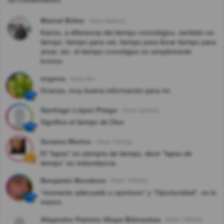
Marcel Britez
Hace 8año(s)
Kairós, a diferencia del tiempo cronológico, también es
tiempo. tiempo para reir, tiempo para llorar tiempo para
amar, etc. el tiempo cronolígico es simplemente
kronos.
esgosa
Hace 9m
Gracias, muy buena información para mí.
Santiago López Priego
Hace 3año(s)
Significa el tiempo de Dios
Susana Merino
Hace 7año(s)
El "lapso" es siempre de tiempo, decir "lapso de
tiempo" es redundancia.
Benjamin Bondone
Hace 7año(s)
"momento adecuado u oportuno" y "Oportunidad", es lo
mismo.
Alejandro Patricio Hispa Biénzobas
Hace 7año(s)