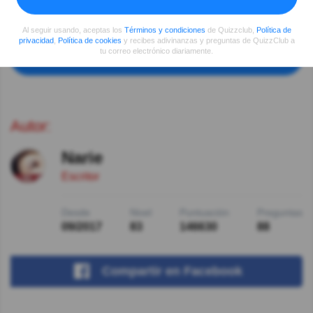
No estoy de acuerdo. El Cronos es el tiempo objetivo y
el Kairos el que se percibe
Al seguir usando, aceptas los
Términos y condiciones
de Quizzclub,
Política de
privacidad
,
Política de cookies
y recibes adivinanzas y preguntas de QuizzClub a
tu correo electrónico diariamente.
Ver más comentarios
Autor:
Narie
Escritor
Desde
Nivel
Puntuación
Preguntas
09/2017
83
146630
88
Compartir
en Facebook