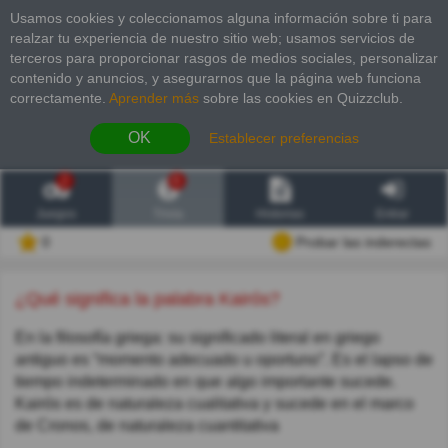
Usamos cookies y coleccionamos alguna información sobre ti para
realzar tu experiencia de nuestro sitio web; usamos servicios de
terceros para proporcionar rasgos de medios sociales, personalizar
contenido y anuncios, y asegurarnos que la página web funciona
correctamente.
Aprender más
sobre las cookies en Quizzclub.
OK
Establecer preferencias
2
6
Juegos
Trivia
Historias
Entrar
0
Probar las inderectas
¿Qué significa la palabra Kairós?
En la filosofía griega: su significado literal en griego
antiguo es “momento adecuado u oportuno”. Es el lapso de
tiempo indeterminado en que algo importante sucede.
Kairós es de naturaleza cualitativa y sucede en el marco
de Cronos, de naturaleza cuantitativa