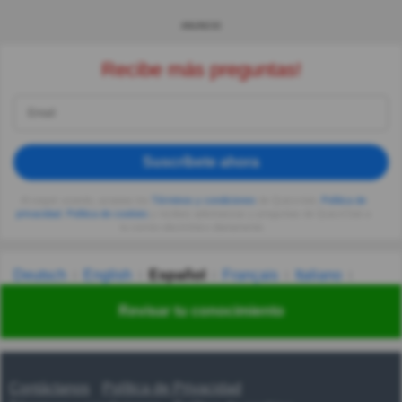
ANUNCIO
Recibe más preguntas!
Suscríbete ahora
Al seguir usando, aceptas los
Términos y condiciones
de Quizzclub,
Política de
privacidad
,
Política de cookies
y recibes adivinanzas y preguntas de QuizzClub a
tu correo electrónico diariamente.
Deutsch
English
Español
Français
Italiano
Nederlands
Polski
Português
Svenska
Türkçe
Revisar tu conocimiento
Русский
Українська
हिन्दी
한국어
汉语
漢語
Contáctanos
Política de Privacidad