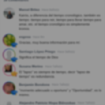
Marcel Britez
Hace 8año(s)
Kairós, a diferencia del tiempo cronológico, también es
tiempo. tiempo para reir, tiempo para llorar tiempo para
amar, etc. el tiempo cronolígico es simplemente
kronos.
esgosa
Hace 9m
Gracias, muy buena información para mí.
Santiago López Priego
Hace 3año(s)
Significa el tiempo de Dios
Susana Merino
Hace 7año(s)
El "lapso" es siempre de tiempo, decir "lapso de
tiempo" es redundancia.
Benjamin Bondone
Hace 7año(s)
"momento adecuado u oportuno" y "Oportunidad", es lo
mismo.
Alejandro Patricio Hispa Biénzobas
Hace 7año(s)