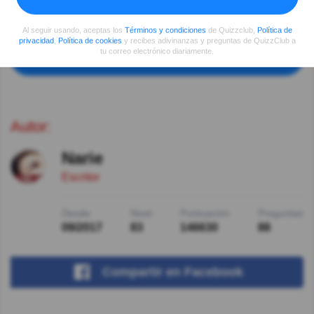
No estoy de acuerdo. El Cronos es el tiempo objetivo y
el Kairos el que se percibe
Al seguir usando, aceptas los
Términos y condiciones
de Quizzclub,
Política de
privacidad
,
Política de cookies
y recibes adivinanzas y preguntas de QuizzClub a
tu correo electrónico diariamente.
Ver más comentarios
Autor:
Narie
Escritor
Desde
Nivel
Puntuación
Preguntas
09/2017
83
146630
88
Compartir
en Facebook