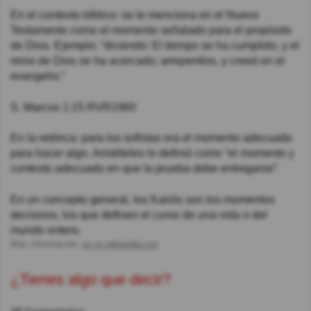
En el contexto bíblico: se le menciona en el Nuevo
Testamento como el momento señalado para el propósito
de Dios. Ejemplo: “diciendo: El tiempo se ha cumplido, y el
reino de Dios se ha acercado; arrepentíos, y creed en el
evangelio.”
‭‭S. Marcos‬ ‭1:15‬ ‭RVR1960‬‬
En la retórica: para los sofistas era el momento adecuado
para hacer algo. Aristóteles lo definió como “el momento y
contexto adecuado en que la prueba debe entregarse”.
En un concepto general, los Kairós son los momentos
decisivos, los que definen el curso de una vida o del
mundo entero.
Más información:
es.m.wikipedia.org
¿Tienes algo que decir?
18 Comentarios