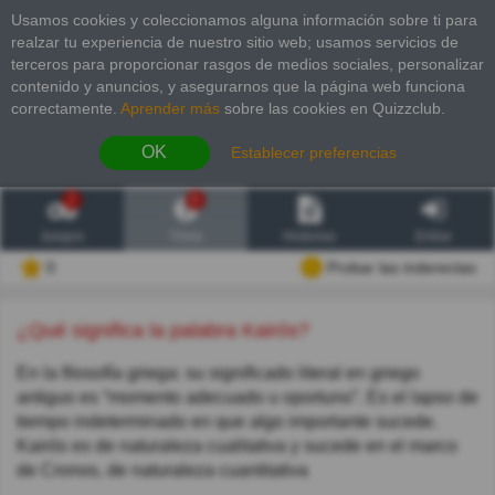
Usamos cookies y coleccionamos alguna información sobre ti para
realzar tu experiencia de nuestro sitio web; usamos servicios de
terceros para proporcionar rasgos de medios sociales, personalizar
contenido y anuncios, y asegurarnos que la página web funciona
correctamente.
Aprender más
sobre las cookies en Quizzclub.
OK
Establecer preferencias
2
6
Juegos
Trivia
Historias
Entrar
0
Probar las inderectas
¿Qué significa la palabra Kairós?
En la filosofía griega: su significado literal en griego
antiguo es “momento adecuado u oportuno”. Es el lapso de
tiempo indeterminado en que algo importante sucede.
Kairós es de naturaleza cualitativa y sucede en el marco
de Cronos, de naturaleza cuantitativa