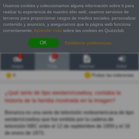
Usamos cookies y coleccionamos alguna información sobre ti para
realzar tu experiencia de nuestro sitio web; usamos servicios de
terceros para proporcionar rasgos de medios sociales, personalizar
contenido y anuncios, y asegurarnos que la página web funciona
correctamente.
Aprender más
sobre las cookies en Quizzclub.
OK
Establecer preferencias
2
6
Juegos
Trivia
Historias
Entrar
0
Probar las inderectas
¿Qué serie de tipo western/cowboy, contaba la
historia de la familia mostrada en la imagen?
Bonanza es una serie de televisión norteamericana de tipo
western/cowboy que fue emitida por la cadena de
televisión NBC entre el 12 de septiembre de 1959 y el 16
de enero de 1973.