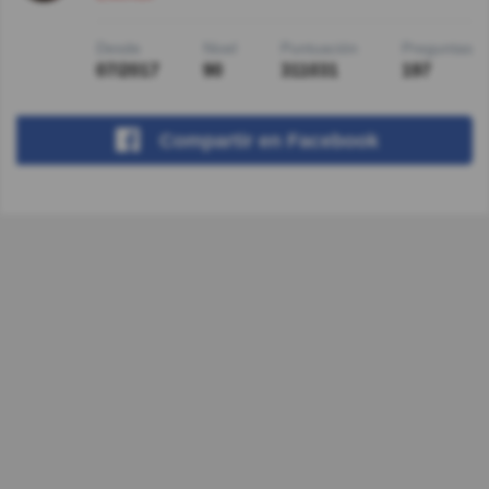
Desde
Nivel
Puntuación
Preguntas
07/2017
90
311031
197
Compartir
en Facebook