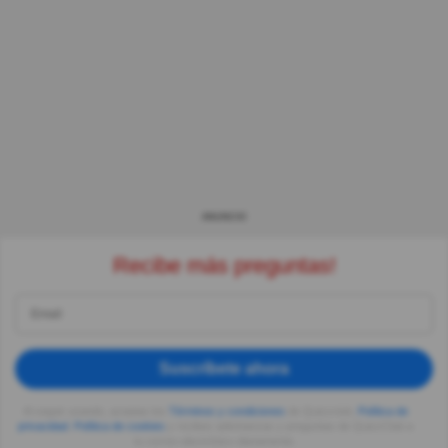
ANUNCIO
Recibe más preguntas!
Suscríbete ahora
Al seguir usando, aceptas los
Términos y condiciones
de Quizzclub,
Política de
privacidad
,
Política de cookies
y recibes adivinanzas y preguntas de QuizzClub a
tu correo electrónico diariamente.