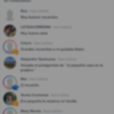
32 Comentarios
Ros
Hace 4año(s)
Muy buenos recuerdos
LEYDACORRONS
Hace 5año(s)
Muy buena serie.
Chivis
Hace 5año(s)
Grandes recuerdos.a mi gustaba Adam.
Alejandro Sanhueza
Hace 5año(s)
Actuaba el protagonista de " la pequeña casa en la
pradera "
Mar
Hace 5año(s)
Q recuerdo
Sonia Contreras
Hace 5año(s)
Era pequeña la veíamos en familia.
Mary Nicola
Hace 5año(s)