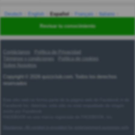
Deutsch
English
Español
Français
Italiano
Nederlands
Polski
Português
Svenska
Türkçe
Revisar tu conocimiento
Русский
Українська
हिन्दी
한국어
汉语
漢語
Contáctanos
Política de Privacidad
Términos y condiciones
Política de cookies
Sobre Nosotros
Copyright © 2026 quizzclub.com. Todos los derechos
reservados
Este sitio web no forma parte de la página web de Facebook ni de
Facebook Inc. Además, este sitio no está respaldado de ningún
modo por Facebook.
FACEBOOK es una marca registrada de FACEBOOK, Inc.
Disclaimer: All content is provided for entertainment purposes only