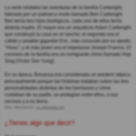
La serie relataba las aventuras de la familia Cartwright,
liderada por un patriarca viudo llamado Ben Cartwright.
Ben tenía tres hijos biológicos, cada uno de ellos tenía
distinta madre. El mayor era un arquitecto Adam Cartwright
que construyó la casa en el rancho; el segundo era el
cálido y amable gigantón Eric, más conocido por su apodo,
"Hoss"; y el más joven era el impetuoso Joseph Francis. El
cocinero de la familia era un inmigrante chino llamado Hop
Sing (Victor Sen Yung).
En su época, Bonanza era considerada un western atípico,
principalmente porque las historias trataban sobre las tres
personalidades distintas de los hermanos y cómo
cuidaban de su padre, se protegían entre ellos, a sus
vecinos y a su tierra.
Más información:
es.wikipedia.org
¿Tienes algo que decir?