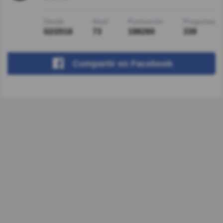
Desde
Nivel
Puntuación
Preguntas
02/2016
73
198260
339
Compartir
en Facebook