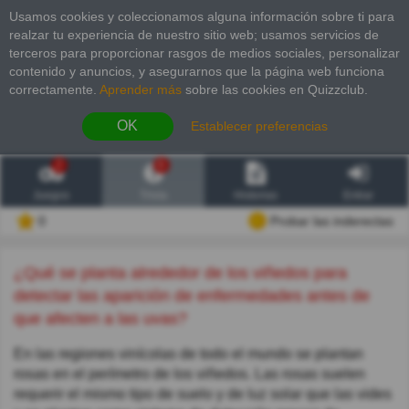
Usamos cookies y coleccionamos alguna información sobre ti para
realzar tu experiencia de nuestro sitio web; usamos servicios de
terceros para proporcionar rasgos de medios sociales, personalizar
contenido y anuncios, y asegurarnos que la página web funciona
correctamente.
Aprender más
sobre las cookies en Quizzclub.
OK
Establecer preferencias
2
6
Juegos
Trivia
Historias
Entrar
0
Probar las inderectas
¿Qué se planta alrededor de los viñedos para
detectar las aparición de enfermedades antes de
que afecten a las uvas?
En las regiones vinícolas de todo el mundo se plantan
rosas en el perímetro de los viñedos. Las rosas suelen
requerir el mismo tipo de suelo y de luz solar que las vides