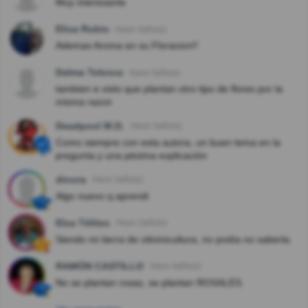
Muy interesante
Elisa Rubio
Hace 3año(s)
Ademas Aroma en su Floracion!!
Dalma Telesca
Hace 3año(s)
tambien e visto que plantan otro tipo de flores por la
misma razon
Deadpool M.D.
Hace 3año(s)
Como siempre con esta autora, un buen tema en la
pregunta y una pésima explicación
dinora
Hace 3año(s)
Algo nuevo q aprendi
Elsa Télites
Hace 3año(s)
Siendo mi tierra de vitivinicultura, no podía no saberla.
RAMÓN CASTILLO
Hace 4año(s)
No se plantan rosas, se plantan ROSALES.