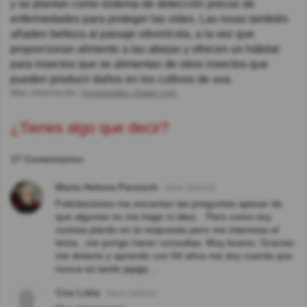
y se plantan como sistema de detección precoz de
enfermedades para proteger las vides. Las rosas también
añaden belleza al paisaje vitivinícola, a la vez que
proporcionan alimento a las abejas y ofrecen un hábitat
para insectos que se alimentan de otros insectos que
pueden producir daños en los cultivos de uva.
Más información:
homeguides.sfgate.com
¿Tienes algo que decir?
17 Comentarios
Maria Helena Parzisch
Hace 9año(s)
Felicitaciones me encantan las preguntas apesar de
que algunas no me hago ni idea... Pero como soy
curiosa pierdo en la respuesta pero me interessa el
tema , me pongo hacer consultas. Muy bueno. Gracias
me divierto y aprendo con 64 años me doy cuenta que
nunca es tarde jajajja...
Cira Lidia
Hace 2año(s)