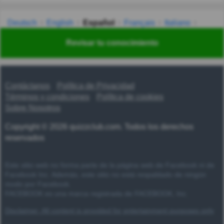
Deutsch
English
Español
Français
Italiano
Nederlands
Polski
Português
Svenska
Türkçe
Revisar tu conocimiento
Русский
Українська
हिन्दी
한국어
汉语
漢語
Contáctanos
Política de Privacidad
Términos y condiciones
Política de cookies
Sobre Nosotros
Copyright © 2026 quizzclub.com. Todos los derechos
reservados
Este sitio web no forma parte de la página web de Facebook ni de
Facebook Inc. Además, este sitio no está respaldado de ningún
modo por Facebook.
FACEBOOK es una marca registrada de FACEBOOK, Inc.
Disclaimer: All content is provided for entertainment purposes only