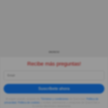
ANUNCIO
Recibe más preguntas!
Suscríbete ahora
Al seguir usando, aceptas los
Términos y condiciones
de Quizzclub,
Política de
privacidad
,
Política de cookies
y recibes adivinanzas y preguntas de QuizzClub a
tu correo electrónico diariamente.