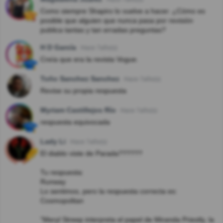
Como siempre Shapiro lo vuelve a hacer. ¿Cómo es
posible que alguien que nunca pasa por revisión
publica tantas y tan erradas preguntas?
H D García
Hace 7año(s)
Creía que era la revista Vogue.
Toño Sanchez Sanchez
Hace 7año(s)
Revise su propia respuesta
Myriam Castillejos Río
Hace 7año(s)
respuesta equivocada
Lady Li
Hace 7año(s)
El diablo viste de Parada??????
Tu respuesta:
Runway
Lo sentimos, pero la respuesta correcta es:
Cosmopolitan
"Meryl Streep interpreta el papel de Miranda Priestly, la