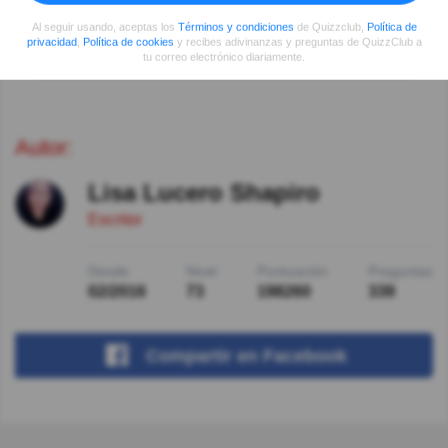
Al seguir usando, aceptas los
Términos y condiciones
de Quizzclub,
Política de
privacidad
,
Política de cookies
y recibes adivinanzas y preguntas de QuizzClub a
Ver más comentarios
tu correo electrónico diariamente.
Autor:
Lisa Lucero Shapiro
Escritor
Desde
Nivel
Puntuación
Preguntas
02/2016
73
198260
339
Compartir
en Facebook