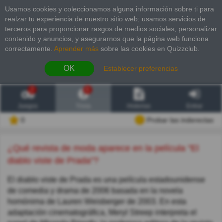
Usamos cookies y coleccionamos alguna información sobre ti para
realzar tu experiencia de nuestro sitio web; usamos servicios de
terceros para proporcionar rasgos de medios sociales, personalizar
contenido y anuncios, y asegurarnos que la página web funciona
correctamente.
Aprender más
sobre las cookies en Quizzclub.
OK
Establecer preferencias
2
6
Juegos
Trivia
Historias
Entrar
0
Probar las inderectas
¿Qué revista de moda aparece en la película "El
diablo viste de Prada"?
El diablo viste de Prada es una película estadounidense
de comedia y drama de 2006 basada en la novela
homónima de Lauren Weisberger de 2003. En esta
adaptación cinematográfica, Meryl Streep interpreta el