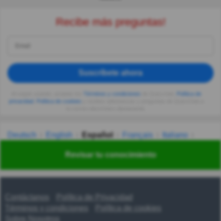
Recibe más preguntas!
Suscríbete ahora
Al seguir usando, aceptas los
Términos y condiciones
de Quizzclub,
Política de
privacidad
,
Política de cookies
y recibes adivinanzas y preguntas de QuizzClub a
tu correo electrónico diariamente.
Deutsch
English
Español
Français
Italiano
Nederlands
Polski
Português
Svenska
Türkçe
Revisar tu conocimiento
Русский
Українська
हिन्दी
한국어
汉语
漢語
Contáctanos
Política de Privacidad
Términos y condiciones
Política de cookies
Sobre Nosotros