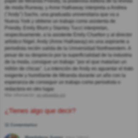
papel de Miranda Priestly, la poderosa editora de la revista
de moda Runway, y Anne Hathaway interpreta a Andrea
("Andy") Sachs, una graduada universitaria que va a
Nueva York y obtiene un trabajo como asistenta de
Priestly. Emily Blunt y Stanley Tucci interpretan,
respectivamente, a la asistente Emily Charlton y al director
artístico Nigel. Andy (Anne Hathaway) es una aspirante a
periodista recién salida de la Universidad Northwestern. A
pesar de su desprecio por la superficialidad de la industria
de la moda, consigue un trabajo "por el que matarían un
millón de chicas". La intención de Andy es aguantar el trato
exigente y humillante de Miranda durante un año con la
esperanza de conseguir un trabajo como periodista o
redactora en otro lugar.
Más información:
en.wikipedia.org
¿Tienes algo que decir?
11 Comentarios
Magdalena Juarez
Hace 7año(s)