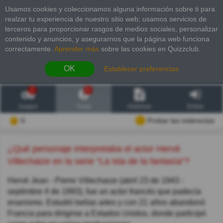
Usamos cookies y coleccionamos alguna información sobre ti para
realzar tu experiencia de nuestro sitio web; usamos servicios de
terceros para proporcionar rasgos de medios sociales, personalizar
contenido y anuncios, y asegurarnos que la página web funciona
correctamente.
Aprender más
sobre las cookies en Quizzclub.
OK
Establecer preferencias
2
6
Juegos
Trivia
Historias
Entrar
0
Probar las inderectas
¿Qué personaje interpretaba el actor Hervé
Villechaize en la serie "La isla de la fantasía"?
Hervé Jean - Pierre Villechaize (abril 23 de 1943 -
septimbre 4 de 1993), fue un actor francés que padecía
enanismo. Estudió bellas artes y con 21 años abandonó
Francia para dirigirse a Estados Unidos, donde participó