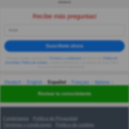
ANUNCIO
Recibe más preguntas!
Suscríbete ahora
Al seguir usando, aceptas los
Términos y condiciones
de Quizzclub,
Política de
privacidad
,
Política de cookies
y recibes adivinanzas y preguntas de QuizzClub a
tu correo electrónico diariamente.
Deutsch
English
Español
Français
Italiano
Nederlands
Polski
Português
Svenska
Türkçe
Revisar tu conocimiento
Русский
Українська
हिन्दी
한국어
汉语
漢語
Contáctanos
Política de Privacidad
Términos y condiciones
Política de cookies