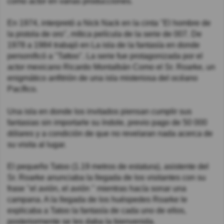
como actor en varias producciones.
En 1974, interpretó a Nick Nack en la cinta "El hombre de
la pistola de oro", mítica película de la serie de 007. De
1978 a 1984 trabajó en La isla de la fantasía en donde
personificó a "Tattoo". La serie fue protagonizada por el
actor mexicano Ricardo Montalbán Como el Sr. Roarke, un
enigmático anfitrión de una isla misteriosa del océano
Pacífico.
Una isla en donde los invitados piensan cumplir sus
fantasias sin importarle su índole, previo pago de 50 000
dólares y a condición de que no revelaran nada acerca de
su visita al lugar.
El pequeño Tatoo (1.19 metros de estatura), asistente del
Sr. Roarke anunciaba la llegada de los visitantes con su
frase "el avión, el avión " mientras hacía sonar una
campana. A la llegada de los huéspedes Roarke le
explicaba a Tatoo la fantasía de cada uno de ellos,
posteriormente se les daba la bienvenida.