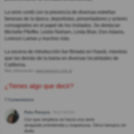
La serie contó con la presencia de diversas estrellas
famosas de la época, deportistas, presentadores y actores
consagrados en el papel de los invitados. Se destacan
Michelle Pfeiffer, Leslie Nielsen, Linda Blair, Don Adams,
Lorenzo Lamas y muchos más.
La escena de introducción fue filmada en Hawái, mientras
que las demás de la trama en diversas localidades de
California.
Más información:
www.lanacion.com.ar
¿Tienes algo que decir?
7 Comentarios
Pato Pereyra
Hace 5año(s)
Con que simpleza se hacía una serie
atrapaste,entretenida y respetuosa .Otros tiempos sin
duda.