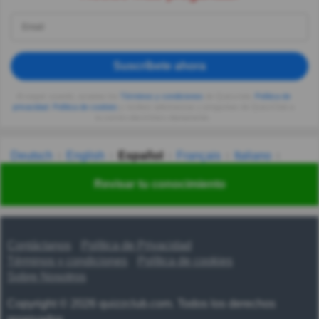
Suscríbete ahora
Al seguir usando, aceptas los
Términos y condiciones
de Quizzclub,
Política de
privacidad
,
Política de cookies
y recibes adivinanzas y preguntas de QuizzClub a
tu correo electrónico diariamente.
Deutsch
English
Español
Français
Italiano
Nederlands
Polski
Português
Svenska
Türkçe
Revisar tu conocimiento
Русский
Українська
हिन्दी
한국어
汉语
漢語
Contáctanos
Política de Privacidad
Términos y condiciones
Política de cookies
Sobre Nosotros
Copyright © 2026 quizzclub.com. Todos los derechos