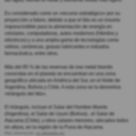
Es considerado como un «recurso estratégico» por su
proyección a futuro, debido a que el litio es un insumo
imprescindible para la alimentación de energía en
celulares, computadoras, autos modernos (híbridos y
eléctricos) y a una amplia gama de tecnologías como
vidrios, cerámicas, grasas lubricantes e industria
farmacéutica, entre otros.
Más del 85 % de las reservas de ese metal blando
conocidas en el planeta se encuentran en una zona
geográfica ubicada en América del Sur, en el límite de
Argentina, Bolivia y Chile. A esta zona se la denomina
«triángulo del litio».
El triángulo, incluye el Salar del Hombre Muerto
(Argentina), el Salar de Uyuni (Bolivia) , el Salar de
Atacama (Chile), y otros salares menores, ubicados todos
en altura, en la región de la Puna de Atacama.
Más información:
es.wikipedia.org