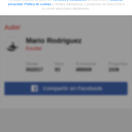
privacidad
,
Política de cookies
y recibes adivinanzas y preguntas de QuizzClub a
https://es.wikipedia.org/wiki/Triángulo_del_Litio
tu correo electrónico diariamente.
Autor:
Mario Rodriguez
Escritor
Desde
Nivel
Puntuación
Preguntas
05/2017
93
489009
1039
Compartir
en Facebook