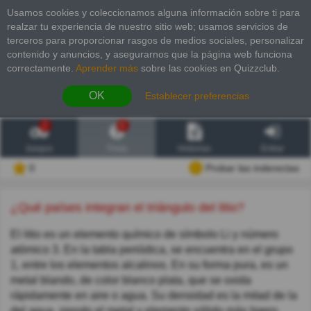
Usamos cookies y coleccionamos alguna información sobre ti para
realzar tu experiencia de nuestro sitio web; usamos servicios de
terceros para proporcionar rasgos de medios sociales, personalizar
contenido y anuncios, y asegurarnos que la página web funciona
correctamente.
Aprender más
sobre las cookies en Quizzclub.
OK
Establecer preferencias
2
6
Juegos
Trivia
Historias
Entrar
0
Probar las inderectas
¿Qué países integran el triángulo del litio?
El litio es un elemento químico de símbolo Li y número
atómico 3. En la tabla periódica, se encuentra en el grupo
1, entre los elementos alcalinos. En su forma pura, es un
metal blando, de color blanco plata, que se oxida
rápidamente en aire o agua. Su densidad es la mitad de la
del agua, siendo el metal y elemento sólido más ligero.