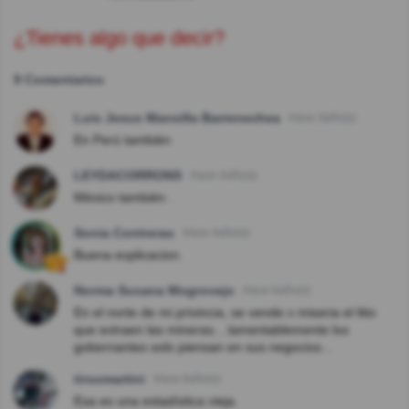
¿Tienes algo que decir?
9 Comentarios
Luis Jesus Mansilla Barrenechea
Hace 3año(s)
En Perú también
LEYDACORRONS
Hace 4año(s)
México también .
Sonia Contreras
Hace 4año(s)
Buena explicacion.
Norma Susana Mogrovejo
Hace 6año(s)
En el norte de mi privincia, se vende x miseria el litio
que extraen las mineras....lamentablemente los
gobernantes solo piensan en sus negocios...
tirsomartini
Hace 6año(s)
Esa es una estadística vieja.