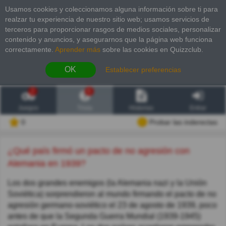
Usamos cookies y coleccionamos alguna información sobre ti para
realzar tu experiencia de nuestro sitio web; usamos servicios de
terceros para proporcionar rasgos de medios sociales, personalizar
contenido y anuncios, y asegurarnos que la página web funciona
correctamente.
Aprender más
sobre las cookies en Quizzclub.
OK
Establecer preferencias
2
6
Juegos
Trivia
Historias
Entrar
0
Probar las inderectas
¿Qué país firmó un pacto de no agresión con
Alemania en 1939?
Los dos grandes enemigos (la Alemania nazi y la Unión
Soviética) sorprendieron al mundo firmando el pacto de no
agresión germano-soviético el 23 de agosto de 1939, poco
antes de que la Segunda Guerra Mundial (1939-1945)