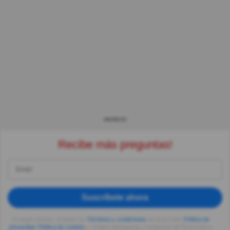
ANUNCIO
Recibe más preguntas!
Suscríbete ahora
Al seguir usando, aceptas los
Términos y condiciones
de Quizzclub,
Política de
privacidad
,
Política de cookies
y recibes adivinanzas y preguntas de QuizzClub a