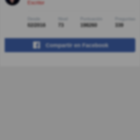
Escritor
Desde
Nivel
Puntuación
Preguntas
02/2016
73
198260
339
Compartir
en Facebook