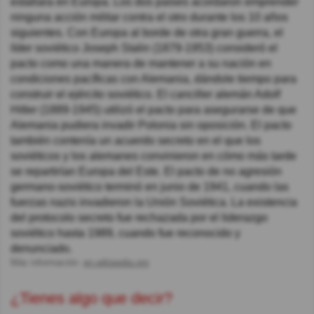
estallara en Europa. Los dos países acordaron emprender
ninguna acción militar contra el otro durante los 10 años
siguientes. Con Europa al borde de otra gran guerra, el
líder soviético Joseph Stalin (1879-1953) consideró el
pacto como una manera de mantener a su nación en
condiciones pacíficas con Alemania, dándole tiempo para
construir el ejército soviético. El canciller alemán Adolf
Hitler (1889-1945) utilizó el pacto para asegurarse de que
Alemania pudiera invadir Polonia sin oposición. El pacto
también contenía un acuerdo secreto en el que los
soviéticos y los alemanes convinieron en cómo más tarde
se repartirían Europa del Este. El pacto de no agresión
germano-soviético terminó en junio de 1941, cuando las
fuerzas nazis invadieron la Unión Soviética. La existencia
del protocolo secreto fue rechazada por el liderazgo
soviético hasta 1989, cuando fue reconocido y
denunciado.
Más información:
en.wikipedia.org
¿Tienes algo que decir?