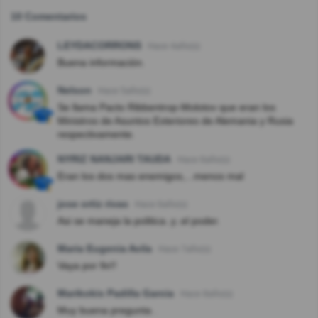
10 Comentarios
LEYDACORRONS
Hace 4año(s)
Buena información.
Nelson
Hace 5año(s)
Se llama Pacto Ribbentrop-Molotov que eran los
Ministros de Asuntos Exteriores de Alemania y Rusia
respectivamente.
NYRIZ NANJARI TAUDA
Hace 6año(s)
Eran los dos mas enemigos,...menos mal
jose ortiz rivas
Hace 6año(s)
Asi se maneja la politica..y..el poder.
Maria Eugenia Avila
Hace 7año(s)
Vaya por fin!!
Marikokis Padilla Garcia
Hace 8año(s)
Muy buena pregunta .