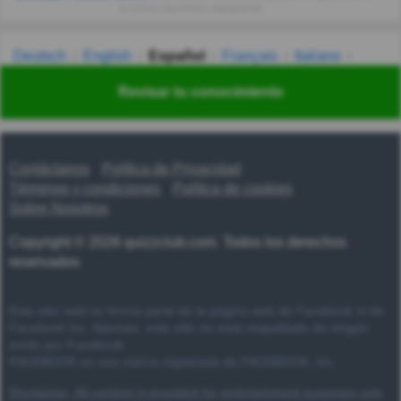
tu correo electrónico diariamente.
Deutsch
English
Español
Français
Italiano
Nederlands
Polski
Português
Svenska
Türkçe
Revisar tu conocimiento
Русский
Українська
हिन्दी
한국어
汉语
漢語
Contáctanos
Política de Privacidad
Términos y condiciones
Política de cookies
Sobre Nosotros
Copyright © 2026 quizzclub.com. Todos los derechos
reservados
Este sitio web no forma parte de la página web de Facebook ni de
Facebook Inc. Además, este sitio no está respaldado de ningún
modo por Facebook.
FACEBOOK es una marca registrada de FACEBOOK, Inc.
Disclaimer: All content is provided for entertainment purposes only