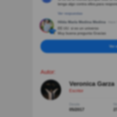
tenga algo contra ellos,para respo
Ver respuestas
Hilda María Medina Medina
Hace 
EE.UU. si es un universo
Muy buena pregunta Gracias
Ver 
Autor:
Veronica Garza
Escritor
Desde
Ni
05/2017
2