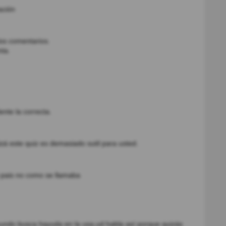
ación
los comentarios.
nta.
nte la correcta.
zá este quiz es demasiado sutil para usted.
 pais no como se llamaba
mundo busca hayuda en la usa,ud habla así porque quizás