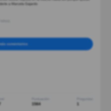
nderle a Marcela Gajardo
7año(s)
más comentarios
vel
Puntuación
Preguntas
7
1564
1