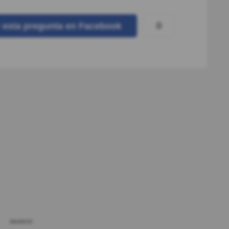
0
r
esta pregunta
en Facebook
ANUNCIO