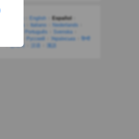
Deutsch
English
Español
Français
Italiano
Nederlands
Polski
Português
Svenska
Türkçe
Русский
Українська
हिन्दी
한국어
汉语
漢語