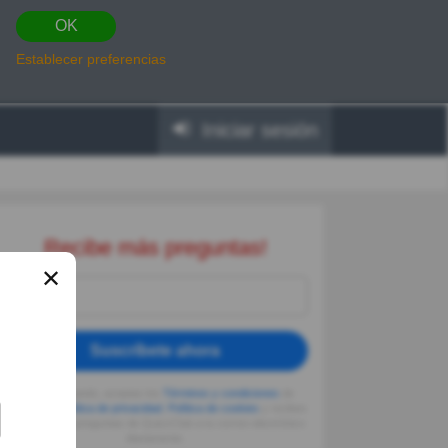
OK
Establecer preferencias
Iniciar sesión
Recibe más preguntas!
✕
Suscríbete ahora
Al seguir usando, aceptas los
Términos y condiciones
de
Quizzclub,
Política de privacidad
,
Política de cookies
y recibes
adivinanzas y preguntas de QuizzClub a tu correo electrónico
diariamente.