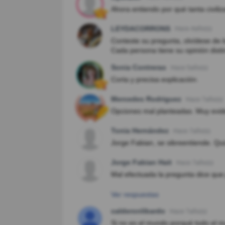
Ahora entiendo por qué tanta civiliz
LEYDACORRONS
Hace 4año(s)
Conteste su pregunta, olvídese de 
Cada persona tiene su opinión disti
Sonia Contreras
Hace 5año(s)
Corta y precisa explicación.
Mercedes Rodriguez
Hace 7año(s)
Opciones mal planteadas. Muy evide
Tonia Hernández
Hace 7año(s)
Jorge Fabian, se sibreentiende. Qui
Jorge Fabian Hait
Hace 7año(s)
Mal efectuada la pregunta dice que
Ver respuestas
calderonlibardo
Hace 7año(s)
Si no es el mundo porqué todo el 