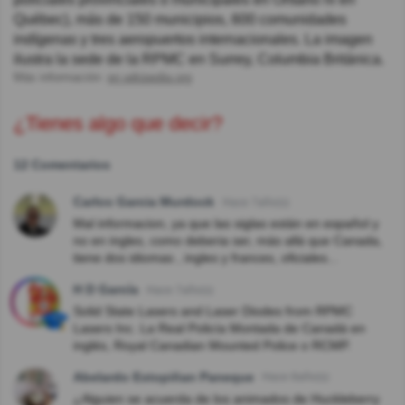
Québec), más de 150 municipios, 600 comunidades
indígenas y tres aeropuertos internacionales. La imagen
ilustra la sede de la RPMC en Surrey, Columbia Británica.
Más información:
en.wikipedia.org
¿Tienes algo que decir?
12 Comentarios
Carlos Garcia Murdock
Hace 7año(s)
Mal informacion, ya que las siglas están en español y
no en ingles, como deberia ser, más allá que Canada,
tiene dos idiomas , ingles y frances, oficiales...
H D García
Hace 7año(s)
Solid State Lasers and Laser Diodes from RPMC
Lasers Inc. La Real Policía Montada de Canadá en
inglés, Royal Canadian Mounted Police o RCMP.
Abelardo Estopiñan Paneque
Hace 8año(s)
¿Alguien se acuerda de los animados de Huckleberry