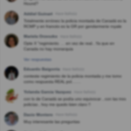
Hound?
Addiel Guinart
Hace 8año(s)
Totalmente erróneo la policia montada de Canadá es la
RCMP y en francés es la GR por gendarmerie royale
Mariela Orzeszko
Hace 8año(s)
Opte X "regimiento. ... en vez de real...Ya que en
Canada no hay monarquia
Ver respuestas
Eduardo Baigorria
Hace 9año(s)
conteste regimiento de la policia montada y me tomo
como respuesta REAL pol........
Yolanda Garcia Vazquez
Hace 9año(s)
con lo de Canadá se podía uno equivocar , con las tres
policías , hoy me quedo bien claro !!
Dacio Montero
Hace 9año(s)
Muy interesante las preguntas