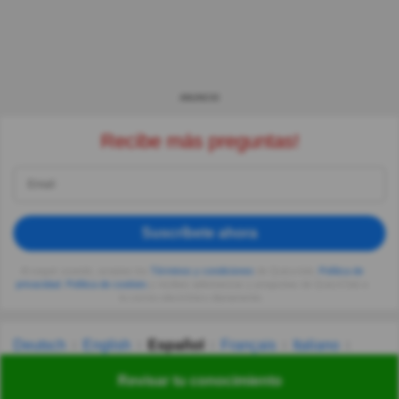
ANUNCIO
Recibe más preguntas!
Suscríbete ahora
Al seguir usando, aceptas los
Términos y condiciones
de Quizzclub,
Política de
privacidad
,
Política de cookies
y recibes adivinanzas y preguntas de QuizzClub a
tu correo electrónico diariamente.
Deutsch
English
Español
Français
Italiano
Nederlands
Polski
Português
Svenska
Türkçe
Revisar tu conocimiento
Русский
Українська
हिन्दी
한국어
汉语
漢語