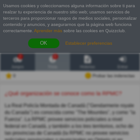
Usamos cookies y coleccionamos alguna información sobre ti para
realzar tu experiencia de nuestro sitio web; usamos servicios de
terceros para proporcionar rasgos de medios sociales, personalizar
contenido y anuncios, y asegurarnos que la página web funciona
correctamente.
Aprender más
sobre las cookies en Quizzclub.
OK
Establecer preferencias
2
6
Juegos
Trivia
Historias
Entrar
0
Probar las inderectas
¿Qué organización se conoce como la RPMC?
La Real Policía Montada de Canadá ("Gendarmerie royale
du Canada") es conocida como "The Mounties", y como "la
Fuerza". La RPMC provee servicios policiales a nivel
federal en Canadá, y también a los tres territorios, ocho de
las provincias de Canadá (la RPMC no provee servicios
policiales provinciales o municipales en Ontario ni en