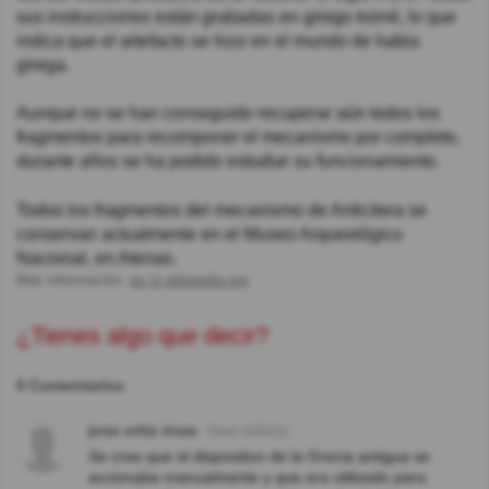
sus instrucciones están grabadas en griego koiné, lo que
indica que el artefacto se hizo en el mundo de habla
griega.
Aunque no se han conseguido recuperar aún todos los
fragmentos para recomponer el mecanismo por completo,
durante años se ha podido estudiar su funcionamiento.
Todos los fragmentos del mecanismo de Anticitera se
conservan actualmente en el Museo Arqueológico
Nacional, en Atenas.
Más información:
es.m.wikipedia.org
¿Tienes algo que decir?
5 Comentarios
jose ortiz rivas
Hace 4año(s)
Se cree que el dispositivo de la Grecia antigua se
accionaba manualmente y que era utilizado para