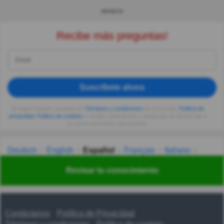
ANUNCIO
Recibe más preguntas!
Suscríbete ahora
Al seguir usando, aceptas los
Términos y condiciones
de Quizzclub,
Política de
privacidad
,
Política de cookies
y recibes adivinanzas y preguntas de QuizzClub a
tu correo electrónico diariamente.
Deutsch
English
Español
Français
Italiano
Nederlands
Polski
Português
Svenska
Türkçe
Revisar tu conocimiento
Русский
Українська
हिन्दी
한국어
汉语
漢語
Contáctanos
Política de Privacidad