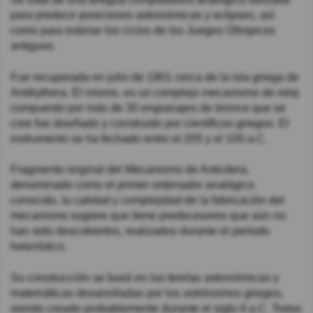
para predecir posiciones astronómicas y eclipses, así
como para estimar los ciclos de los Juegos Olímpicos
antiguos.
Fue recuperada en julio de 1901 cerca de la isla griega de
Antikythera. El mismo, es un complejo mecanismo de reloj
compuesto por más de 30 engranajes de bronce que se
cree fue diseñado y construido por científicos griegos. El
instrumento se ha fechado entre el 205 y el 100 a.C.
Fragmento original del Mecanismo de Anticitera,
denominado como el primer ordenador analógico
conocido, la calidad y complejidad de la fabricación del
mecanismo sugiere que tiene predecesores que aún no
han sido descubiertos, realizados durante el período
helenístico.
Su construcción se basó en las teorías astronómicas y
matemáticas desarrolladas por los astrónomos griegos,
siendo creado probablemente durante el siglo II a.C. Todas