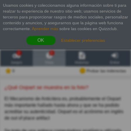
Usamos cookies y coleccionamos alguna información sobre ti para
realzar tu experiencia de nuestro sitio web; usamos servicios de
terceros para proporcionar rasgos de medios sociales, personalizar
contenido y anuncios, y asegurarnos que la página web funciona
correctamente.
Aprender más
sobre las cookies en Quizzclub.
OK
Establecer preferencias
2
6
Juegos
Trivia
Historias
Entrar
0
Probar las inderectas
¿Qué Oopart se muestra en la foto?
El Mecanismo de Anticitera es, probablemente el Oopart
más importante hallado hasta ahora y que se ha podido
acreditar su autenticidad. Oopart es el acrónimo en inglés
de out of place artifact
Se trata de una antigua computadora analógica utilizada