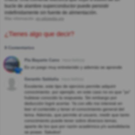
bucle de alambre superconductor puede persistir
indefinidamente sin fuente de alimentación.
Más información:
en.wikipedia.org
¿Tienes algo que decir?
9 Comentarios
Pia Bayarte Cano
Hace 8año(s)
Es un juego muy entretenido y además se aprende
Gerardo Saldaña
Hace 8año(s)
Excelente; este tipo de ejercicio permite adquirir
conocimiento. por ejemplo, en este caso no es que "yo"
hubiese conocido la respuesta. Sin embargo por
deducción logré acertar. Ya con ello me interesé en
leer el contenido y tener el conocimiento general del
tema. Además, que permite al usuario, medir que tanto
conocimiento puede tener sobre diversos temas,
aparte de los que por razón académica y/o autodidacta
se posee. Saludos!