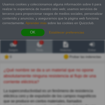
Usamos cookies y coleccionamos alguna información sobre ti para
realzar tu experiencia de nuestro sitio web; usamos servicios de
terceros para proporcionar rasgos de medios sociales, personalizar
contenido y anuncios, y asegurarnos que la página web funciona
correctamente.
Aprender más
sobre las cookies en Quizzclub.
OK
Establecer preferencias
2
6
Juegos
Trivia
Historias
Entrar
0
Probar las inderectas
¿Qué nombre se da a un material que no opone
absolutamente ninguna resistencia al flujo de una
corriente eléctrica?
La superconductividad es un fenómeno de resistencia
eléctrica cero y de expulsión de los campos magnéticos
que se produce en ciertos materiales, llamados