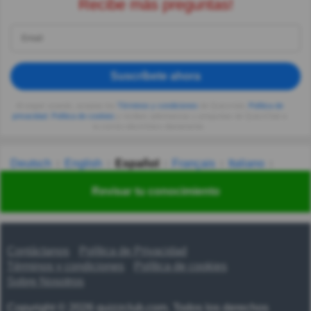
Recibe más preguntas!
Suscríbete ahora
Al seguir usando, aceptas los
Términos y condiciones
de Quizzclub,
Política de
privacidad
,
Política de cookies
y recibes adivinanzas y preguntas de QuizzClub a
tu correo electrónico diariamente.
Deutsch
English
Español
Français
Italiano
Nederlands
Polski
Português
Svenska
Türkçe
Revisar tu conocimiento
Русский
Українська
हिन्दी
한국어
汉语
漢語
Contáctanos
Política de Privacidad
Términos y condiciones
Política de cookies
Sobre Nosotros
Copyright © 2026 quizzclub.com. Todos los derechos