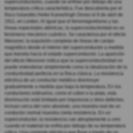
superconductores, cuando se enfrían por debajo de una
temperatura crítica característica. Fue descubierta por el
físico holandés Heike Kamerlingh Onnes el 8 de abril de
1911, en Leiden. Al igual que el ferromagnetismo y las
líneas espectrales atómicas, la superconductividad es un
fenómeno mecánico cuántico. Se caracteriza por el efecto
Meissner, la expulsión completa de líneas de campo
magnético desde el interior del superconductor a medida
que transita hacia el estado superconductor. La aparición
del efecto Meissner indica que la superconductividad no
puede entenderse simplemente como la idealización de la
conductividad perfecta en la física clásica. La resistencia
eléctrica de un conductor metálico disminuye
gradualmente a medida que baja la temperatura. En los
conductores ordinarios, como el cobre o la plata, esta
disminución está limitada por impurezas y otros defectos.
Incluso cerca del cero absoluto, una muestra real de un
conductor normal muestra cierta resistencia. En un
superconductor, la resistencia cae abruptamente a cero
cuando el material se enfría por debajo de su temperatura
crítica. Una corriente eléctrica que fluye a través de un