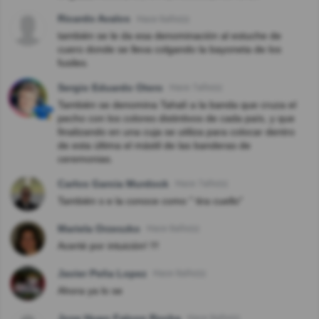
Ricardo Avalos
Hace 6año(s)
también se le da esa denominación al estuche de
cuero donde se lleva colgando la bayoneta de los
fusiles.
Sergio Eduardo Otero
Hace 7año(s)
También se denomina Tahalí a la banda que cruza el
pecho con los colores distintivos de cada país, y que
finalizando en una cuja se utiliza para colocar dentro
de esta última el mástil de las banderas de
ceremonias.
Carlos Garcia Murdock
Hace 7año(s)
También s e la conoce como " tira cuello"
Mariela Orzeszko
Hace 8año(s)
Acerté por intuición! !!!
Javier Peña Lopez
Hace 8año(s)
Ahora ya lo se
Jose Hugo Falcon Rocha
Hace 8año(s)