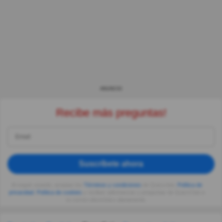
ANUNCIO
Recibe más preguntas!
Suscríbete ahora
Al seguir usando, aceptas los
Términos y condiciones
de Quizzclub,
Política de
privacidad
,
Política de cookies
y recibes adivinanzas y preguntas de QuizzClub a
tu correo electrónico diariamente.