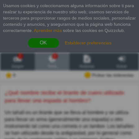
Usamos cookies y coleccionamos alguna información sobre ti para
realzar tu experiencia de nuestro sitio web; usamos servicios de
terceros para proporcionar rasgos de medios sociales, personalizar
contenido y anuncios, y asegurarnos que la página web funciona
correctamente.
Aprender más
sobre las cookies en Quizzclub.
OK
Establecer preferencias
2
6
Juegos
Trivia
Historias
Entrar
0
Probar las inderectas
¿Qué nombre recibe el tirante de cuero utilizado
para llevar una espada al hombro?
Un tahalí es un tirante que se lleva al hombre y se utiliza
para llevar un arma (generalmente una espada) u otro
instrumento tal como una corneta o un tambor. Los tahalíes
se han utilizado desde la antigüedad, por lo general como