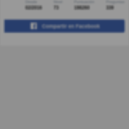
Desde
Nivel
Puntuación
Preguntas
02/2016
73
198260
339
Compartir
en Facebook