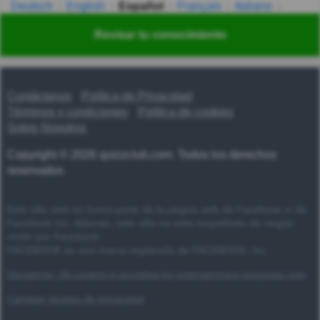
Deutsch
English
Español
Français
Italiano
Nederlands
Polski
Português
Svenska
Türkçe
Revisar tu conocimiento
Русский
Українська
हिन्दी
한국어
汉语
漢語
Contáctanos
Política de Privacidad
Términos y condiciones
Política de cookies
Sobre Nosotros
Copyright © 2026 quizzclub.com. Todos los derechos
reservados
Este sitio web no forma parte de la página web de Facebook ni de
Facebook Inc. Además, este sitio no está respaldado de ningún
modo por Facebook.
FACEBOOK es una marca registrada de FACEBOOK, Inc.
Disclaimer: All content is provided for entertainment purposes only
Cambiar ajustes de privacidad