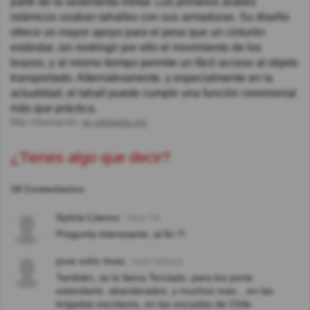
parte de la vestimenta militar. Los primeros árabes
islámicos usaban tahalíes con sus armaduras. Su diseño
ofrece un mayor apoyo para el peso que un cinturón
estándar, sin restringir por ello el movimiento de los
brazos, y al mismo tiempo permite un fácil acceso al objeto
transportado. Alternativamente, y especialmente en la
actualidad, el tahalí puede cumplir una función ceremonial
más que práctica.
Más información:
en.wikipedia.org
¿Tienes algo que decir?
18 Comentarios
Sylvia Llanos
Hace 7m
Pregunta interesante, al fin !!!
jose ortiz rivas
Hace 5año(s)
También, se le llama Terciado, para los porta
estandarte, abanderados, y muchos mas....en las
brigadas escolares, en las escuelas de Chile.