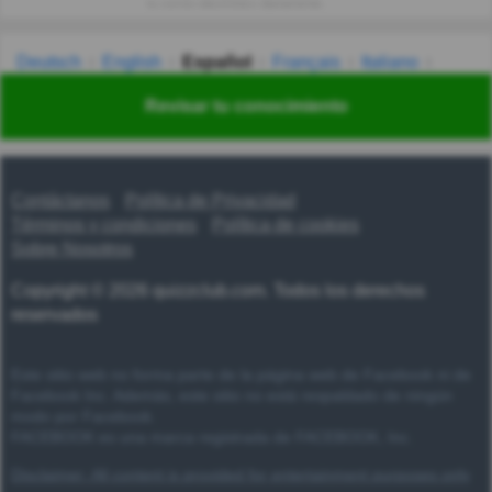
tu correo electrónico diariamente.
Deutsch
English
Español
Français
Italiano
Nederlands
Polski
Português
Svenska
Türkçe
Revisar tu conocimiento
Русский
Українська
हिन्दी
한국어
汉语
漢語
Contáctanos
Política de Privacidad
Términos y condiciones
Política de cookies
Sobre Nosotros
Copyright © 2026 quizzclub.com. Todos los derechos
reservados
Este sitio web no forma parte de la página web de Facebook ni de
Facebook Inc. Además, este sitio no está respaldado de ningún
modo por Facebook.
FACEBOOK es una marca registrada de FACEBOOK, Inc.
Disclaimer: All content is provided for entertainment purposes only