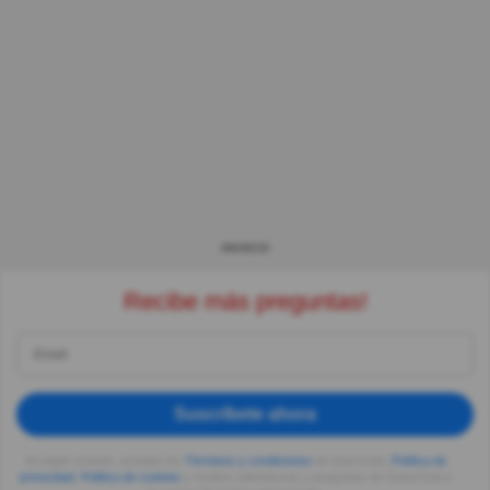
ANUNCIO
Recibe más preguntas!
Suscríbete ahora
Al seguir usando, aceptas los
Términos y condiciones
de Quizzclub,
Política de
privacidad
,
Política de cookies
y recibes adivinanzas y preguntas de QuizzClub a