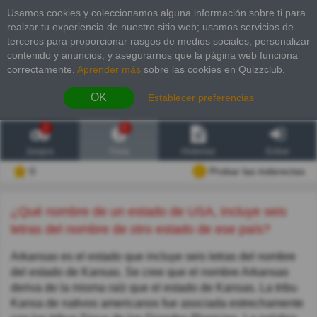
Usamos cookies y coleccionamos alguna información sobre ti para
realzar tu experiencia de nuestro sitio web; usamos servicios de
terceros para proporcionar rasgos de medios sociales, personalizar
contenido y anuncios, y asegurarnos que la página web funciona
correctamente.
Aprender más
sobre las cookies en Quizzclub.
OK
Establecer preferencias
2
6
Juegos
Trivia
Historias
Entrar
0
Probar las inderectas
¿Qué nombre de un estado de USA, incluye seis
letras del nombre de otro estado de ese país?
Arkansas es el estado que incluye seis letras del nombre
del estado de Kansas. Se cree que el nombre Arkansas
deriva de la misma raíz que el estado de Kansas. La tribu
Kansa de nativos americanos fue asociada estrechamente