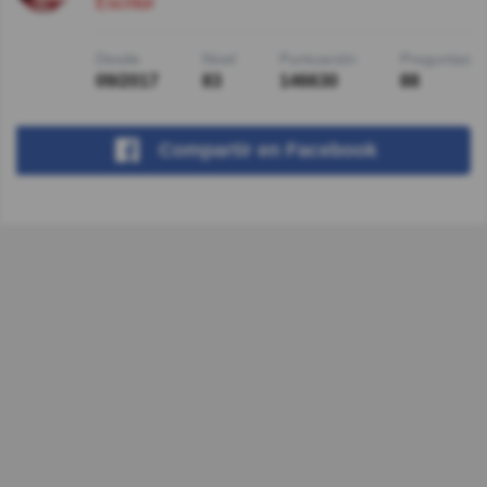
Escritor
Desde
Nivel
Puntuación
Preguntas
09/2017
83
146630
88
Compartir
en Facebook