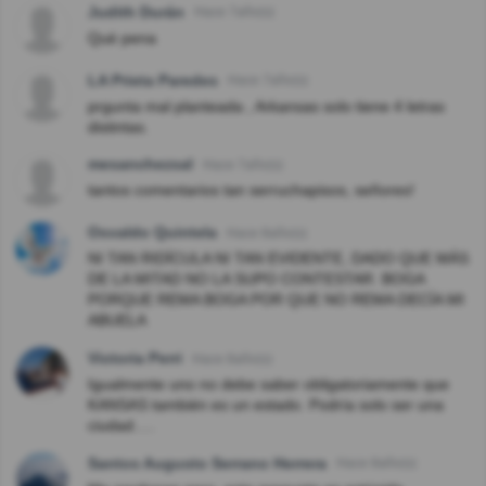
Judith Durán
Hace 7año(s)
Què pena
LA Prieta Paredes
Hace 7año(s)
prgunta mal planteada , Arkansas solo tiene 4 letras
distintas.
mesanchezsal
Hace 7año(s)
tantos comentarios tan serruchapisos, señores!
Osvaldo Quintela
Hace 8año(s)
NI TAN RIDÍCULA NI TAN EVIDENTE, DADO QUE MÁS
DE LA MITAD NO LA SUPO CONTESTAR. BOGA
PORQUE REMA BOGA POR QUE NO REMA DECÍA MI
ABUELA
Victoria Perri
Hace 8año(s)
Igualmente uno no debe saber obligatoriamente que
KANSAS también es un estado. Podría solo ser una
ciudad.....
Santos Augusto Serrano Herrera
Hace 8año(s)