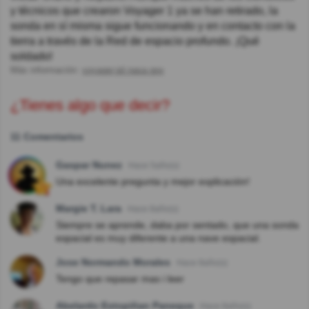
y técnicos que crearon Voyager 1 ya se han retirado, la
sonda en sí misma sigue funcionando y en contacto con la
tierra a través de la Red de espacio profundo. ¡Qué
soldado!
Más información:
voyager.jpl.nasa.gov
¿Tienes algo que decir?
11 Comentarios
Gaspar Nunez
Hace 5año(s)
Una excelente pregunta y mejor explicación!
Margie T. Lara
Hace 8año(s)
Siempre se aprende, daba por sentado, que una sonda
espacial es muy diferente a una nave espacial.
Jose Normando Morales
Hace 8año(s)
Tengo que repasar mas i leer
Abelardo Estopiñan Paneque
Hace 8año(s)