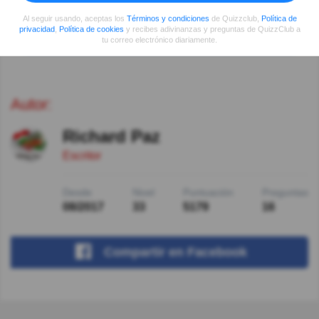
Al seguir usando, aceptas los
Términos y condiciones
de Quizzclub,
Política de
privacidad
,
Política de cookies
y recibes adivinanzas y preguntas de QuizzClub a
Ver más comentarios
tu correo electrónico diariamente.
Autor:
Richard Paz
Escritor
Desde
Nivel
Puntuación
Preguntas
08/2017
33
5179
16
Compartir
en Facebook