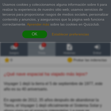
Usamos cookies y coleccionamos alguna información sobre ti para
realzar tu experiencia de nuestro sitio web; usamos servicios de
terceros para proporcionar rasgos de medios sociales, personalizar
contenido y anuncios, y asegurarnos que la página web funciona
correctamente.
Aprender más
sobre las cookies en Quizzclub.
OK
Establecer preferencias
2
6
Juegos
Trivia
Historias
Entrar
0
Probar las inderectas
¿Qué nave espacial ha viajado más lejos?
Voyager 1 dejó la tierra el 5 de septiembre de 1977, este
año es su 40 aniversario.
En agosto de 2012, 35 años después de abandonar la
Tierra, el Voyager 1 dejó oficialmente el Sistema Solar y
ahora viaja en el espacio interestelar. La nave se