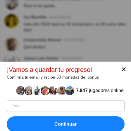
Ésta si me gusta...
Isa Mantilla
Hace 8año(s)
este año 2018 será su 41 aniversario, no 40 como dice
aquí.
Inmaculada Bernal
Hace 8año(s)
Qué ilusión!
Jaime Lam Sulem
Hace 8año(s)
Muy interesante este tema... ¡hay mucho por aprender!
✕
¡Vamos a guardar tu progreso!
Maria Luisa Lezana Ortega
Hace 8año(s)
Confirma tu email y recibe 50 monedas del bonus
Que logro
7.947
jugadores online
Francisco Bustos
Hace 8año(s)
Información más actualizada aquí:
https://goo.gl/TiKb1n
Oscar Herrero
Hace 8año(s)
Continuar
Esta es una pregunta interesante, no como otras tan
locales.