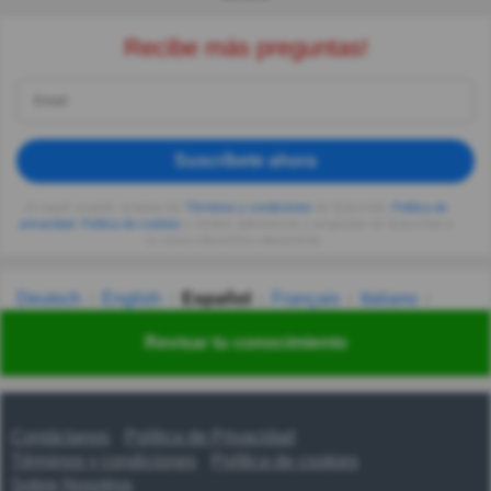
Recibe más preguntas!
Suscríbete ahora
Al seguir usando, aceptas los
Términos y condiciones
de Quizzclub,
Política de
privacidad
,
Política de cookies
y recibes adivinanzas y preguntas de QuizzClub a
tu correo electrónico diariamente.
Deutsch
English
Español
Français
Italiano
Nederlands
Polski
Português
Svenska
Türkçe
Revisar tu conocimiento
Русский
Українська
हिन्दी
한국어
汉语
漢語
Contáctanos
Política de Privacidad
Términos y condiciones
Política de cookies
Sobre Nosotros