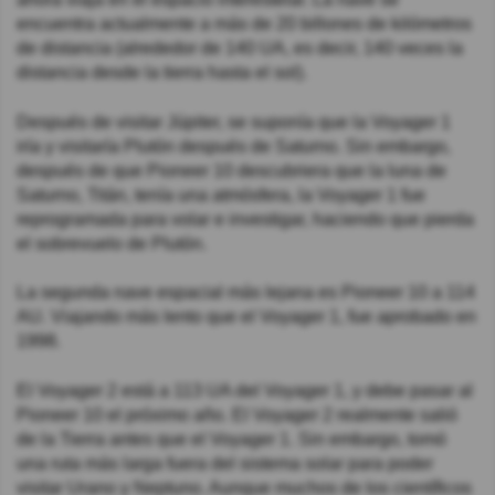
encuentra actualmente a más de 20 billones de kilómetros
de distancia (alrededor de 140 UA, es decir, 140 veces la
distancia desde la tierra hasta el sol).
Después de visitar Júpiter, se suponía que la Voyager 1
iría y visitaría Plutón después de Saturno. Sin embargo,
después de que Pioneer 10 descubriera que la luna de
Saturno, Titán, tenía una atmósfera, la Voyager 1 fue
reprogramada para volar e investigar, haciendo que pierda
el sobrevuelo de Plutón.
La segunda nave espacial más lejana es Pioneer 10 a 114
AU. Viajando más lento que el Voyager 1, fue aprobado en
1998.
El Voyager 2 está a 113 UA del Voyager 1, y debe pasar al
Pioneer 10 el próximo año. El Voyager 2 realmente salió
de la Tierra antes que el Voyager 1. Sin embargo, tomó
una ruta más larga fuera del sistema solar para poder
visitar Urano y Neptuno. Aunque muchos de los científicos