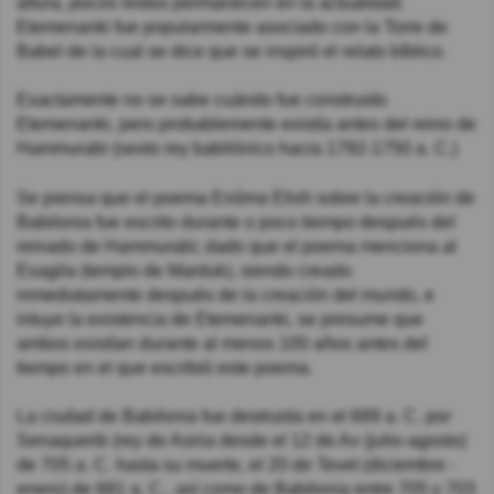
altura, pocos restos permanecen en la actualidad.
Etemenanki fue popularmente asociado con la Torre de
Babel de la cual se dice que se inspiró el relato bíblico.
Exactamente no se sabe cuándo fue construido
Etemenanki, pero probablemente existía antes del reino de
Hammurabi (sexto rey babilónico hacia 1792-1750 a. C.)
Se piensa que el poema Enûma Elish sobre la creación de
Babilonia fue escrito durante o poco tiempo después del
reinado de Hammurabi; dado que el poema menciona al
Esagila (templo de Marduk), siendo creado
inmediatamente después de la creación del mundo, e
intuye la existencia de Etemenanki, se presume que
ambos existían durante al menos 100 años antes del
tiempo en el que escribió este poema.
La ciudad de Babilonia fue destruida en el 689 a. C. por
Senaquerib (rey de Asiria desde el 12 de Av (julio-agosto)
de 705 a. C. hasta su muerte, el 20 de Tevet (diciembre -
enero) de 681 a. C., así como de Babilonia entre 705 y 703