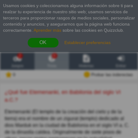
Usamos cookies y coleccionamos alguna información sobre ti para
realzar tu experiencia de nuestro sitio web; usamos servicios de
terceros para proporcionar rasgos de medios sociales, personalizar
contenido y anuncios, y asegurarnos que la página web funciona
correctamente.
Aprender más
sobre las cookies en Quizzclub.
OK
Establecer preferencias
2
6
Juegos
Trivia
Historias
Entrar
0
Probar las inderectas
¿Qué fue Etemenanki, en Babilonia del siglo VI
a.C.?
Etemenanki (El templo de la creación del cielo y de la
tierra) era el nombre de un zigurat (templo) dedicado al
dios Marduk en la ciudad de Babilonia en el siglo VI a. C.
de la dinastía caldea. Originalmente de siete pisos de