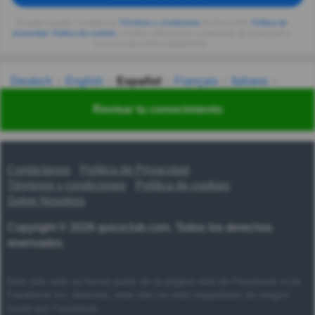
Al seguir usando, aceptas los
Términos y condiciones
de Quizzclub,
Política de
privacidad
,
Política de cookies
y recibes adivinanzas y preguntas de QuizzClub a
tu correo electrónico diariamente.
Deutsch
English
Español
Français
Italiano
Nederlands
Polski
Português
Svenska
Türkçe
Revisar tu conocimiento
Русский
Українська
हिन्दी
한국어
汉语
漢語
Contáctanos
Política de Privacidad
Términos y condiciones
Política de cookies
Sobre Nosotros
Copyright © 2026 quizzclub.com. Todos los derechos
reservados
Este sitio web no forma parte de la página web de Facebook ni de
Facebook Inc. Además, este sitio no está respaldado de ningún
modo por Facebook.