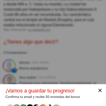
y desde 689 a. C. hasta su muerte). La ciudad fue
restaurada por Nabopolasar y su hijo Nabucodonosor II.
Costó 88 años en ser reconstruida. Su característica
central era el templo de Marduk (Esagila), para el cual
estaba relacionado el zigurat Etemenanki.
Más información:
es.wikipedia.org
¿Tienes algo que decir?
2 Comentarios
dinora
Hace 4año(s)
Buena arquitectura
Ana Isabel
Hace 5año(s)
Pregunta muy interesante. Desafortunadamente, el
texto está algo confuso.
✕
¡Vamos a guardar tu progreso!
Confirma tu email y recibe 50 monedas del bonus
Autor: