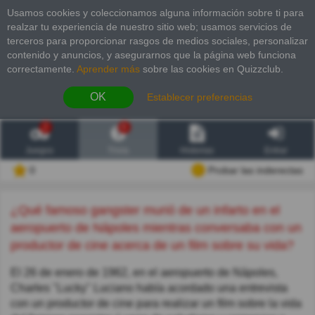
Usamos cookies y coleccionamos alguna información sobre ti para
realzar tu experiencia de nuestro sitio web; usamos servicios de
terceros para proporcionar rasgos de medios sociales, personalizar
contenido y anuncios, y asegurarnos que la página web funciona
correctamente.
Aprender más
sobre las cookies en Quizzclub.
OK
Establecer preferencias
2
6
Juegos
Trivia
Historias
Entrar
0
Probar las inderectas
¿Qué famoso gangster murió de un infarto en el
aeropuerto de Nápoles mientras conversaba con un
productor de cine acerca de un film sobre su vida?
El 26 de enero de 1962, en el aeropuerto de Nápoles,
Charles "Lucky" Luciano había acordado una entrevista
con un productor de cine para realizar un film sobre la vida