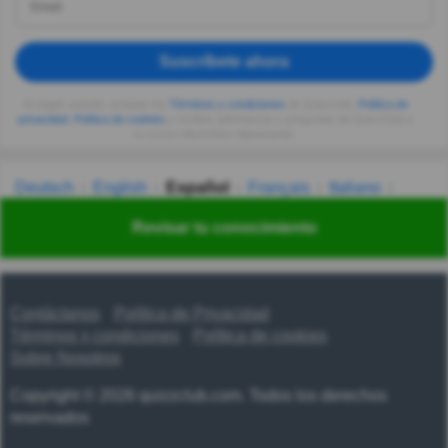
Suscríbete ahora
Al seguir usando, aceptas los
Términos y condiciones
de Quizzclub,
Política de
privacidad
,
Política de cookies
y recibes adivinanzas y preguntas de QuizzClub a
tu correo electrónico diariamente.
Deutsch
English
Español
Français
Italiano
Nederlands
Polski
Português
Svenska
Türkçe
Revisar tu conocimiento
Русский
Українська
हिन्दी
한국어
汉语
漢語
Contáctanos
Política de Privacidad
Términos y condiciones
Política de cookies
Sobre Nosotros
Copyright © 2026 quizzclub.com. Todos los derechos
reservados