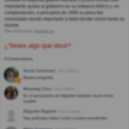
importante ayuda al gobierno en su esfuerzo bélico y, en
compensación, a principios de 1946 su pena fue
conmutada siendo deportado a Italia donde viviría hasta su
muerte.
Más información:
www.abc.es
¿Tienes algo que decir?
9 Comentarios
Sonia Contreras
Hace 2año(s)
Buena pregunta.
Moramay Cruz
Hace 7año(s)
En el aeropuerto de Nápoles también murio frank
costelo
Edgardo Negretti
Hace 7año(s)
Hay peliculas sobre Lucky Luciano excelentes .