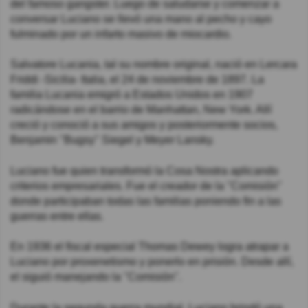
del famoso gangster. Luego de saludarse y comenzar a
conversar Luciano se llevó una mano al pecho y cayo
fulminado por un infarto masivo de miocardio.
Salvatore Lucania, tal su nombre original, nació en Lercara
Friddi -Sicilia- Italia, el 24 de noviembre de 1897. La
familia Lucania emigró a Estados Unidos en 1907
radicándose en el barrio de Manhattan, New York. Allí
creció y conoció a sus amigos y posteriormente socios,
Benjamin "Bugsy" Siegel y Meyer Lansky.
Luciano fue quien transformó la Cosa Nostra aplicando
criterios empresariales. Fue el creador de la "Comisión"
donde participaban todas las familias poniendo fin a las
guerras entre ellas.
En 1936 el fiscal especial Thomas Dewey logra atrapar a
Luciano por proxenetismo y ponerlo en prisión. Desde allí,
el siguió manejando la "Comisión".
Durante la segunda guerra mundial, Luciano brindó una