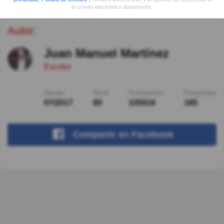
tu correo electrónico diariamente.
Autor:
Juan Manuel Martínez
Escritor
Desde
Nivel
Puntuación
Preguntas
07/2017
80
105916
185
Compartir
en Facebook