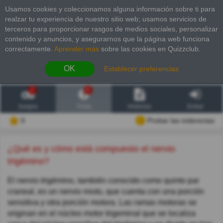
Usamos cookies y coleccionamos alguna información sobre ti para
realzar tu experiencia de nuestro sitio web; usamos servicios de
terceros para proporcionar rasgos de medios sociales, personalizar
contenido y anuncios, y asegurarnos que la página web funciona
correctamente.
Aprender más
sobre las cookies en Quizzclub.
OK
Establecer preferencias
2
6
Juegos
Trivia
Historias
Entrar
0
Probar las inderectas
¿Qué es y cómo está compuesto el nervio
trigémino?
El nervio trigémino, también conocido como quinto par
craneal, es un nervio mixto, que cuenta con una porción
sensitiva y otra porción motora. Las ramas motoras se
originan en el núcleo motor trigeminal que se localiza