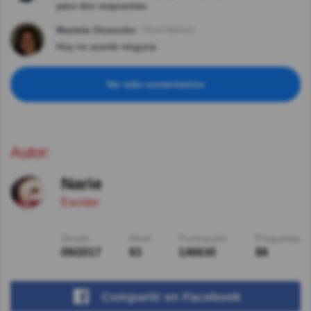
para dos respuestas
Mariela Orzeszko
Hace 8año(s)
Hoy no acerté ninguna
Ver más comentarios
Autor:
Narie
Escritor
Desde
Nivel
Puntuación
Preguntas
09/2017
83
146630
88
Compartir
en Facebook