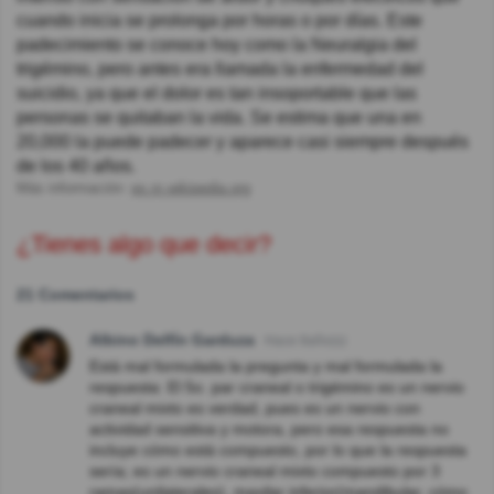
cuando inicia se prolonga por horas o por días. Este
padecimiento se conoce hoy como la Neuralgia del
trigémino, pero antes era llamada la enfermedad del
suicidio, ya que el dolor es tan insoportable que las
personas se quitaban la vida. Se estima que una en
20,000 la puede padecer y aparece casi siempre después
de los 40 años.
Más información:
es.m.wikipedia.org
¿Tienes algo que decir?
21 Comentarios
Albino Delfín Garduza
Hace 8año(s)
Está mal formulada la pregunta y mal formulada la
respuesta: El 5o. par craneal o trigémino es un nervio
craneal mixto es verdad, pues es un nervio con
actividad sensitiva y motora, pero esa respuesta no
incluye cómo está compuesto, por lo que la respuesta
sería; es un nervio craneal mixto compuesto por 3
ramas(unilaterales), maxilar inferior(mandibular, cómo