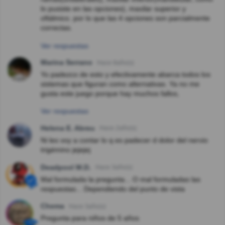
lo pusiste en las opciones), maxilar superior y
oftálmico. por lo que las 4 opciones son parcialmente
correctas.
Ver respuestas
Marina Serrano
Hace 8año(s)
Yo padezco de esto y efectivamente abarca todos los
sistemas que figuran como alternativas. Ya no me
gusta este juego porque hay muchos fallos,
Ver respuestas
Helena E. Abreu
Hace 2año(s)
Ni les voy a contar lo q es padecer d dolor del nervio
trigémino jejejej
Deadpool M.D.
Hace 3año(s)
Mal formulada la pregunta... O mal formuladas las
respuestas... Dependiendo del punto de vista
Chema
Hace 3año(s)
Pregunta para niños de 5 años