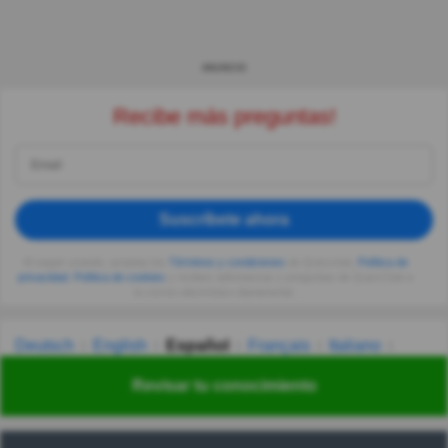
ANUNCIO
Recibe más preguntas!
Suscríbete ahora
Al seguir usando, aceptas los
Términos y condiciones
de Quizzclub,
Política de
privacidad
,
Política de cookies
y recibes adivinanzas y preguntas de QuizzClub a
tu correo electrónico diariamente.
Deutsch
English
Español
Français
Italiano
Nederlands
Polski
Português
Svenska
Türkçe
Revisar tu conocimiento
Русский
Українська
हिन्दी
한국어
汉语
漢語