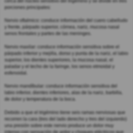
cerca del núcleo sensitivo del trigémino y se divide en tres
porciones principales:
Nervio oftalmico: conduce información del cuero cabelludo
y frente, párpado superior, córnea, nariz, mucosa nasal
senos frontales y partes de las meninges.
Nervio maxilar: conduce información sensitiva sobre el
párpado inferior y mejilla, dorso y punta de la nariz, el labio
superior, los dientes superiores, la mucosa nasal, el
paladar y el techo de la faringe, los senos etmoidal y
esfenoidal.
Nervio mandíbular: conduce información sensitiva del
labio inferior, dientes inferiores, alas de la nariz, barbilla,
de dolor y temperatura de la boca.
Debido a que el trigémino tiene seis ramas nerviosas que
recorren la cara (tres del lado derecho y tres del izquierdo)
una presión sobre este nervio produce un dolor muy
intenso con sensación de ardor y choques eléctricos que