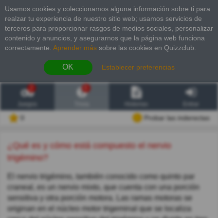
Usamos cookies y coleccionamos alguna información sobre ti para
realzar tu experiencia de nuestro sitio web; usamos servicios de
terceros para proporcionar rasgos de medios sociales, personalizar
contenido y anuncios, y asegurarnos que la página web funciona
correctamente.
Aprender más
sobre las cookies en Quizzclub.
OK
Establecer preferencias
2
6
Juegos
Trivia
Historias
Entrar
0
Probar las inderectas
¿Qué es y cómo está compuesto el nervio
trigémino?
El nervio trigémino, también conocido como quinto par
craneal, es un nervio mixto, que cuenta con una porción
sensitiva y otra porción motora. Las ramas motoras se
originan en el núcleo motor trigeminal que se localiza