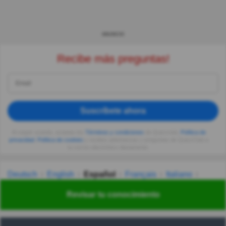
ANUNCIO
Recibe más preguntas!
Suscríbete ahora
Al seguir usando, aceptas los
Términos y condiciones
de Quizzclub,
Política de
privacidad
,
Política de cookies
y recibes adivinanzas y preguntas de QuizzClub a
tu correo electrónico diariamente.
Deutsch
English
Español
Français
Italiano
Nederlands
Polski
Português
Svenska
Türkçe
Revisar tu conocimiento
Русский
Українська
हिन्दी
한국어
汉语
漢語