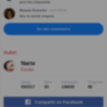
para dos respuestas
Mariela Orzeszko
Hace 8año(s)
Hoy no acerté ninguna
Ver más comentarios
Autor:
Narie
Escritor
Desde
Nivel
Puntuación
Preguntas
09/2017
83
146630
88
Compartir
en Facebook