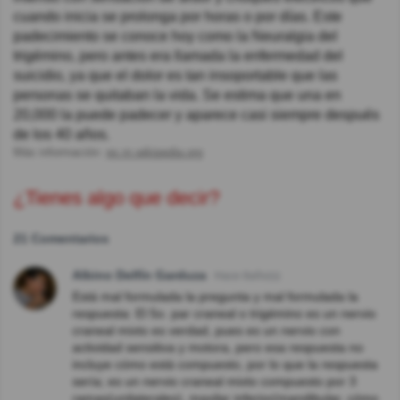
cuando inicia se prolonga por horas o por días. Este
padecimiento se conoce hoy como la Neuralgia del
trigémino, pero antes era llamada la enfermedad del
suicidio, ya que el dolor es tan insoportable que las
personas se quitaban la vida. Se estima que una en
20,000 la puede padecer y aparece casi siempre después
de los 40 años.
Más información:
es.m.wikipedia.org
¿Tienes algo que decir?
21 Comentarios
Albino Delfín Garduza
Hace 8año(s)
Está mal formulada la pregunta y mal formulada la
respuesta: El 5o. par craneal o trigémino es un nervio
craneal mixto es verdad, pues es un nervio con
actividad sensitiva y motora, pero esa respuesta no
incluye cómo está compuesto, por lo que la respuesta
sería; es un nervio craneal mixto compuesto por 3
ramas(unilaterales), maxilar inferior(mandibular, cómo