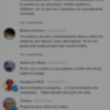
lo pusiste en las opciones), maxilar superior y
oftálmico. por lo que las 4 opciones son parcialmente
correctas.
Ver respuestas
Marina Serrano
Hace 8año(s)
Yo padezco de esto y efectivamente abarca todos los
sistemas que figuran como alternativas. Ya no me
gusta este juego porque hay muchos fallos,
Ver respuestas
Helena E. Abreu
Hace 2año(s)
Ni les voy a contar lo q es padecer d dolor del nervio
trigémino jejejej
Deadpool M.D.
Hace 3año(s)
Mal formulada la pregunta... O mal formuladas las
respuestas... Dependiendo del punto de vista
Chema
Hace 3año(s)
Pregunta para niños de 5 años