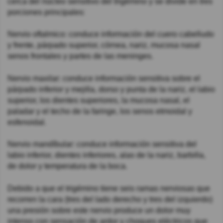
cerca del núcleo sensitivo del trigémino y se divide en tres
porciones principales:
Nervio oftalmico: conduce información del cuero cabelludo
y frente, párpado superior, córnea, nariz, mucosa nasal
senos frontales y partes de las meninges.
Nervio maxilar: conduce información sensitiva sobre el
párpado inferior y mejilla, dorso y punta de la nariz, el labio
superior, los dientes superiores, la mucosa nasal, el
paladar y el techo de la faringe, los senos etmoidal y
esfenoidal.
Nervio mandíbular: conduce información sensitiva del
labio inferior, dientes inferiores, alas de la nariz, barbilla,
de dolor y temperatura de la boca.
Debido a que el trigémino tiene seis ramas nerviosas que
recorren la cara (tres del lado derecho y tres del izquierdo)
una presión sobre este nervio produce un dolor muy
intenso con sensación de ardor y choques eléctricos que