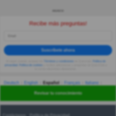
ANUNCIO
Recibe más preguntas!
Suscríbete ahora
Al seguir usando, aceptas los
Términos y condiciones
de Quizzclub,
Política de
privacidad
,
Política de cookies
y recibes adivinanzas y preguntas de QuizzClub a
tu correo electrónico diariamente.
Deutsch
English
Español
Français
Italiano
Nederlands
Polski
Português
Svenska
Türkçe
Revisar tu conocimiento
Русский
Українська
हिन्दी
한국어
汉语
漢語
Contáctanos
Política de Privacidad