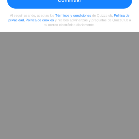
Al seguir usando, aceptas los
Términos y condiciones
de Quizzclub,
Política de
privacidad
,
Política de cookies
y recibes adivinanzas y preguntas de QuizzClub a
tu correo electrónico diariamente.