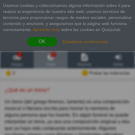
Usamos cookies y coleccionamos alguna información sobre ti para
realzar tu experiencia de nuestro sitio web; usamos servicios de
terceros para proporcionar rasgos de medios sociales, personalizar
contenido y anuncios, y asegurarnos que la página web funciona
correctamente.
Aprender más
sobre las cookies en Quizzclub.
OK
Establecer preferencias
2
6
Juegos
Trivia
Historias
Entrar
0
Probar las inderectas
¿Qué es un treno?
Un treno (del griego threnos, lamento) es una composición
musical o literaria escrita para honrar la memoria de
alguna persona que ha muerto. En algún funeral se puede
interpretar un treno, ya sea una composición original u otra
que ya haya sido compuesta anteriormente. Algunos
escritores griegos como Píndaro y Simónides utilizaban