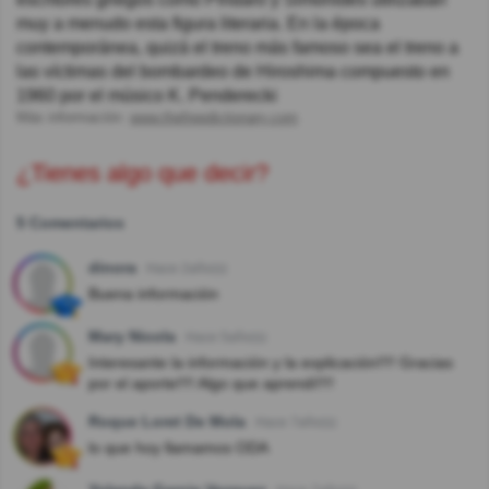
muy a menudo esta figura literaria. En la época
contemporánea, quizá el treno más famoso sea el treno a
las víctimas del bombardeo de Hiroshima compuesto en
1960 por el músico K. Penderecki
Más información:
www.thefreedictionary.com
¿Tienes algo que decir?
5 Comentarios
dinora
Hace 2año(s)
Buena información
Mary Nicola
Hace 5año(s)
Interesante la información y la explicación!!!! Gracias
por el aporte!!!! Algo que aprendí!!!!
Roque Loret De Mola
Hace 7año(s)
lo que hoy llamamos ODA