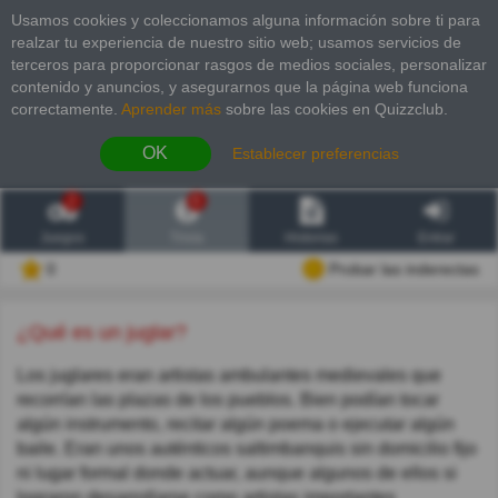
Usamos cookies y coleccionamos alguna información sobre ti para
realzar tu experiencia de nuestro sitio web; usamos servicios de
terceros para proporcionar rasgos de medios sociales, personalizar
contenido y anuncios, y asegurarnos que la página web funciona
correctamente.
Aprender más
sobre las cookies en Quizzclub.
OK
Establecer preferencias
2
6
Juegos
Trivia
Historias
Entrar
0
Probar las inderectas
¿Qué es un juglar?
Los juglares eran artistas ambulantes medievales que
recorrían las plazas de los pueblos. Bien podían tocar
algún instrumento, recitar algún poema o ejecutar algún
baile. Eran unos auténticos saltimbanquis sin domicilio fijo
ni lugar formal donde actuar, aunque algunos de ellos si
lograron desarrollarse como artistas importantes