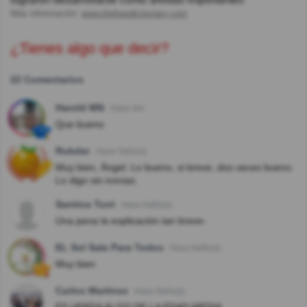
Más información:
www.thefreedictionary.com
¿Tienes algo que decir?
22 Comentarios
Harold MN
Hace 4m
Que bueno
Rubdar
Hace 5año(s)
Muy bien, Ángel. Lo bueno, si breve, dos veces bueno.
Lo digo sin ironías.
Santina Turri
Hace 6año(s)
Una pena la explicación tan breve-
EL Sol Sale Para Todos
Hace 6año(s)
Muy bien
Carlos Martinez
Hace 6año(s)