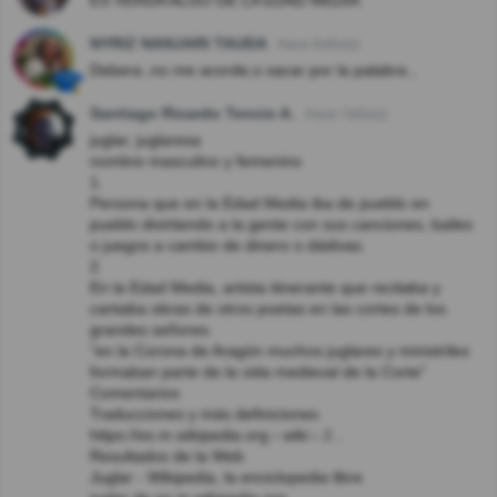
ES VERDA ALGO DE LA EDAD MEDIA
NYRIZ NANJARI TAUDA
Hace 6año(s)
Debera ,no me acorde,o sacar por la palabra ,
Santiago Ricardo Tencio A.
Hace 7año(s)
juglar, juglaresa
nombre masculino y femenino
1.
Persona que en la Edad Media iba de pueblo en
pueblo divirtiendo a la gente con sus canciones, bailes
o juegos a cambio de dinero o dádivas.
2.
En la Edad Media, artista itinerante que recitaba y
cantaba obras de otros poetas en las cortes de los
grandes señores.
"en la Corona de Aragón muchos juglares y ministriles
formaban parte de la vida medieval de la Corte"
Comentarios
Traducciones y más definiciones
https://es.m.wikipedia.org › wiki › J...
Resultados de la Web
Juglar - Wikipedia, la enciclopedia libre