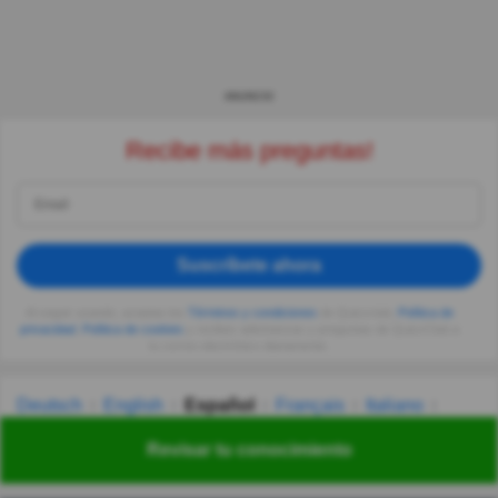
ANUNCIO
Recibe más preguntas!
Suscríbete ahora
Al seguir usando, aceptas los
Términos y condiciones
de Quizzclub,
Política de
privacidad
,
Política de cookies
y recibes adivinanzas y preguntas de QuizzClub a
tu correo electrónico diariamente.
Deutsch
English
Español
Français
Italiano
Nederlands
Polski
Português
Svenska
Türkçe
Revisar tu conocimiento
Русский
Українська
हिन्दी
한국어
汉语
漢語