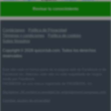
Nederlands
Polski
Português
Svenska
Türkçe
Revisar tu conocimiento
Русский
Українська
हिन्दी
한국어
汉语
漢語
Contáctanos
Política de Privacidad
Términos y condiciones
Política de cookies
Sobre Nosotros
Copyright © 2026 quizzclub.com. Todos los derechos
reservados
Este sitio web no forma parte de la página web de Facebook ni de
Facebook Inc. Además, este sitio no está respaldado de ningún
modo por Facebook.
FACEBOOK es una marca registrada de FACEBOOK, Inc.
Disclaimer: All content is provided for entertainment purposes only
Cambiar ajustes de privacidad