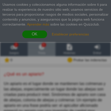
Usamos cookies y coleccionamos alguna información sobre ti para
realzar tu experiencia de nuestro sitio web; usamos servicios de
terceros para proporcionar rasgos de medios sociales, personalizar
contenido y anuncios, y asegurarnos que la página web funciona
correctamente.
Aprender más
sobre las cookies en Quizzclub.
OK
Establecer preferencias
2
6
Juegos
Trivia
Historias
Entrar
0
Probar las inderectas
¿Qué es un apiario?
Un apiario es el lugar donde se mantienen las colmenas y
las abejas, especialmente un lugar donde las abejas son
criadas para producir miel. Sinónimos de apiario son casa
de abejas, colonia de abejas y colmenar. Un ejemplo de
apiario en una frase podría ser: el apicultor aficionado
empezó su apiario con una inversión de capital muy