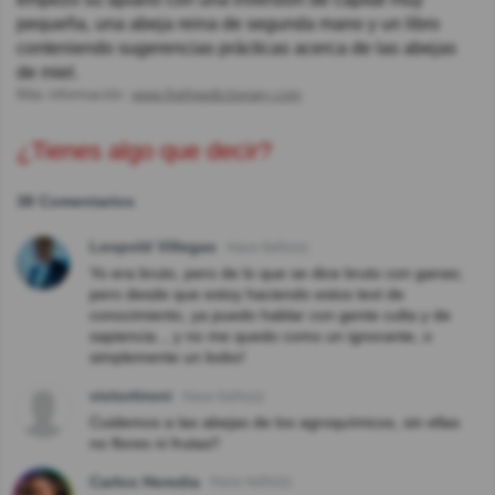
pequeña, una abeja reina de segunda mano y un libro
conteniendo sugerencias prácticas acerca de las abejas
de miel.
Más información:
www.thefreedictionary.com
¿Tienes algo que decir?
38 Comentarios
Leopold Villegas
Hace 8año(s)
Yo era bruto, pero de lo que se dice bruto con ganas;
pero desde que estoy haciendo estos text de
conocimiento, ya puedo hablar con gente culta y de
sapiencia.., y no me quedo como un ignorante, o
simplemente un bobo!
victortironi
Hace 6año(s)
Cuidemos a las abejas de los agroquímicos, sin ellas
no flores ni frutas!!
Carlos Heredia
Hace 4año(s)