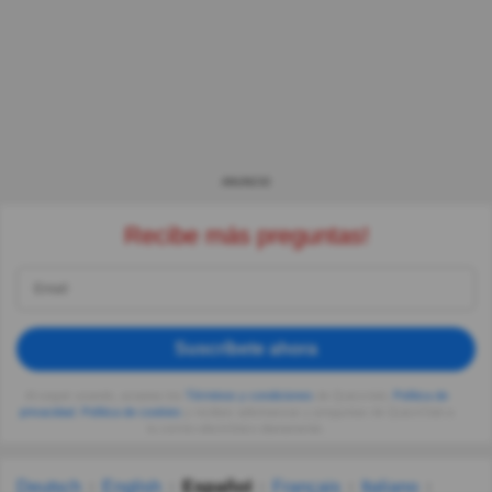
ANUNCIO
Recibe más preguntas!
Suscríbete ahora
Al seguir usando, aceptas los
Términos y condiciones
de Quizzclub,
Política de
privacidad
,
Política de cookies
y recibes adivinanzas y preguntas de QuizzClub a
tu correo electrónico diariamente.
Deutsch
English
Español
Français
Italiano