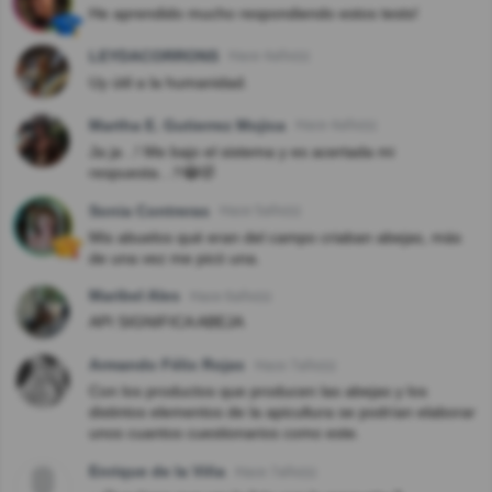
He aprendido mucho respondiendo estos tests!
LEYDACORRONS
Hace 4año(s)
Uy útil a la humanidad.
Martha E. Gutierrez Mojica
Hace 4año(s)
Ja ja ..! Me bajo el sistema y es acertada mi
respuesta…!!😂🤣
Sonia Contreras
Hace 5año(s)
Mis abuelos qué eran del campo criaban abejas, más
de una vez me picó una.
Maribel Ales
Hace 6año(s)
API SIGNIFICA ABEJA
Armando Félix Rojas
Hace 7año(s)
Con los productos que producen las abejas y los
distintos elementos de la apicultura se podrían elaborar
unos cuantos cuestionarios como este.
Enrique de la Viña
Hace 7año(s)