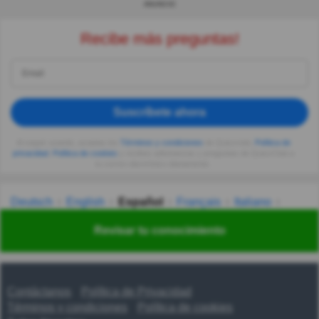
ANUNCIO
Recibe más preguntas!
Suscríbete ahora
Al seguir usando, aceptas los
Términos y condiciones
de Quizzclub,
Política de
privacidad
,
Política de cookies
y recibes adivinanzas y preguntas de QuizzClub a
tu correo electrónico diariamente.
Deutsch
English
Español
Français
Italiano
Nederlands
Polski
Português
Svenska
Türkçe
Revisar tu conocimiento
Русский
Українська
हिन्दी
한국어
汉语
漢語
Contáctanos
Política de Privacidad
Términos y condiciones
Política de cookies