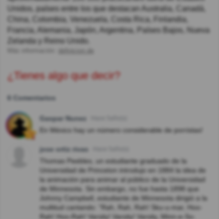
Unidos, países entre los que destacan Australia, Canadá,
China, Colombia, Venezuela, Costa Rica, Finlandia,
Francia, Alemania, Japón, Argentina,​ Países Bajos, Nueva
Zelanda y Reino Unido.
Más información:
definicion.de
¿Tienes algo que decir?
6 Comentarios
Gaspar Nunez
Hace 5año(s)
En México hay un número considerable de porristas!
jose ortiz rivas
Hace 5año(s)
Thomas Peebles, un estudiante graduado de la
Universidad de Princeton introdujo en 1884 la idea de
la animación para animar al público de la Universidad
de Minnesota. Sin embargo, no fue hasta 1898 que
Johnny Campbell, estudiante de Minnesota dirigió a la
multitud cantando: "Rah, Rah, Rah! Sku-u-mar, Hoo-
Rah! Hoo-Rah! Varsity! Varsity! Varsity, Minn-e-So-