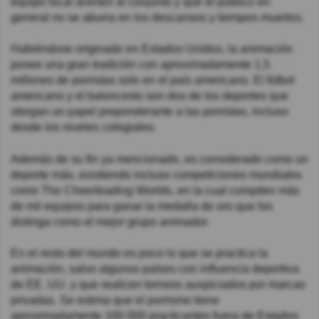
equipo local animen al conjunto y que el público en
general no se aburra en los descansos y tiempos muertos.
Habiéndose originado en Estados Unidos, la animación
posee una gran tradición con aproximadamente 1,5
millones de porristas solo en el país americano. El fútbol
americano y el baloncesto son dos de los deportes que
otorgan un papel preponderante a las porristas, incluso
desde los niveles colegiales.
Además de su fin ya mencionado, es considerado como un
deporte más, existiendo incluso competiciones mundiales
como The Cheerleading Worlds, en la cual compiten más
de mil equipos para ganar la medalla de oro que los
distinga como el mejor grupo animador.
En el resto del mundo es poco lo que se practica la
animación, salvo algunos países con influencia deportiva
de EE. UU. y que realicen torneos auspiciados por marcas
privadas. Se estima que el porrismo tiene
aproximadamente 100 000 practicantes fuera de Estados