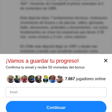
Tah!", haciendo de Campbell el primer animador el 2
de noviembre de 1898.
Este deporte tiene 7 fundamentos técnicos: motivacion,
movimiento de brazos y de piernas, saltos, gimnasia,
baile, elevaciones, pirámides y lanzamientos, con estos
fundamentos se crean los esquemas que duran 2:30
min. como mínimo y 3 min. como máximo.
En Chile este deporte llegó en 1997 y desde ese
momento a tenido una excelente evolución como
deporte alternativo.
✕
¡Vamos a guardar tu progreso!
Carlos Ruiz
Hace 5año(s)
Confirma tu email y recibe 50 monedas del bonus
Interesante información. Saludos
7.667
jugadores online
Angel Palacios Zea
Hace 5año(s)
Acá en México, el porrismo está asociado a actos
vandáñicos.
H D García
Hace 5año(s)
Por acá no se conocen.¿Una lástima, no?
Continuar