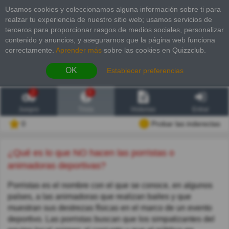
Usamos cookies y coleccionamos alguna información sobre ti para
realzar tu experiencia de nuestro sitio web; usamos servicios de
terceros para proporcionar rasgos de medios sociales, personalizar
contenido y anuncios, y asegurarnos que la página web funciona
correctamente.
Aprender más
sobre las cookies en Quizzclub.
OK
Establecer preferencias
2
6
Juegos
Trivia
Historias
Entrar
0
Probar las inderectas
¿Qué es lo que NO hacen las porristas o
animadoras deportivas?
Porristas es el nombre con el que se conoce, en algunos
países, a las animadoras que realizan bailes y que
muestran sus destrezas físicas en el marco de un evento
deportivo. Las porristas buscan que los simpatizantes del