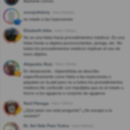
Bastante común.
cocojuthierry
Hace 6año(s)
es miedo a las inyecciones
Elizabeth Arbe
Hace 7año(s)
No es una fobia hacia procedimientos médicos. Es una
fobia frente a objetos punzocortantes, jeringa, etc. No
todos los procedimientos médicos implican el uso de
esos objetos.
Alejandro Ruiz
Hace 7año(s)
En desacuerdo , tripanofobia se describe
específicamente como fobia a las inyecciones o
piquetes en la piel pero no a todos los procedimientos
médicos.No confundir con tripofpbia que es el miedo u
horror a los agujeros o conjunto de agujeros
Raúl Párraga
Hace 7año(s)
¿Qué pasó con esta pregunta? ¿Se escapó a la
revisión?
EL Sol Sale Para Todos
Hace 8año(s)