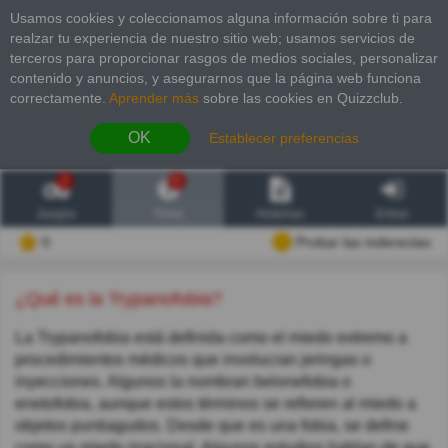
Usamos cookies y coleccionamos alguna información sobre ti para
realzar tu experiencia de nuestro sitio web; usamos servicios de
terceros para proporcionar rasgos de medios sociales, personalizar
contenido y anuncios, y asegurarnos que la página web funciona
correctamente.
Aprender más
sobre las cookies en Quizzclub.
OK
Establecer preferencias
2
6
Juegos
Trivia
Historias
Entrar
0
Probar las inderectas
¿Qué es la Trypanofobia?
La Trypanofobia está definida como el miedo extremo a
procedimientos médicos que involucran jeringas o
inyecciones. Algunos la nombran belonefobia o
enetofobia, aunque estos términos se refieren al miedo a
objetos puntiagudos. Desde que es una fobia, se define
como un miedo irracional. Algunos estudios hablan de que