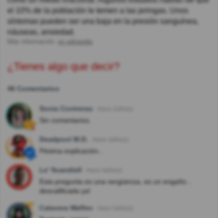
el 10% de la población le temen a las jeringas. Unos
síntomas pueden ser una baja en la presión sanguínea,
náuseas, ansiedad.
Más información:
en.wikipedia
¿Tienes algo que decir?
46 Comentarios
Sonia Contreras
Hace 2año(s)
Sin comentarios.
Deadpool M.D.
Hace 3año(s)
Pésima explicación...
Le' Scandiell
Hace 4año(s)
Esta pregunta es una vergüenza, es un engaño...
descalificada ya!
Calavera Waffen
Hace 5año(s)