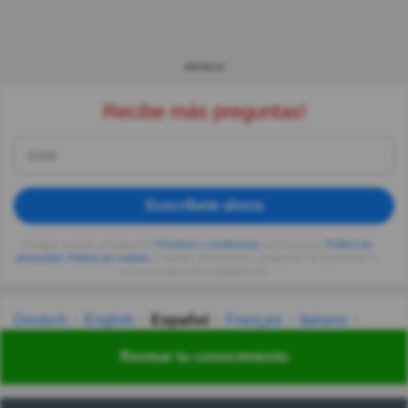
ANUNCIO
Recibe más preguntas!
Suscríbete ahora
Al seguir usando, aceptas los
Términos y condiciones
de Quizzclub,
Política de
privacidad
,
Política de cookies
y recibes adivinanzas y preguntas de QuizzClub a
tu correo electrónico diariamente.
Deutsch
English
Español
Français
Italiano
Nederlands
Polski
Português
Svenska
Türkçe
Revisar tu conocimiento
Русский
Українська
हिन्दी
한국어
汉语
漢語