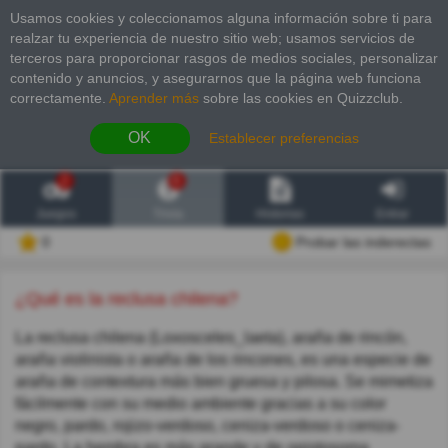
Usamos cookies y coleccionamos alguna información sobre ti para
realzar tu experiencia de nuestro sitio web; usamos servicios de
terceros para proporcionar rasgos de medios sociales, personalizar
contenido y anuncios, y asegurarnos que la página web funciona
correctamente.
Aprender más
sobre las cookies en Quizzclub.
OK
Establecer preferencias
2
6
Juegos
Trivia
Historias
Entrar
0
Probar las inderectas
¿Qué es la reclusa chilena?
La reclusa chilena (Loxosceles_laeta), araña de rincón,
araña violinista o araña de los rincones, es una especie de
araña de contextura más bien gruesa y pilosa. Se mimetiza
fácilmente con su medio ambiente gracias a su color
negro, pardo, rojizo-verdoso, ceniza-verdoso o ceniza-
pardo. La hembra es más grande y de opistosoma