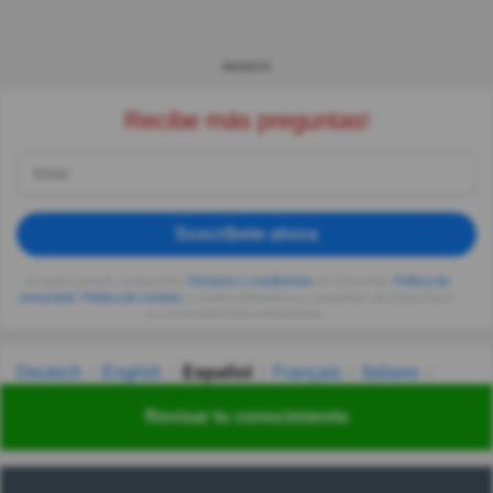
ANUNCIO
Recibe más preguntas!
Suscríbete ahora
Al seguir usando, aceptas los
Términos y condiciones
de Quizzclub,
Política de
privacidad
,
Política de cookies
y recibes adivinanzas y preguntas de QuizzClub a
tu correo electrónico diariamente.
Deutsch
English
Español
Français
Italiano
Nederlands
Polski
Português
Svenska
Türkçe
Revisar tu conocimiento
Русский
Українська
हिन्दी
한국어
汉语
漢語