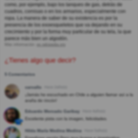
como, por ejemplo, bajo los tanques de gas, detrás de
cuadros, cornisas o en los armarios, especialmente con
ropa. La manera de saber de su existencia es por la
presencia de los exoesqueletos que va dejando en su
crecimiento y por la forma muy particular de su tela, la que
parece más bien un algodón.
Más información:
es.wikipedia.org
¿Tienes algo que decir?
5 Comentarios
carvallo
Hace 2año(s)
¡Jamás he escuchado en Chile a alguien llamar así a la
araña de rincón!
Eduardo Mercado Garibay
Hace 4año(s)
Excelente pista con la imagen, felicidades.
Hilda María Medina Medina
Hace 5año(s)
Engañosa opción Pero muy buena e imaginativa