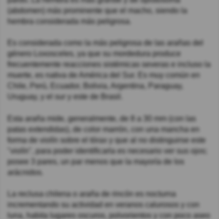
(abdomen) más prominente que el macho, siendo la
hembra considerada más peligrosa.
Es considerada como la más peligrosa de las arañas del
género Loxosceles, ya que su mordedura produce
frecuentemente reacciones sistémicas severas e incluso la
muerte, es nativa de América del Sur. Es muy común en
Chile, Perú, Ecuador, Bolivia, Argentina, Paraguay,
Uruguay, y el sur y este de Brasil.
Esta araña mide, generalmente, de 8 a 30 mm (con las
patas extendidas), de color marrón, con una mancha en
forma de violín sobre el tórax y que al no distinguirse este
"violín", para poder identificarla es necesario ver sus ojos;
posee 3 pares, un par menos que la mayoría de los
arácnidos.
La reclusa chilena o araña de rincón es nocturna
incrementando su actividad en veranos calurosos y con
luna, habita lugares oscuros, polvorientos y con poco aseo