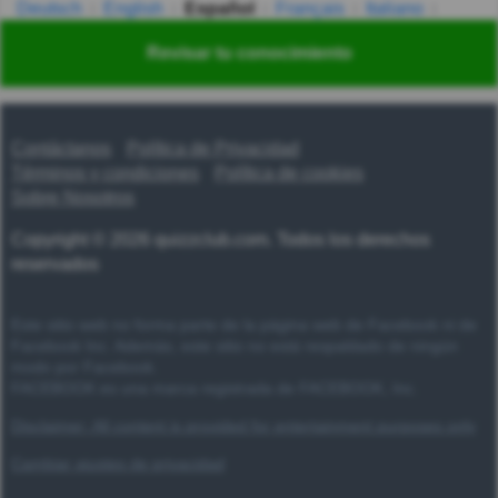
Deutsch
English
Español
Français
Italiano
Nederlands
Polski
Português
Svenska
Türkçe
Revisar tu conocimiento
Русский
Українська
हिन्दी
한국어
汉语
漢語
Contáctanos
Política de Privacidad
Términos y condiciones
Política de cookies
Sobre Nosotros
Copyright © 2026 quizzclub.com. Todos los derechos
reservados
Este sitio web no forma parte de la página web de Facebook ni de
Facebook Inc. Además, este sitio no está respaldado de ningún
modo por Facebook.
FACEBOOK es una marca registrada de FACEBOOK, Inc.
Disclaimer: All content is provided for entertainment purposes only
Cambiar ajustes de privacidad