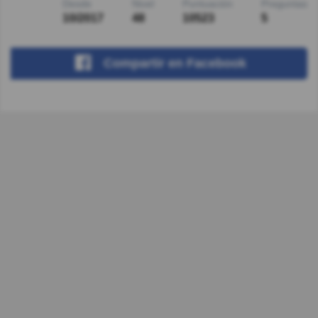
Desde
Nivel
Puntuación
Preguntas
10/2017
48
10523
5
Compartir
en Facebook