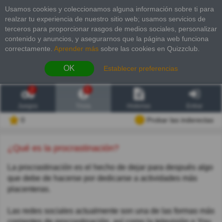
Usamos cookies y coleccionamos alguna información sobre ti para
realzar tu experiencia de nuestro sitio web; usamos servicios de
terceros para proporcionar rasgos de medios sociales, personalizar
contenido y anuncios, y asegurarnos que la página web funciona
correctamente.
Aprender más
sobre las cookies en Quizzclub.
OK
Establecer preferencias
2
6
Juegos
Trivia
Historias
Entrar
0
Probar las inderectas
¿Qué es la procrastinación?
La procrastinación es el hecho de dejar para después algo
que debe de hacerse por dedicarse a actividades más
placenteras.
Las redes sociales actualmente son una de las formas más
corrientes de procrastinación, así como la televisión o You