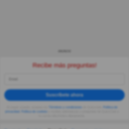
ANUNCIO
Recibe más preguntas!
Suscríbete ahora
Al seguir usando, aceptas los
Términos y condiciones
de Quizzclub,
Política de
privacidad
,
Política de cookies
y recibes adivinanzas y preguntas de QuizzClub a
tu correo electrónico diariamente.