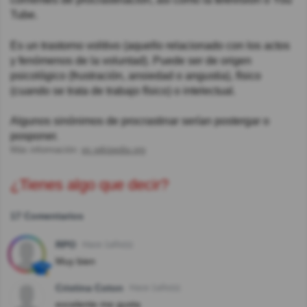
Tube.
Es un trastorno volitivo (aquello relacionado con los actos
y fenómenos de la voluntad). Puede ser de origen
psicológico (frustración, ansiedad o angustia), físico
(cuando se trata de trabajo físico) o intelectual.
Algunos sinónimos de procrastinar serían postergar o
posponer.
Más información:
es.wikipedia.org
¿Tienes algo que decir?
17 Comentarios
RPO
Hace 1año(s)
Muy bien
Cristina Coton
Hace 1año(s)
excelente me gusta