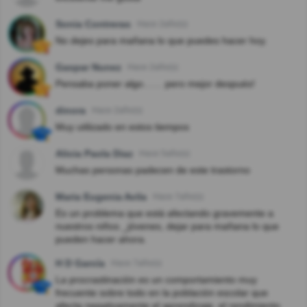
Sonia Contreras
Hace 2año(s)
No dejes para mañana lo que puedes hacer hoy.
Gaspar Nunez
Hace 2año(s)
Pensaba poner algo…… pero mejor después!
dinora
Hace 2año(s)
Muy utilizado en estos tiempos
Alicia Paola Diaz
Hace 5año(s)
Muchas personas padecen de este trastorno
Maria Eugenia Avila
Hace 7año(s)
Es un problema que está afectando gravemente a
nuestros niños _jóvenes, dejar para mañana lo que
pueden hacer ahora.
H D García
Hace 7año(s)
La procrastinación es un comportamiento muy
frecuente sobre todo en la población escolar que
afecta negativamente el aprendizaje, el rendimiento