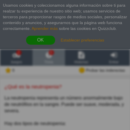
Usamos cookies y coleccionamos alguna información sobre ti para
realzar tu experiencia de nuestro sitio web; usamos servicios de
terceros para proporcionar rasgos de medios sociales, personalizar
contenido y anuncios, y asegurarnos que la página web funciona
correctamente.
Aprender más
sobre las cookies en Quizzclub.
OK
Establecer preferencias
2
6
Juegos
Trivia
Historias
Entrar
0
Probar las inderectas
¿Qué es la neutropenia?
La neutropenia representa un número anormalmente bajo
de neutrófilos en la sangre. Puede ser suave, moderada, y
severa.
Hay dos tipos de neutropenia: