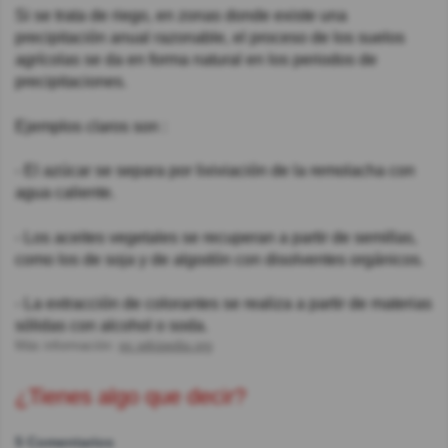
Si se trata de riego, en zonas donde existe una
precipitación anual razonable, el proceso de los suelos
agrícolas se da en forma natural en los periodos de
precipitaciones.
Ejemplos claros son :
- El azúcar se separa por lixiviación de la remolacha con
agua caliente.
- Los aceites vegetales se recuperan a partir de semillas,
como los de soja y de algodón con disolventes orgánicos.
- La extracción de colorantes se realiza a partir de materias
sólidas con alcohol o soda.
Más información:
es.wikipedia.org
¿Tienes algo que decir?
5 Comentarios