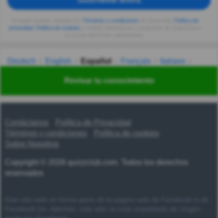
Al seguir usando, aceptas los
Términos y condiciones
de Quizzclub,
Política de
privacidad
,
Política de cookies
y recibes adivinanzas y preguntas de QuizzClub a
tu correo electrónico diariamente.
Deutsch
English
Español
Français
Italiano
Nederlands
Polski
Português
Svenska
Türkçe
Revisar tu conocimiento
Русский
Українська
हिन्दी
한국어
汉语
漢語
Contáctanos
Política de Privacidad
Términos y condiciones
Política de cookies
Sobre Nosotros
Copyright © 2026 quizzclub.com. Todos los derechos
reservados
Este sitio web no forma parte de la página web de Facebook ni de
Facebook Inc. Además, este sitio no está respaldado de ningún