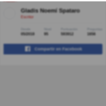
Gladis Noemí Spataro
Escritor
Desde
Nivel
Puntuación
Preguntas
05/2018
95
593912
1656
Compartir
en Facebook