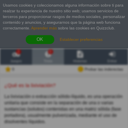
Usamos cookies y coleccionamos alguna información sobre ti para
realzar tu experiencia de nuestro sitio web; usamos servicios de
terceros para proporcionar rasgos de medios sociales, personalizar
contenido y anuncios, y asegurarnos que la página web funciona
correctamente.
Aprender más
sobre las cookies en Quizzclub.
OK
Establecer preferencias
2
6
Juegos
Trivia
Historias
Entrar
0
Probar las inderectas
¿Qué es la lixiviación?
La lixiviación o extracción sólido-líquido, es una operación
unitaria que consiste en la separación de una o varias
sustancias (solutos) contenidas en una matriz sólida (fase
portadora), usualmente pulverizada, mediante el uso de
disolventes líquidos.