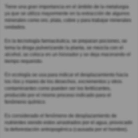
Tiene una gran importancia en el ámbito de la metalurgia
ya que se utiliza mayormente en la extracción de algunos
minerales como oro, plata, cobre y para trabajar minerales
oxidados.
En la tecnología farmacéutica, se preparan pociones, se
toma la droga pulverizando la planta, se mezcla con el
alcohol, se coloca en un lixiviador y se deja macerando el
tiempo requerido.
En ecología se usa para indicar el desplazamiento hacia
los ríos y mares de los desechos, excrementos y otros
contaminantes como pueden ser los fertilizantes,
producido por el mismo proceso indicado para el
fenómeno químico.
Es considerado el fenómeno de desplazamiento de
nutrientes siendo estos arrastrados por el agua, provocado
la deforestación antropogénica (causada por el hombre).